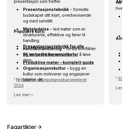
presentasjon som treffer.
Aktuell
verktøy
hverda
Presentasjonsteknikk
– formidle
budskapet ditt klart, overbevisende
T
og med selvtillit
tr
k
Møteledelse
– led møter som er
Populære kurs:
strukturerte, effektive og fører til
M
Anbefa
handling
sa
Presentasjonsteknikk for alle
or
Konflikthåndtering
– forstå konflikter
L
og lær praktiske metoder for å løse
Bli en bedre kommunikator
P
dem
me
Mo
Produktive møter – komplett guide
Organisasjonskultur
– bygg en
S
kultur som motiverer og engasjerer
k
¹
SSB –
¹
NHO/NIFU – Kompetansebarometeret
teamet ditt
re
2024
Les m
Les mer
Fagartikler