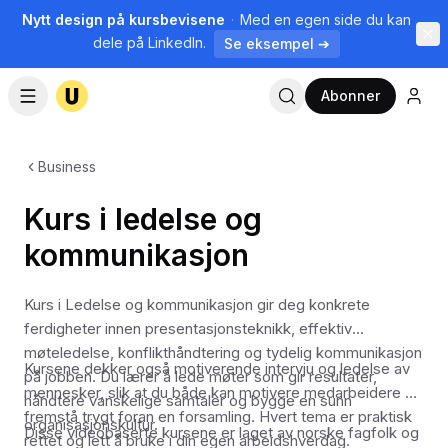
Nytt design på kursbevisene
·
Med en egen side du kan
dele på LinkedIn.
Se eksempel ➔
Abonner
Business
Kurs i ledelse og
kommunikasjon
Kurs i Ledelse og kommunikasjon gir deg konkrete
ferdigheter innen presentasjonsteknikk, effektiv
møteledelse, konflikthåndtering og tydelig kommunikasjon
Kursene dekker også motiverende intervju og ledelse av
på jobben. Du lærer å lede møter som gir resultater,
mennesker, slik at du både kan motivere medarbeidere og
håndtere vanskelige samtaler og bygge en sunn
fremstå trygt foran en forsamling. Hvert tema er praktisk
organisasjonskultur.
Disse videobaserte kursene er laget av norske fagfolk og
rettet og lett å bruke i din egen arbeidshverdag.