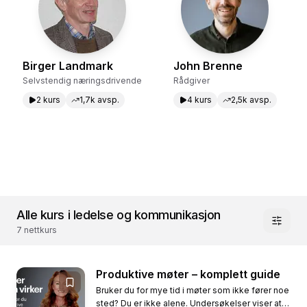
Birger Landmark
John Brenne
Selvstendig næringsdrivende
Rådgiver
2
kurs
1,7k
avsp.
4
kurs
2,5k
avsp.
Alle kurs i ledelse og kommunikasjon
7
nettkurs
Produktive møter – komplett guide
Bruker du for mye tid i møter som ikke fører noe
sted? Du er ikke alene. Undersøkelser viser at