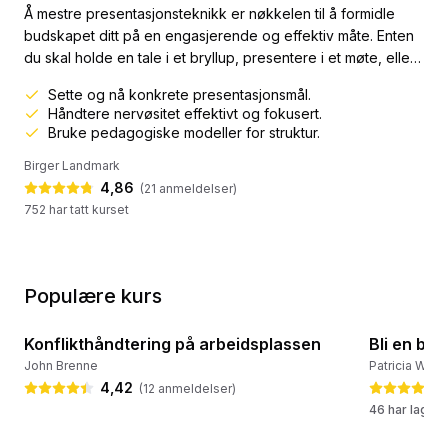
Å mestre presentasjonsteknikk er nøkkelen til å formidle
budskapet ditt på en engasjerende og effektiv måte. Enten
du skal holde en tale i et bryllup, presentere i et møte, eller
stå foran en større forsamling, vil du lære å fange og holde
Sette og nå konkrete presentasjonsmål.
publikums oppmerksomhet. Dette kurset vil gi deg
Håndtere nervøsitet effektivt og fokusert.
verktøyene du trenger for å bli tryggere og mer
Bruke pedagogiske modeller for struktur.
komfortabel når du står foran et publikum.God
Birger Landmark
presentasjon...
4,86
(
21
anmeldelser)
752 har tatt kurset
Populære kurs
1:35:15
Konflikthåndtering på arbeidsplassen
Bli en be
💛 Populært kurs
🔥 Ofte la
John Brenne
Patricia Wout
4,42
(
12
anmeldelser
)
46 har lagret