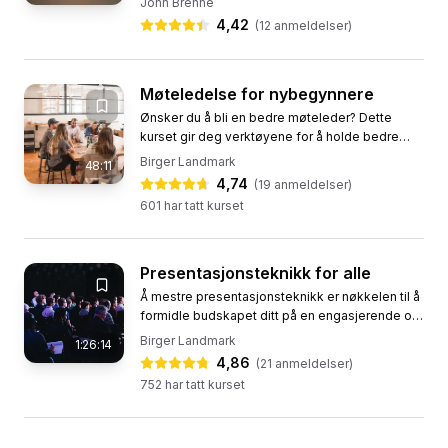
John Brenne
konflikters natur, hvordan de...
4,42
(
12
anmeldelser)
Møteledelse for nybegynnere
Ønsker du å bli en bedre møteleder? Dette
kurset gir deg verktøyene for å holde bedre
møter, hvor alle føler seg inkludert og hørt. Du vil
Birger Landmark
48:11
lære hvordan du kan...
4,74
(
19
anmeldelser)
601
har tatt kurset
Presentasjonsteknikk for alle
Å mestre presentasjonsteknikk er nøkkelen til å
formidle budskapet ditt på en engasjerende og
effektiv måte. Enten du skal holde en tale i et
Birger Landmark
1:26:14
bryllup,...
4,86
(
21
anmeldelser)
752
har tatt kurset