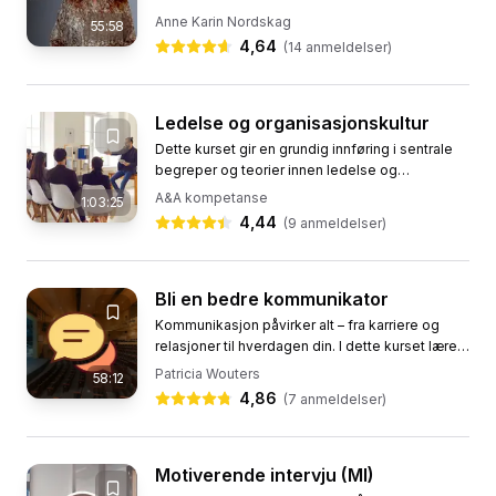
de fleste møter mangler tydelige mål, ender
Anne Karin Nordskag
55:58
uten konkrete...
4,64
(
14
anmeldelser)
Ledelse og organisasjonskultur
Dette kurset gir en grundig innføring i sentrale
begreper og teorier innen ledelse og
organisasjonskultur. Deltakerne vil utforske
A&A kompetanse
1:03:25
hvordan kultur former...
4,44
(
9
anmeldelser)
Bli en bedre kommunikator
Kommunikasjon påvirker alt – fra karriere og
relasjoner til hverdagen din. I dette kurset lærer
du hvordan du formidler budskapet ditt tydelig,
Patricia Wouters
58:12
skaper tillit...
4,86
(
7
anmeldelser)
Motiverende intervju (MI)