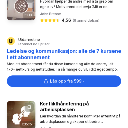
Hvordan hjelper du andre med å ta grep om
egne liv? Motiverende intervju (MI) er en
vitenskapelig basert metode som hjelper deg å
John Brenne
51:13
fremme positiv adferdsendring...
4,56
(
9
anmeldelser)
Utdannet.no
utdannet.no › priser
Ledelse og kommunikasjon: alle de 7 kursene
i ett abonnement
Med ett abonnement får du disse kursene og alle de andre, i alt
170+ nettkurs og nettstudier. Ta så mange du vil, i ditt eget tempo.
Lås opp fra 599,-
Konflikthåndtering på
arbeidsplassen
Lær hvordan du håndterer konflikter effektivt på
arbeidsplassen og skaper et bedre
1:35:15
arbeidsmiljø. I dette kurset får du innsikt i