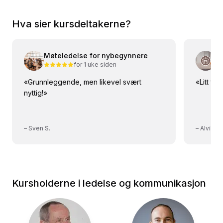
Hva sier kursdeltakerne?
Møteledelse for nybegynnere
Mo
for 1 uke siden
«
Grunnleggende, men likevel svært
«
Litt fo
nyttig!
»
–
Sven S.
–
Alvilde 
Kursholderne i ledelse og kommunikasjon