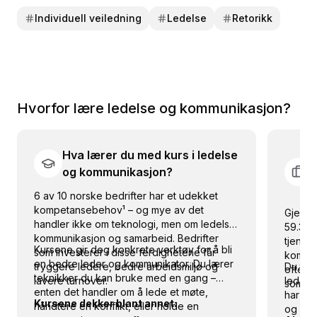
Individuell veiledning
Ledelse
Retorikk
Hvorfor lære
ledelse og kommunikasjon
?
Hva lærer du med kurs i ledelse
og kommunikasjon?
6 av 10 norske bedrifter har et udekket
kompetansebehov¹ – og mye av det
Gjenno
handler ikke om teknologi, men om ledelse,
59.370
kommunikasjon og samarbeid. Bedrifter
tjener 
Kursene gir deg konkrete verktøy for å bli
som investerer i disse ferdighetene får
kommun
en bedre leder og kommunikator. Du lærer
tryggere ledere, bedre arbeidsmiljø og
Du tre
ofte sk
teknikker du kan bruke med en gang –
lavere turnover.
leder.
som stå
enten det handler om å lede et møte,
har by
Kursene dekker blant annet:
håndtere en konflikt, eller holde en
og mål