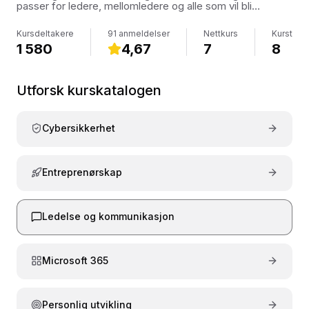
passer for ledere, mellomledere og alle som vil bli
tryggere i samhandling med kolleger, team og kunder.
Kursdeltakere
91 anmeldelser
Nettkurs
Kurstime
1 580
4,67
7
8
Utforsk kurskatalogen
Cybersikkerhet
Entreprenørskap
Ledelse og kommunikasjon
Microsoft 365
Personlig utvikling