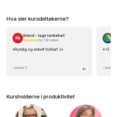
Hva sier kursdeltakerne?
Xmind – lage tankekart
Go
for 1 år siden
«
Ryddig og enkelt forklart :)
»
«
<3 <3 
–
Kristin T.
–
thereal
👍
1
Kursholderne i produktivitet