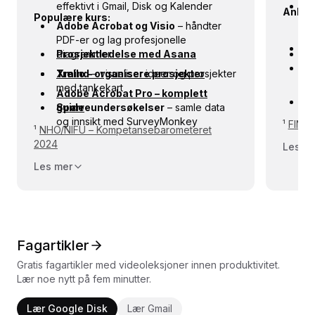
effektivt i Gmail, Disk og Kalender
P
Anbefa
Populære kurs:
o
Adobe Acrobat og Visio
– håndter
Tr
PDF-er og lag profesjonelle
X
diagrammer
Prosjektledelse med Asana
K
ef
S
Xmind
Trello – organisere prosjekter
– visualiser ideer og prosjekter
or
s
med tankekart
Adobe Acrobat Pro – komplett
S
Spørreundersøkelser
guide
– samle data
vi
og innsikt med SurveyMonkey
¹
FINN 
¹
NHO/NIFU – Kompetansebarometeret
a
2024
Les m
Les mer
Fagartikler
Gratis fagartikler med videoleksjoner innen produktivitet.
Lær noe nytt på fem minutter.
Lær Google Disk
Lær Gmail