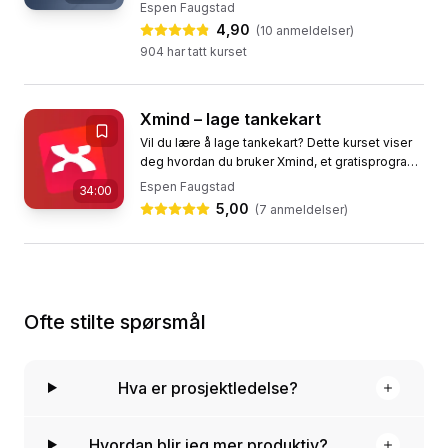
PDF-dokumenter enkelt. Dette kurset er ideelt
Espen Faugstad
for deg som vil lære...
4,90
(
10
anmeldelser)
904
har tatt kurset
Xmind – lage tankekart
Vil du lære å lage tankekart? Dette kurset viser
deg hvordan du bruker Xmind, et gratisprogram
for å lage digitale tankekart. Tankekart, eller
Espen Faugstad
34:00
"mind mapping,"...
5,00
(
7
anmeldelser)
Ofte stilte spørsmål
Hva er prosjektledelse?
Hvordan blir jeg mer produktiv?