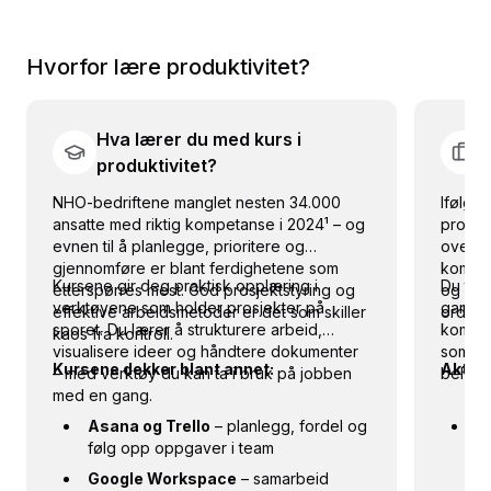
Hvorfor lære
produktivitet
?
Hva lærer du med kurs i
produktivitet?
NHO-bedriftene manglet nesten 34.000
Ifølge 
ansatte med riktig kompetanse i 2024¹ – og
prosje
evnen til å planlegge, prioritere og
over g
gjennomføre er blant ferdighetene som
kompeta
Kursene gir deg praktisk opplæring i
Du tren
etterspørres mest. God prosjektstyring og
og ett
verktøyene som holder prosjekter på
gang –
effektive arbeidsmetoder er det som skiller
orden 
sporet. Du lærer å strukturere arbeid,
kompet
kaos fra kontroll.
visualisere ideer og håndtere dokumenter
som tel
Kursene dekker blant annet:
Aktuell
– med verktøy du kan ta i bruk på jobben
behers
med en gang.
Asana og Trello
– planlegg, fordel og
P
følg opp oppgaver i team
ti
ko
Google Workspace
– samarbeid