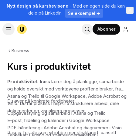
Nytt design på kursbevisene
·
Med en egen side du kan
dele på LinkedIn.
Se eksempel ➔
Abonner
Business
Kurs i produktivitet
Produktivitet-kurs
lærer deg å planlegge, samarbeide
og holde oversikt med verktøyene proffene bruker, fra
Asana og Trello til Google Workspace, Adobe Acrobat og
Du øver på konkrete ferdigheter:
Visio. Du får praktisk hjelp til å strukturere arbeid, dele
dokumenter og visualisere prosesser.
Oppgavestyring og samarbeid i Asana og Trello
E-post, fildeling og kalender i Google Workspace
PDF-håndtering i Adobe Acrobat og diagrammer i Visio
Passer for alle som vil jobbe mer strukturert, uansett
Tankekart i Xmind og spørreundersøkelser i