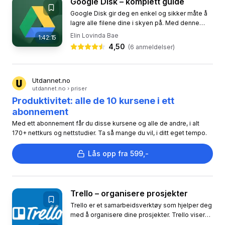
Google Disk – komplett guide
Google Disk gir deg en enkel og sikker måte å
lagre alle filene dine i skyen på. Med denne
appen kan du få tilgang til dokumenter, bilder og
Elin Lovinda Bae
1:42:15
videoer fra alle...
4,50
(
6
anmeldelser)
Utdannet.no
utdannet.no › priser
Produktivitet: alle de 10 kursene i ett
abonnement
Med ett abonnement får du disse kursene og alle de andre, i alt
170+ nettkurs og nettstudier. Ta så mange du vil, i ditt eget tempo.
Lås opp fra 599,-
Trello – organisere prosjekter
Trello er et samarbeidsverktøy som hjelper deg
med å organisere dine prosjekter. Trello viser
deg hva som skjer, hvem som jobber med hva