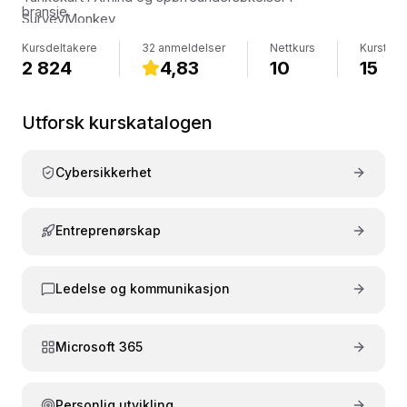
bransje.
SurveyMonkey
Kursdeltakere
32 anmeldelser
Nettkurs
Kurstime
2 824
4,83
10
15
Utforsk kurskatalogen
Cybersikkerhet
Entreprenørskap
Ledelse og kommunikasjon
Microsoft 365
Personlig utvikling