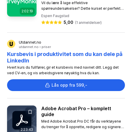
Vil du lære å lage effektive
spørreundersøkelser? Dette kurset er perfekt
2:02:19
for deg som vil mestre SurveyMonkey. På bare
Espen Faugstad
to timer vil du lære hvordan du lager...
5,00
(
1
anmeldelser)
Utdannet.no
utdannet.no › priser
Kursbevis i produktivitet som du kan dele på
LinkedIn
Hvert kurs du fullfører, gir et kursbevis med navnet ditt. Legg det
ved CV-en, og vis arbeidsgivere nøyaktig hva du kan.
Lås opp fra 599,-
Adobe Acrobat Pro – komplett
guide
Med Adobe Acrobat Pro DC får du verktøyene
du trenger for å opprette, redigere og signere
2:23:43