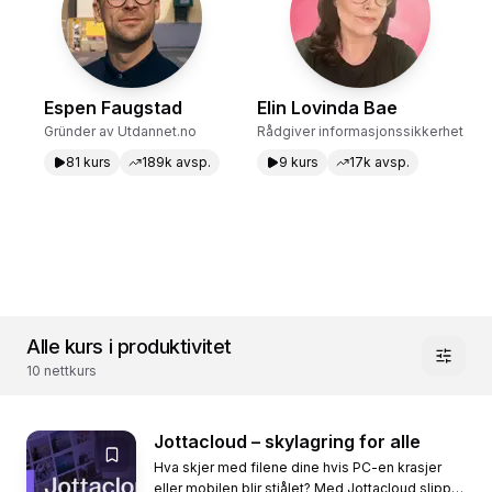
Espen Faugstad
Elin Lovinda Bae
Gründer av Utdannet.no
Rådgiver informasjonssikkerhet
81
kurs
189k
avsp.
9
kurs
17k
avsp.
Alle kurs i produktivitet
10
nettkurs
Jottacloud – skylagring for alle
Hva skjer med filene dine hvis PC-en krasjer
eller mobilen blir stjålet? Med Jottacloud slipper