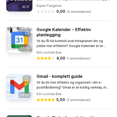
du å bekymre deg. Denne norske skytjenesten
Espen Faugstad
42:21
tar automatisk...
0,00
(
0
anmeldelser)
Google Kalender – Effektiv
planlegging
Vil du få full kontroll over timeplanen din og
jobbe mer effektivt? Google Kalender er et
1:55:23
kraftig verktøy som hjelper deg med å
Elin Lovinda Bae
planlegge møter, administrere...
4,00
(
1
anmeldelser)
Gmail - komplett guide
Vil du bli mer effektiv og organisert i din e-
posthåndtering? Gmail er et kraftig verktøy, men
for mange blir innboksen raskt kaotisk. Dette
Elin Lovinda Bae
2:41:51
kurset gir deg en...
5,00
(
2
anmeldelser)