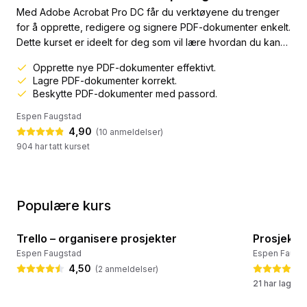
Med Adobe Acrobat Pro DC får du verktøyene du trenger
for å opprette, redigere og signere PDF-dokumenter enkelt.
Dette kurset er ideelt for deg som vil lære hvordan du kan
jobbe effektivt med PDF-dokumenter. Du vil lære alt fra
Opprette nye PDF-dokumenter effektivt.
grunnleggende oppgaver som å opprette et PDF-
Lagre PDF-dokumenter korrekt.
dokument, til mer avanserte funksjoner som å redigere,
Beskytte PDF-dokumenter med passord.
organisere og passordbeskytte PDF-filer.Kurset dekker
Espen Faugstad
også hvordan du...
4,90
(
10
anmeldelser)
904 har tatt kurset
Populære kurs
39:45
Trello – organisere prosjekter
Prosjektl
💛 Populært kurs
🔥 Ofte la
Espen Faugstad
Espen Faugs
4,50
(
2
anmeldelser
)
21 har lagret