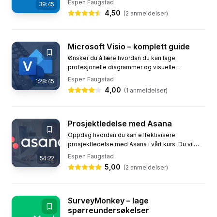
Espen Faugstad
39:45
og hvor noe er i...
4,50
(
2
anmeldelser)
Microsoft Visio – komplett guide
Ønsker du å lære hvordan du kan lage
profesjonelle diagrammer og visuelle
presentasjoner? Dette kurset gir deg en grundig
Espen Faugstad
1:28:45
innføring i Microsoft Visio, et...
4,00
(
1
anmeldelser)
Prosjektledelse med Asana
Oppdag hvordan du kan effektivisere
prosjektledelse med Asana i vårt kurs. Du vil
lære å bruke dette skybaserte
Espen Faugstad
54:22
prosjektplanleggingsverktøyet som er
5,00
(
2
anmeldelser)
designet...
SurveyMonkey – lage
spørreundersøkelser