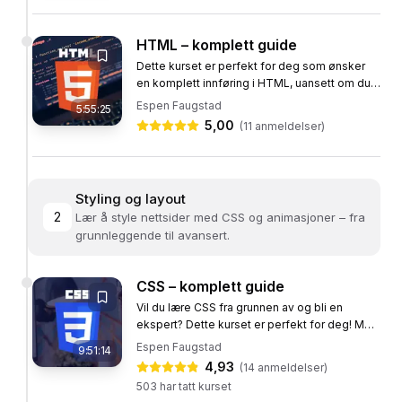
⚡ Programmere interaktive funksjoner med JavaScript
🤖 Bygge applikasjoner med KI gjennom vibbekoding
HTML – komplett guide
🚀 Utvikle programvare med agentstyrt programutvikling
Dette kurset er perfekt for deg som ønsker
en komplett innføring i HTML, uansett om du
🛠️ Sette opp et profesjonelt utviklingsmiljø som
er nybegynner eller viderekommen. Vi antar at
frontend-utvikler
Espen Faugstad
5:55:25
du ikke har noen...
5,00
(
11
anmeldelser)
Hvem passer nettstudiet for?
Nybegynnere som vil bli frontend-utvikler fra bunnen
Styling og layout
Karrierebyttere som sikter mot en jobb som frontend-
2
Lær å style nettsider med CSS og animasjoner – fra
utvikler
grunnleggende til avansert.
Gründere og idéskapere som vil bygge egne nettsider
og apper med KI
CSS – komplett guide
Studenter som vil bygge en utviklerportfolio for
Vil du lære CSS fra grunnen av og bli en
frontend-jobber
ekspert? Dette kurset er perfekt for deg! Med
CSS: komplett vil du få en omfattende
Espen Faugstad
9:51:14
Emner
innføring i CSS, uansett om du er...
4,93
(
14
anmeldelser)
503
har tatt kurset
Web og utvikling
Frontend
CSS
HTML