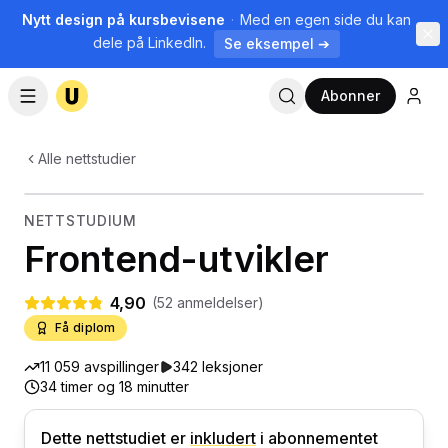
Nytt design på kursbevisene
·
Med en egen side du kan
dele på LinkedIn.
Se eksempel ➔
Abonner
Alle nettstudier
8
kurs
· 34 timer
💻
Webutvikling
NETTSTUDIUM
Frontend-utvikler
4,90
(
52
anmeldelser)
Få diplom
11 059
avspillinger
342
leksjoner
34 timer og 18 minutter
Dette nettstudiet
er
inkludert
i abonnementet