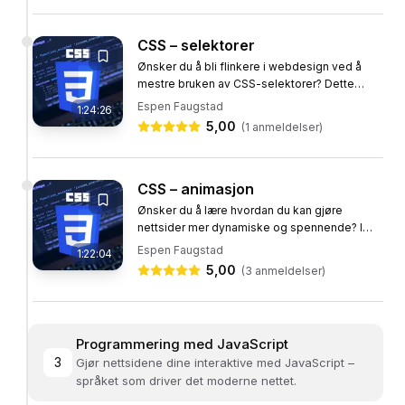
Vibbekoding
JavaScript
+
6
til
CSS – selektorer
Ønsker du å bli flinkere i webdesign ved å
mestre bruken av CSS-selektorer? Dette
kurset gir deg en grundig innføring i hvordan
Espen Faugstad
1:24:26
du effektivt kan bruke...
5,00
(
1
anmeldelser)
CSS – animasjon
Ønsker du å lære hvordan du kan gjøre
nettsider mer dynamiske og spennende? I
dette kurset vil du oppdage hvordan du kan
Espen Faugstad
1:22:04
bruke CSS-animasjoner for å få...
5,00
(
3
anmeldelser)
Programmering med JavaScript
3
Gjør nettsidene dine interaktive med JavaScript –
språket som driver det moderne nettet.