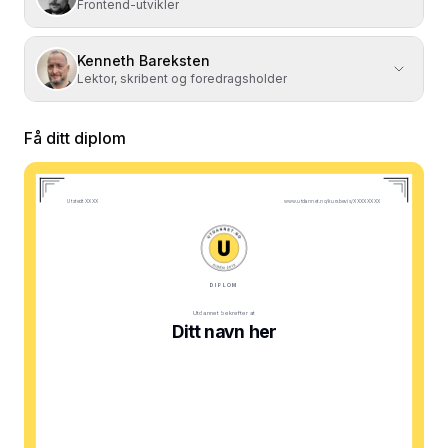
Frontend-utvikler
Kenneth Bareksten
Lektor, skribent og foredragsholder
Få ditt diplom
Utstedt XXXX
www.utdannet.no/kursbevis/XXXXXXXX
DIPLOM
Utdannet bekrefter at
Ditt navn her