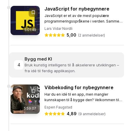
JavaScript for nybegynnere
JavaScript er et av de mest populære
programmeringsspråkene i verden. Sammen
med HTML og CSS danner det grunnlaget for
Lars Vidar Nordli
5:01:49
moderne webutvikling. I dette kurset vil...
5,00
(
2
anmeldelser)
Bygg med KI
4
Bruk kunstig intelligens til å akselerere utviklingen –
fra idé til ferdig applikasjon.
Vibbekoding for nybegynnere
Har du en idé til en app, men mangler
kunnskapen til å bygge den? Velkommen til
vårt kurs i vibbekoding, kurset som river ned
Espen Faugstad
5:59:07
muren mellom idé og virkelighet....
4,89
(
9
anmeldelser)