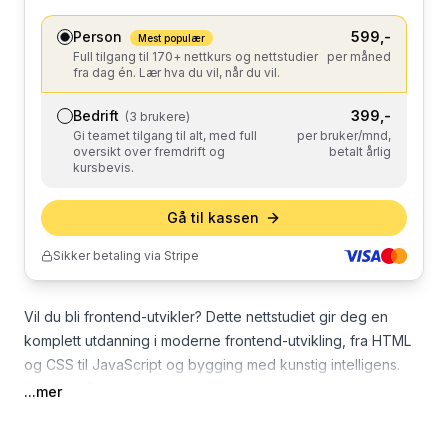
Person
599
,-
Mest populær
Full tilgang til 170+ nettkurs og nettstudier
per måned
fra dag én. Lær hva du vil, når du vil.
Bedrift
399
,-
(3 brukere)
Gi teamet tilgang til alt, med full
per bruker/mnd,
oversikt over fremdrift og
betalt årlig
kursbevis.
Gå til kassen
Sikker betaling via Stripe
Vil du bli frontend-utvikler? Dette nettstudiet gir deg en
komplett utdanning i moderne frontend-utvikling, fra HTML
og CSS til JavaScript og bygging med kunstig intelligens.
Gjennom åtte kurs og over 30 timer med video bygger du
...mer
kompetansen som trengs for å lage moderne, responsive
nettsider, akkurat slik en frontend-utvikler jobber til daglig.