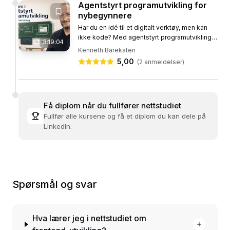
Agentstyrt programutvikling for
nybegynnere
Har du en idé til et digitalt verktøy, men kan
ikke kode? Med agentstyrt programutvikling
3:19:04
lar du KI-en være utvikleren, mens du styrer
Kenneth Bareksten
hva som skal lages. I...
5,00
(
2
anmeldelser)
Få diplom når du fullfører nettstudiet
Fullfør alle kursene og få et diplom du kan dele på
LinkedIn.
Spørsmål og svar
Hva lærer jeg i nettstudiet om