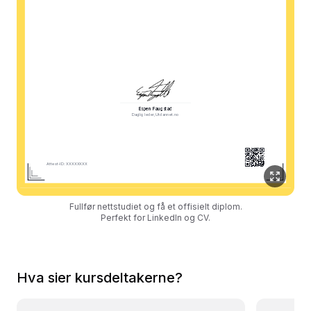
Espen Faugstad
Daglig leder, Utdannet.no
Attest-ID: XXXXXXXX
Fullfør nettstudiet og få et offisielt diplom.
Perfekt for LinkedIn og CV.
Hva sier kursdeltakerne?