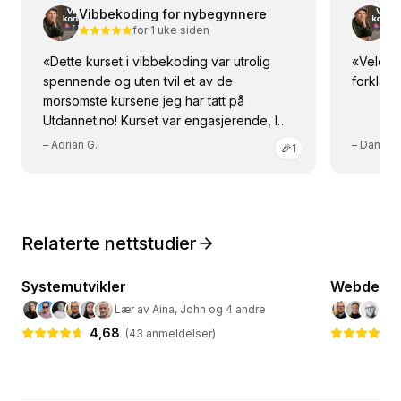
Vibbekoding for nybegynnere
V
for 1 uke siden
«
Dette kurset i vibbekoding var utrolig
«
Veldig 
spennende og uten tvil et av de
forklart
morsomste kursene jeg har tatt på
Utdannet.no! Kurset var engasjerende, lett
å følge og ga masse inspirasjon til å
–
Adrian G.
–
Danna
🎉
1
utforske nye ideer. Jeg håper virkelig det
kommer flere kurs som dette i fremtiden.
Kan anbefales på det sterkeste – 5 av 5
stjerner! Helt topp!
»
Relaterte nettstudier
10
kurs
· 42 timer
Systemutvikler
💻
Webutvikling
Webdesig
💻
Webutvi
Lær av Aina, John og 4 andre
Lær
4,68
(
43
anmeldelser)