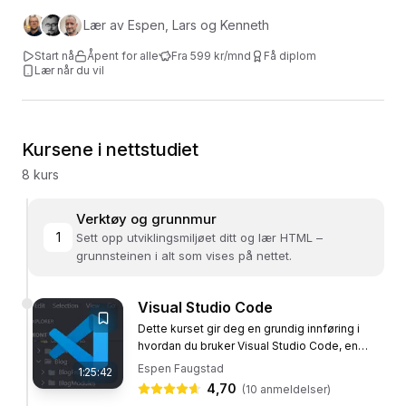
Du starter med grunnmuren: koderedigereren Visual Studio
Lær av Espen, Lars og Kenneth
Code og HTML. Deretter dykker du inn i styling med CSS,
Start nå
Åpent for alle
Fra 599 kr/mnd
Få diplom
CSS-selektorer og CSS-animasjoner. Når du mestrer layout
Lær når du vil
og design, går du videre til programmering med JavaScript.
Til slutt akselererer du utviklingen med KI gjennom
vibbekoding og agentstyrt programutvikling.
Kursene i nettstudiet
Frontend-utviklere er blant de mest etterspurte i det norske
8
kurs
arbeidsmarkedet. Fullfør hele nettstudiet, bygg en portfolio
med det du har laget, og få et Diplom som frontend-utvikler
Verktøy og grunnmur
som dokumenterer kompetansen din. Dette nettstudiet (av
1
Sett opp utviklingsmiljøet ditt og lær HTML –
mange omtalt som et nettstudie) tar deg fra nybegynner til
grunnsteinen i alt som vises på nettet.
ferdig frontend-utvikler.
Visual Studio Code
Etter nettstudiet kan du:
Dette kurset gir deg en grundig innføring i
hvordan du bruker Visual Studio Code, en
💻 Bygge moderne og responsive nettsider med HTML
kraftig og gratis kodeeditor utviklet av
og CSS
Espen Faugstad
1:25:42
Microsoft. Med dette programmet...
4,70
(
10
anmeldelser)
🎨 Style nettsider med CSS-selektorer og animasjoner