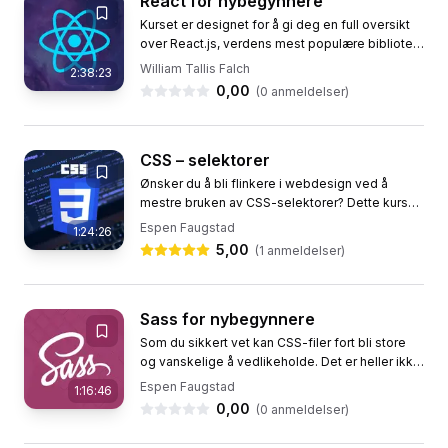
React for nybegynnere
Kurset er designet for å gi deg en full oversikt
over React.js, verdens mest populære bibliotek
for å lage brukergrensesnitt. Du vil lære å utvikle
William Tallis Falch
2:38:23
en...
0,00
(
0
anmeldelser)
CSS – selektorer
Ønsker du å bli flinkere i webdesign ved å
mestre bruken av CSS-selektorer? Dette kurset
gir deg en grundig innføring i hvordan du
Espen Faugstad
1:24:26
effektivt kan bruke...
5,00
(
1
anmeldelser)
Sass for nybegynnere
Som du sikkert vet kan CSS-filer fort bli store
og vanskelige å vedlikeholde. Det er heller ikke
uvanlig å repetere mye kode når du skriver CSS.
Espen Faugstad
1:16:46
Det er her...
0,00
(
0
anmeldelser)