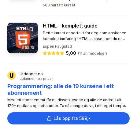
503
har tatt kurset
HTML – komplett guide
Dette kurset er perfekt for deg som ønsker en
komplett innføring i HTML, uansett om du er
nybegynner eller viderekommen. Vi antar at du
Espen Faugstad
5:55:25
ikke har noen...
5,00
(
11
anmeldelser)
Utdannet.no
utdannet.no › priser
Programmering: alle de 19 kursene i ett
abonnement
Med ett abonnement får du disse kursene og alle de andre, i alt
170+ nettkurs og nettstudier. Ta så mange du vil, i ditt eget tempo.
Lås opp fra 599,-