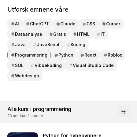
Utforsk emnene våre
AI
ChatGPT
Claude
CSS
Cursor
Dataanalyse
Gratis
HTML
IT
Java
JavaScript
Koding
Programmering
Python
React
Roblox
SQL
Vibbekoding
Visual Studio Code
Webdesign
Alle kurs i programmering
23 nettkurs/-studier
Python for nybegynnere