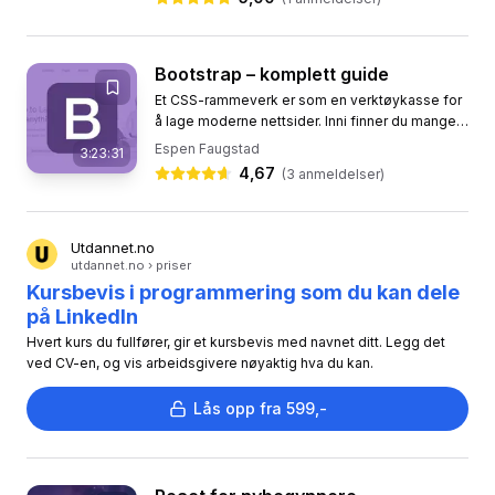
Bootstrap – komplett guide
Et CSS-rammeverk er som en verktøykasse for
å lage moderne nettsider. Inni finner du mange
oppskrifter som hjelper deg med å bygge ulike
Espen Faugstad
3:23:31
deler av en nettside...
4,67
(
3
anmeldelser)
Utdannet.no
utdannet.no › priser
Kursbevis i programmering som du kan dele
på LinkedIn
Hvert kurs du fullfører, gir et kursbevis med navnet ditt. Legg det
ved CV-en, og vis arbeidsgivere nøyaktig hva du kan.
Lås opp fra 599,-