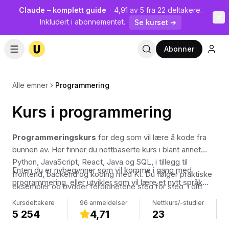
Claude – komplett guide
·
4,91 av 5 fra 22 deltakere.
Inkludert i abonnementet.
Se kurset ➔
Abonner
Alle emner
Programmering
Kurs i programmering
Programmeringskurs
for deg som vil lære å kode fra
bunnen av. Her finner du nettbaserte kurs i blant annet
Python, JavaScript, React, Java og SQL, i tillegg til
Enten du er nybegynner som vil komme i gang med
frontend, backend og koding med KI. Du følger praktiske
programmering, eller utvikler som vil lære et nytt språk
eksempler og bygger ferdighetene steg for steg, i ditt
eller rammeverk, finnes det kurs som passer. Alle kursene
eget tempo.
Kursdeltakere
96 anmeldelser
Nettkurs/-studier
er videobaserte og laget av norske fagfolk, så du får
5 254
4,71
23
tydelig forklaring på norsk mens du koder med.