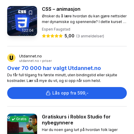
CSS – animasjon
Ønsker du å lære hvordan du kan gjøre nettsider
mer dynamiske og spennende? I dette kurset vil
du oppdage hvordan du kan bruke CSS-
Espen Faugstad
1:22:04
animasjoner for å få...
5,00
(
3
anmeldelser)
Utdannet.no
utdannet.no › priser
Over 70 000 har valgt Utdannet.no
Du får full tilgang fra første minutt, uten bindingstid eller skjulte
kostnader. Lær så mye du vil, og si opp når som helst.
Lås opp fra 599,-
Gratiskurs i Roblox Studio for
✔️ Gratis
nybegynnere
Har du noen gang lurt på hvordan folk lager