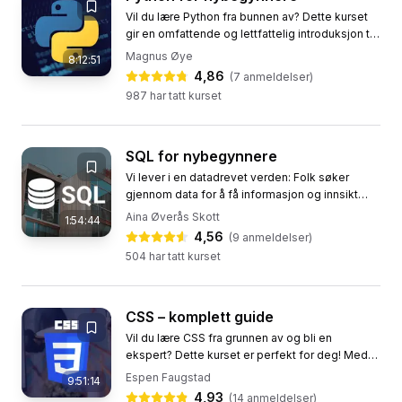
Vil du lære Python fra bunnen av? Dette kurset
gir en omfattende og lettfattelig introduksjon til
programmering i Python, perfekt for
Magnus Øye
8:12:51
nybegynnere. Vi dekker...
4,86
(
7
anmeldelser)
987
har tatt kurset
SQL for nybegynnere
Vi lever i en datadrevet verden: Folk søker
gjennom data for å få informasjon og innsikt
som kan gjøre dem i stand til å ta bedre
Aina Øverås Skott
1:54:44
beslutninger. Og selv om data...
4,56
(
9
anmeldelser)
504
har tatt kurset
CSS – komplett guide
Vil du lære CSS fra grunnen av og bli en
ekspert? Dette kurset er perfekt for deg! Med
CSS: komplett vil du få en omfattende innføring
Espen Faugstad
9:51:14
i CSS, uansett om du er...
4,93
(
14
anmeldelser)