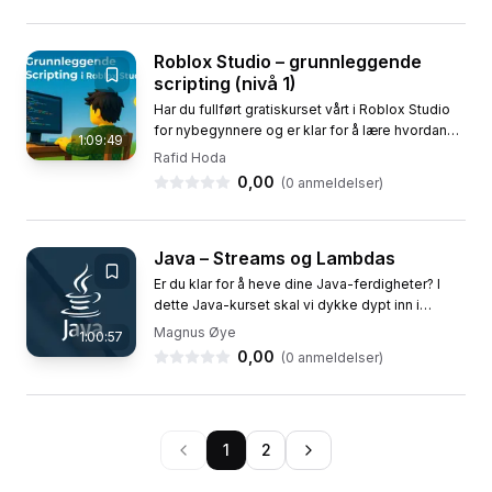
Roblox Studio – grunnleggende
scripting (nivå 1)
Har du fullført gratiskurset vårt i Roblox Studio
for nybegynnere og er klar for å lære hvordan
1:09:49
ekte kode kan gjøre spillene dine enda kulere? I
Rafid Hoda
dette...
0,00
(
0
anmeldelser)
Java – Streams og Lambdas
Er du klar for å heve dine Java-ferdigheter? I
dette Java-kurset skal vi dykke dypt inn i
verdenen av Java Streams og Lambdas, to
Magnus Øye
1:00:57
kraftige funksjoner som vil...
0,00
(
0
anmeldelser)
1
2