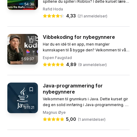
spillene du spiller i Roblox? I dette kurset lærer
54:30
du å lage ditt eget Roblox-spill – helt fra bunnen
Rafid Hoda
av.Sammen med...
4,33
(
21
anmeldelser)
Vibbekoding for nybegynnere
Har du en idé til en app, men mangler
kunnskapen til å bygge den? Velkommen til vårt
kurs i vibbekoding, kurset som river ned muren
Espen Faugstad
5:59:07
mellom idé og virkelighet....
4,89
(
9
anmeldelser)
Java-programmering for
nybegynnere
Velkommen til grunnkurs i Java. Dette kurset gir
deg en solid innføring i Java-programmering. Vi
5:11:21
dekker alt fra grunnleggende syntaks og
Magnus Øye
datatyper til...
5,00
(
1
anmeldelser)