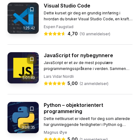
Visual Studio Code
Dette kurset gir deg en grundig innføring i
hvordan du bruker Visual Studio Code, en kraftig
og gratis kodeeditor utviklet av Microsoft. Med
Espen Faugstad
1:25:42
dette programmet...
4,70
(
10
anmeldelser)
JavaScript for nybegynnere
JavaScript er et av de mest populære
programmeringsspråkene i verden. Sammen
med HTML og CSS danner det grunnlaget for
Lars Vidar Nordli
5:01:49
moderne webutvikling. I dette kurset vil...
5,00
(
2
anmeldelser)
Python – objektorientert
programmering
Dette nettkurset er ideelt for deg som allerede
har grunnleggende ferdigheter i Python og
3:08:35
ønsker å lære objektorientert programmering.
Magnus Øye
Gjennom kurset vil du...
5,00
(
1
anmeldelser)