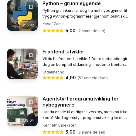
Python – grunnleggende
Python grunnkurs tar deg fra helt nybegynner til
trygg Python-programmerer gjennom praktiske
eksempler og trinnvis veiledning. Du lærer
Yosaf Zamir
6:55:02
hvordan du setter opp...
5,00
(
2
anmeldelser)
Frontend-utvikler
Vil du bli frontend-utvikler? Dette nettstudiet gir
deg en komplett utdanning i moderne frontend-
utvikling, fra HTML og CSS til JavaScript og
Utdannet.no
8
kurs
bygging med...
4,90
(
52
anmeldelser)
Agentstyrt programutvikling for
nybegynnere
Har du en idé til et digitalt verktøy, men kan ikke
kode? Med agentstyrt programutvikling lar du
3:19:04
KI-en være utvikleren, mens du styrer hva som
Kenneth Bareksten
skal lages. I...
5,00
(
2
anmeldelser)