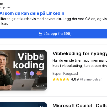
no
 › priser
 AI som du kan dele på LinkedIn
ullfører, gir et kursbevis med navnet ditt. Legg det ved CV-en, og vi
 kan.
Lås opp fra 599,-
Vibbekoding for nybeg
Har du en idé til en app, men man
kurs i vibbekoding, kurset som rive
Espen Faugstad
4,89
(
9
anmeldelser)
5:59:07
Microsoft Copilot i Outl