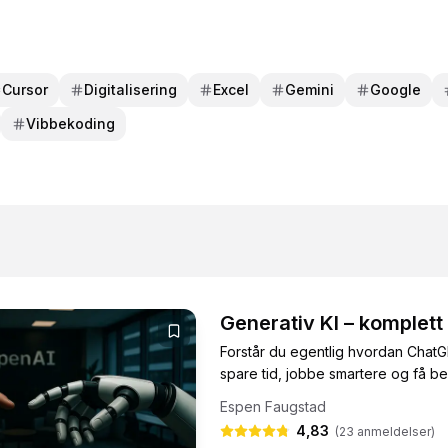
Cursor
Digitalisering
Excel
Gemini
Google
Vibbekoding
Generativ KI – komplett
Forstår du egentlig hvordan ChatG
spare tid, jobbe smartere og få bed
Espen Faugstad
4,83
(
23
anmeldelser)