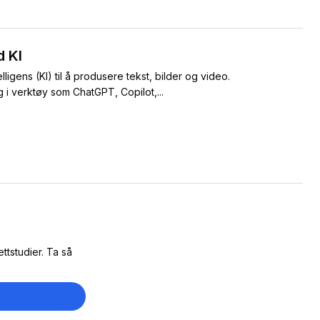
 KI
ligens (KI) til å produsere tekst, bilder og video.
g i verktøy som ChatGPT, Copilot,...
ttstudier. Ta så