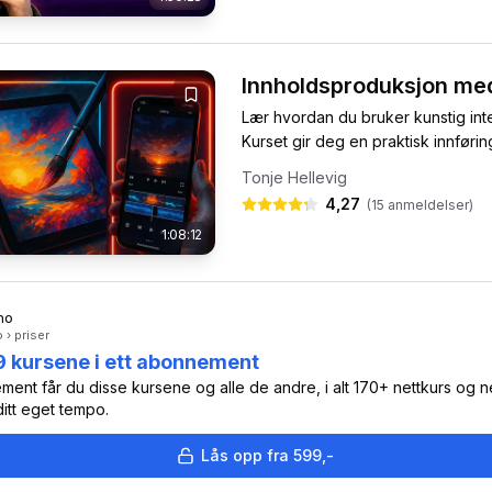
Innholdsproduksjon med
Lær hvordan du bruker kunstig intel
Kurset gir deg en praktisk innførin
Tonje Hellevig
4,27
(
15
anmeldelser)
1:08:12
no
 › priser
 19 kursene i ett abonnement
ent får du disse kursene og alle de andre, i alt 170+ nettkurs og ne
ditt eget tempo.
Lås opp fra 599,-