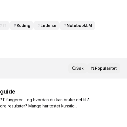
IT
Koding
Ledelse
NotebookLM
Søk
Popularitet
 guide
PT fungerer – og hvordan du kan bruke det til å
re resultater? Mange har testet kunstig...