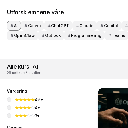
Utforsk emnene våre
AI
Canva
ChatGPT
Claude
Copilot
OpenClaw
Outlook
Programmering
Teams
Alle kurs i AI
28 nettkurs/-studier
Vurdering
4.5+
4+
3+
Varighet