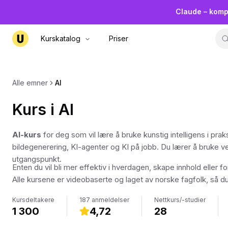
Claude – komp
Kurskatalog
Priser
Alle emner
AI
Kurs i AI
AI-kurs
for deg som vil lære å bruke kunstig intelligens i prak
bildegenerering, KI-agenter og KI på jobb. Du lærer å bruke v
utgangspunkt.
Enten du vil bli mer effektiv i hverdagen, skape innhold eller 
Alle kursene er videobaserte og laget av norske fagfolk, så du
med.
Kursdeltakere
187 anmeldelser
Nettkurs/-studier
1 300
4,72
28