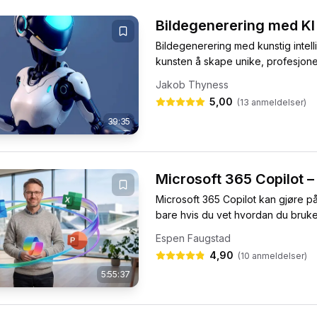
Bildegenerering med KI
Bildegenerering med kunstig intel
kunsten å skape unike, profesjonell
Jakob Thyness
5,00
(
13
anmeldelser)
39:35
Microsoft 365 Copilot –
Microsoft 365 Copilot kan gjøre på
bare hvis du vet hvordan du bruker 
Espen Faugstad
4,90
(
10
anmeldelser)
5:55:37