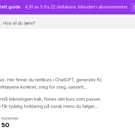
lett guide
·
4,91 av 5 fra 22 deltakere. Inkludert i abonnementet.
sis. Her finner du nettkurs i ChatGPT, generativ KI,
erktøyene konkret, steg for steg, uansett
forstå teknologien bak, finnes det kurs som passer.
 får tydelig forklaring på norsk mens du følger
Kurstimer
50