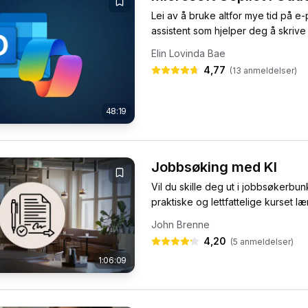
Lei av å bruke altfor mye tid på e
assistent som hjelper deg å skrive
Elin Lovinda Bae
4,77
(
13
anmeldelser)
48:19
Jobbsøking med KI
Vil du skille deg ut i jobbsøkerb
praktiske og lettfattelige kurset læ
John Brenne
4,20
(
5
anmeldelser)
1:06:09