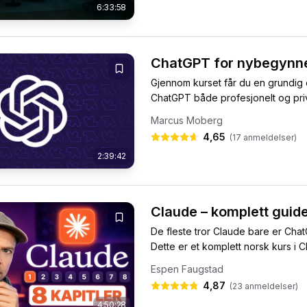
6:33:58
ChatGPT for nybegynn
Gjennom kurset får du en grundig 
ChatGPT både profesjonelt og privat
Marcus Moberg
4,65
(
17
anmeldelser)
2:39:42
Claude – komplett guid
De fleste tror Claude bare er Chat
Dette er et komplett norsk kurs i Cl
Espen Faugstad
4,87
(
23
anmeldelser)
4:50:28