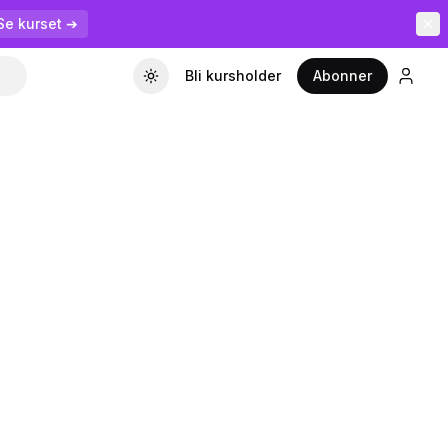
Se kurset ➔
Bli kursholder
Abonner