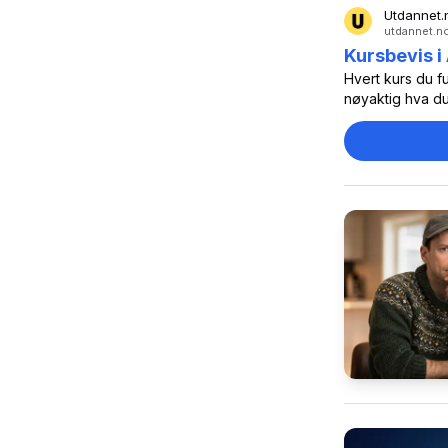
Utdannet.
utdannet.no
Kursbevis i
Hvert kurs du f
nøyaktig hva du