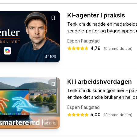
KI-agenter i praksis
Tenk om du hadde en medarbeider 
sende e-poster og bygge apper, ut
Espen Faugstad
4,79
(
19
anmeldelser)
4:11:29
KI i arbeidshverdagen
Tenk om du kunne gjort mer – på ko
én time det andre bruker en hel dag
Espen Faugstad
5,00
(
13
anmeldelser)
4:31:16