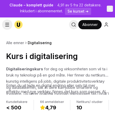
Claude – komplett guide
·
4,91 av 5 fra 22 deltakere.
Inkludert i abonnementet.
Se kurset ➔
Abonner
Alle emner
Digitalisering
Kurs i digitalisering
Digitaliseringskurs
for deg og virksomheten som vil ta i
bruk ny teknologi på en god måte. Her finner du nettkurs i
kunstig intelligens på jobb, digitale produktivitetsverktøy
Enten du vil lede en digital endring eller selv bli mer
og datasikkerhet, slik at dere kan jobbe smartere og
effektiv med nye verktøy, finnes det kurs som passer. Alle
tryggere. Du lærer praktisk hvordan teknologien tas i bruk i
kursene er videobaserte og laget av norske fagfolk, så du
hverdagen.
Kursdeltakere
66 anmeldelser
Nettkurs/-studier
får tydelig forklaring på norsk.
< 500
4,79
10