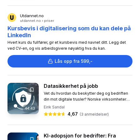
Utdannet.no
utdannet.no › priser
Kursbevis i digitalisering som du kan dele på
LinkedIn
Hvert kurs du fullfører, gir et kursbevis med navnet ditt. Legg det
ved CV-en, og vis arbeidsgivere nøyaktig hva du kan.
Lås opp fra 599,-
Datasikkerhet på jobb
Vet du hvordan du beskytter deg og bedriften
din mot digitale trusler? Norske virksomheter
angripes hver dag, og de aller fleste
Eirik Sandal
44:43
dataangrep starter med en...
4,67
(
3
anmeldelser)
KI-adopsjon for bedrifter: Fra