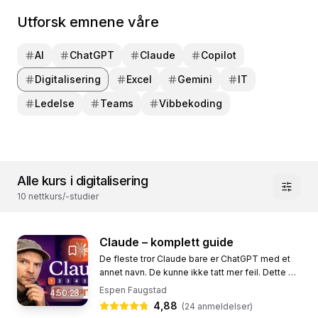
Utforsk emnene våre
AI
ChatGPT
Claude
Copilot
Digitalisering
Excel
Gemini
IT
Ledelse
Teams
Vibbekoding
Alle kurs i digitalisering
10 nettkurs/-studier
Claude – komplett guide
De fleste tror Claude bare er ChatGPT med et
annet navn. De kunne ikke tatt mer feil. Dette er
et komplett norsk kurs i Claude, KI-verktøyet fra
Espen Faugstad
4:50:28
Anthropic, et...
4,88
(
24
anmeldelser)