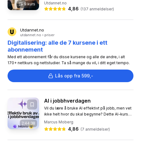
nettstudiet gir deg en komplett og praktisk
Utdannet.no
9
kurs
innføring i hele den...
4,86
(
137
anmeldelser)
Utdannet.no
utdannet.no › priser
Digitalisering: alle de 7 kursene i ett
abonnement
Med ett abonnement får du disse kursene og alle de andre, i alt
170+ nettkurs og nettstudier. Ta så mange du vil, i ditt eget tempo.
Lås opp fra 599,-
AI i jobbhverdagen
Vil du lære å bruke AI effektivt på jobb, men vet
ikke helt hvor du skal begynne? Dette AI-kurset
gir deg konkrete teknikker for å spare tid, jobbe
Marcus Moberg
2:44:38
mer...
4,86
(
7
anmeldelser)