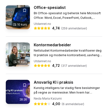
Office-spesialist
Bli Office-spesialist og behersk hele Microsoft
Office: Word, Excel, PowerPoint, Outlook,
Teams og OneDrive, pluss Copilot og KI på
Utdannet.no
10
kurs
kontoret. Dette nettstudiet...
4,74
(
259
anmeldelser)
Kontormedarbeider
Nettstudiet Kontormedarbeider kvalifiserer deg
til praktisk og moderne kontorarbeid, uavhengig
av bransje og sektor. Du bygger en allsidig
Utdannet.no
15
kurs
kompetanse innen...
4,72
(
317
anmeldelser)
Ansvarlig KI i praksis
Kunstig intelligens tar stadig flere beslutninger
på vegne av mennesker. Men hvem har
ansvaret når noe går galt? KI prioriterer allerede
Neda Maria Kaizumi
28:26
kundesaker, rangerer...
4,00
(
6
anmeldelser)