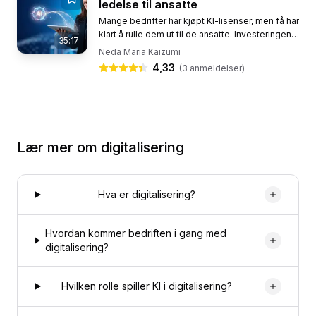
ledelse til ansatte
Mange bedrifter har kjøpt KI-lisenser, men få har
klart å rulle dem ut til de ansatte. Investeringene
35:17
gir ikke verdi, effektiviteten uteblir, og ledere
Neda Maria Kaizumi
lurer...
4,33
(
3
anmeldelser)
Lær mer om
digitalisering
Hva er digitalisering?
Hvordan kommer bedriften i gang med
digitalisering?
Hvilken rolle spiller KI i digitalisering?