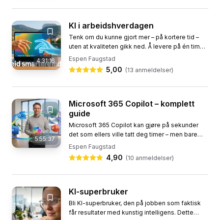
KI i arbeidshverdagen
Tenk om du kunne gjort mer – på kortere tid –
uten at kvaliteten gikk ned. Å levere på én time
det andre bruker en hel dag på? Det er akkurat
Espen Faugstad
4:31:16
det du lærer i...
5,00
(
13
anmeldelser)
Microsoft 365 Copilot – komplett
guide
Microsoft 365 Copilot kan gjøre på sekunder
det som ellers ville tatt deg timer – men bare
5:55:37
hvis du vet hvordan du bruker den riktig. I dette
Espen Faugstad
norske kurset...
4,90
(
10
anmeldelser)
KI-superbruker
Bli KI-superbruker, den på jobben som faktisk
får resultater med kunstig intelligens. Dette