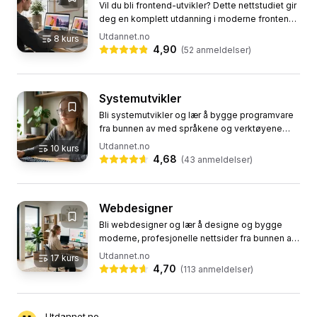
Vil du bli frontend-utvikler? Dette nettstudiet gir
deg en komplett utdanning i moderne frontend-
utvikling, fra HTML og CSS til JavaScript og
Utdannet.no
8
kurs
bygging med...
4,90
(
52
anmeldelser)
Systemutvikler
Bli systemutvikler og lær å bygge programvare
fra bunnen av med språkene og verktøyene
utviklere bruker hver dag: Python, Java og SQL.
Utdannet.no
10
kurs
Dette nettstudiet tar...
4,68
(
43
anmeldelser)
Webdesigner
Bli webdesigner og lær å designe og bygge
moderne, profesjonelle nettsider fra bunnen av.
Dette nettstudiet tar deg hele veien fra
Utdannet.no
17
kurs
grunnmuren i HTML og CSS,...
4,70
(
113
anmeldelser)
Utdannet.no