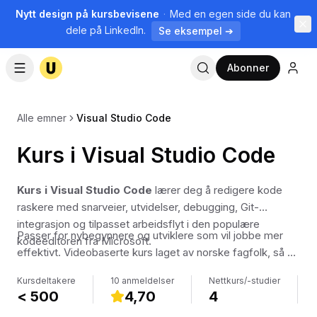
Nytt design på kursbevisene
·
Med en egen side du kan
dele på LinkedIn.
Se eksempel ➔
Abonner
Alle emner
Visual Studio Code
Kurs i Visual Studio Code
Kurs i Visual Studio Code
lærer deg å redigere kode
raskere med snarveier, utvidelser, debugging, Git-
integrasjon og tilpasset arbeidsflyt i den populære
Passer for nybegynnere og utviklere som vil jobbe mer
kodeeditoren fra Microsoft.
effektivt. Videobaserte kurs laget av norske fagfolk, så du
kan følge med i ditt eget tempo.
Kursdeltakere
10 anmeldelser
Nettkurs/-studier
< 500
4,70
4