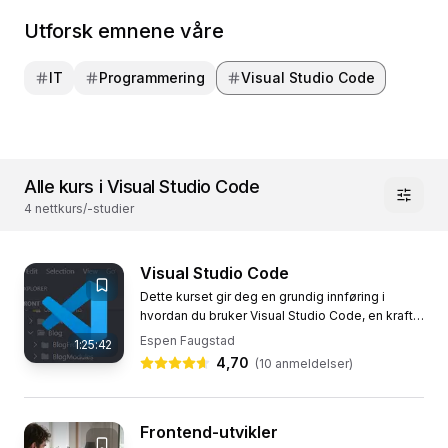
Utforsk emnene våre
IT
Programmering
Visual Studio Code
Alle kurs i Visual Studio Code
4 nettkurs/-studier
Visual Studio Code
Dette kurset gir deg en grundig innføring i
hvordan du bruker Visual Studio Code, en kraftig
og gratis kodeeditor utviklet av Microsoft. Med
Espen Faugstad
1:25:42
dette programmet...
4,70
(
10
anmeldelser)
Frontend-utvikler