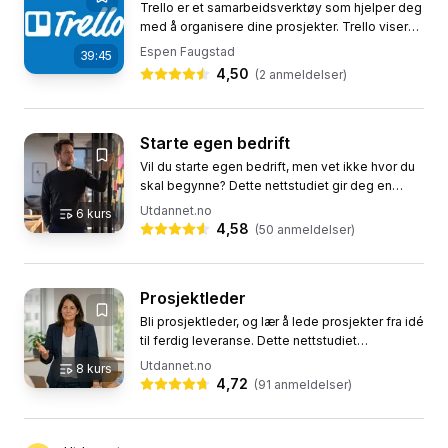
Trello er et samarbeidsverktøy som hjelper deg
med å organisere dine prosjekter. Trello viser
deg hva som skjer, hvem som jobber med hva
Espen Faugstad
39:45
og hvor noe er i...
4,50
(
2
anmeldelser)
Starte egen bedrift
Vil du starte egen bedrift, men vet ikke hvor du
skal begynne? Dette nettstudiet gir deg en
praktisk og strukturert vei fra idé til drift, med alt
Utdannet.no
6
kurs
det...
4,58
(
50
anmeldelser)
Prosjektleder
Bli prosjektleder, og lær å lede prosjekter fra idé
til ferdig leveranse. Dette nettstudiet
kombinerer de praktiske verktøyene du trenger
Utdannet.no
8
kurs
innen...
4,72
(
91
anmeldelser)