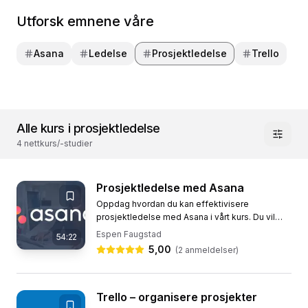
Utforsk emnene våre
Asana
Ledelse
Prosjektledelse
Trello
Alle kurs i prosjektledelse
4 nettkurs/-studier
Prosjektledelse med Asana
Oppdag hvordan du kan effektivisere
prosjektledelse med Asana i vårt kurs. Du vil
lære å bruke dette skybaserte
Espen Faugstad
54:22
prosjektplanleggingsverktøyet som er
5,00
(
2
anmeldelser)
designet...
Trello – organisere prosjekter