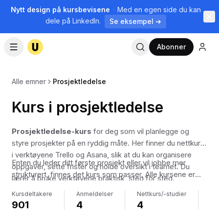
Nytt design på kursbevisene
·
Med en egen side du kan
dele på LinkedIn.
Se eksempel ➔
Abonner
Alle emner
Prosjektledelse
Kurs i prosjektledelse
Prosjektledelse-kurs
for deg som vil planlegge og
styre prosjekter på en ryddig måte. Her finner du nettkurs
i verktøyene Trello og Asana, slik at du kan organisere
Enten du leder ditt første prosjekt eller vil jobbe mer
oppgaver, sette frister og holde oversikt i teamet. Du
strukturert, finnes det kurs som passer. Alle kursene er
lærer å bruke verktøyene praktisk, steg for steg.
videobaserte og laget av norske fagfolk, så du får tydelig
Kursdeltakere
Anmeldelser
Nettkurs/-studier
Ku
forklaring på norsk mens du jobber.
901
4
4
2