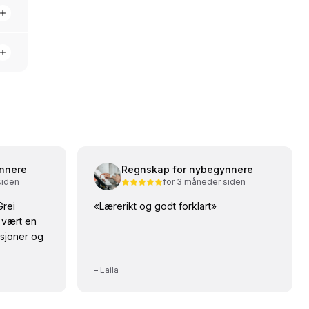
nnere
Regnskap for nybegynnere
siden
for 3 måneder siden
Grei
«
Lærerikt og godt forklart
»
 vært en
sasjoner og
–
Laila