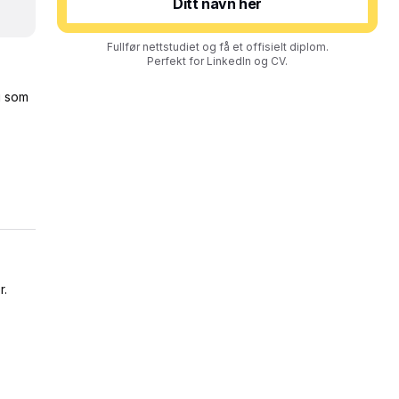
Fullfør nettstudiet og få et offisielt diplom.
Perfekt for LinkedIn og CV.
g som
r.