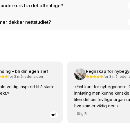
gründerkurs fra det offentlige?
mer dekker nettstudiet?
ansing – bli din egen sjef
Regnskap for nybegy
for 3 måneder siden
for 3 måneder 
ble veldig inspirert til å starte
«
Fint kurs for nybegynnere. 
ekt.
»
innføring men kunne kanskje
liten del om frivillige organi
hva som er viktig der.
»
–
Stig B.
❤️
1