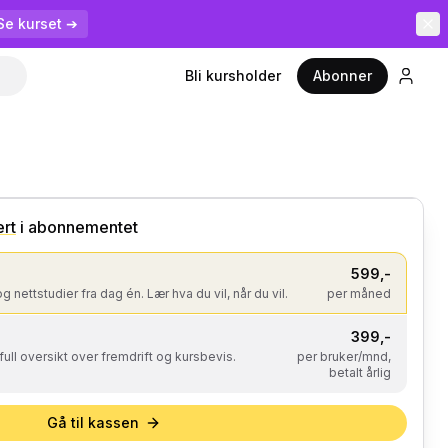
Se kurset ➔
Bli kursholder
Abonner
6
kurs
· 8 timer
ert
i abonnementet
599
,-
og nettstudier fra dag én. Lær hva du vil, når du vil.
per måned
399
,-
 full oversikt over fremdrift og kursbevis.
per bruker/mnd,
betalt årlig
Gå til kassen