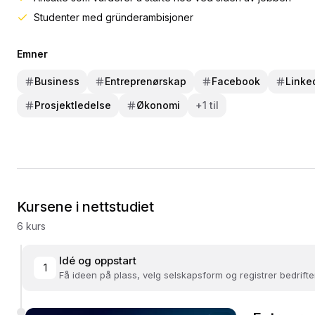
Studenter med gründerambisjoner
Emner
Business
Entreprenørskap
Facebook
Linke
Prosjektledelse
Økonomi
+
1
til
Kursene i nettstudiet
6
kurs
Idé og oppstart
1
Få ideen på plass, velg selskapsform og registrer bedrifte