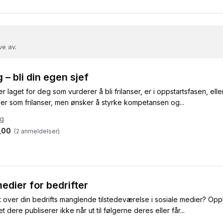
ve av.
g – bli din egen sjef
r laget for deg som vurderer å bli frilanser, er i oppstartsfasen, elle
er som frilanser, men ønsker å styrke kompetansen og...
ig
,00
(
2
anmeldelser)
edier for bedrifter
rt over din bedrifts manglende tilstedeværelse i sosiale medier? Opp
t dere publiserer ikke når ut til følgerne deres eller får...