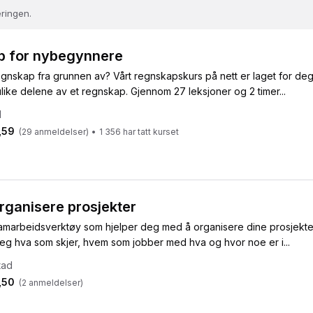
ringen.
 for nybegynnere
egnskap fra grunnen av? Vårt regnskapskurs på nett er laget for de
 ulike delene av et regnskap. Gjennom 27 leksjoner og 2 timer...
d
,59
(
29
anmeldelser)
•
1 356
har tatt kurset
organisere prosjekter
 samarbeidsverktøy som hjelper deg med å organisere dine prosjekte
deg hva som skjer, hvem som jobber med hva og hvor noe er i...
tad
,50
(
2
anmeldelser)