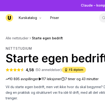
Claude – komp
Kurskatalog
Priser
Alle nettstudier
Starte egen bedrift
NETTSTUDIUM
Starte egen bedrif
4,58
(
50
anmeldelser)
Få diplom
10 895
avspillinger
117
leksjoner
7 timer og 43 minutter
Vil du starte egen bedrift, men vet ikke hvor du skal begynne? D
deg en praktisk og strukturert vei fra idé til drift, med alt det vi
trenger.