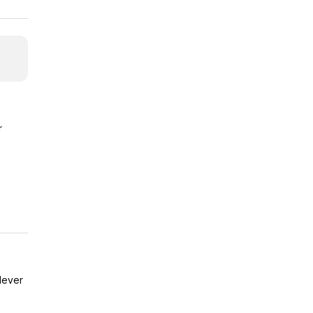
r
lever