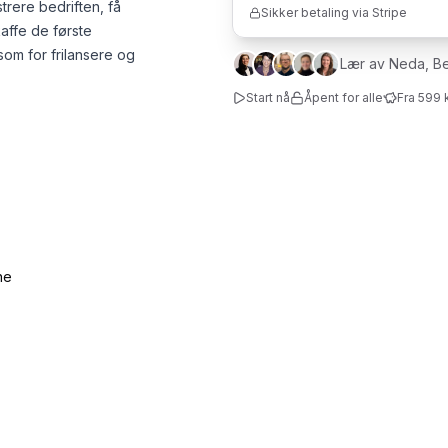
trere bedriften, få
Sikker betaling via Stripe
affe de første
som for frilansere og
Lær av Neda, Be
Start nå
Åpent for alle
Fra 599 
ne