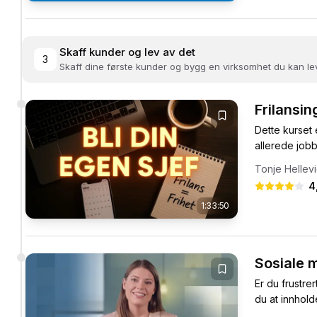
Skaff kunder og lev av det
3
Skaff dine første kunder og bygg en virksomhet du kan le
Frilansin
Dette kurset e
allerede jobb
Tonje Hellev
4
1:33:50
Sosiale m
Er du frustre
du at innholde