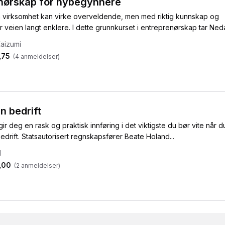
nørskap for nybegynnere
n virksomhet kan virke overveldende, men med riktig kunnskap og
ir veien langt enklere. I dette grunnkurset i entreprenørskap tar Neda
aizumi
,75
(
4
anmeldelser)
n bedrift
gir deg en rask og praktisk innføring i det viktigste du bør vite når d
edrift. Statsautorisert regnskapsfører Beate Holand...
d
,00
(
2
anmeldelser)