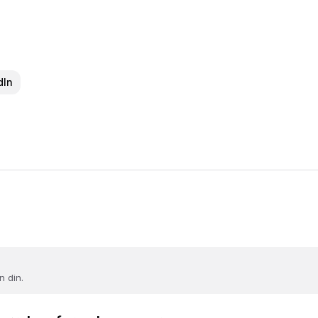
dIn
n din.