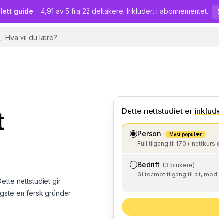
lett guide
·
4,91 av 5 fra 22 deltakere. Inkludert i abonnementet.
💼
Business
Dette nettstudiet
er
inklud
t
Person
Mest populær
Full tilgang til 170+ nettkurs 
Bedrift
(3 brukere)
Gi teamet tilgang til alt, med
ette nettstudiet gir
ktigste en fersk gründer