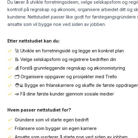
Du lærer å utvikle forretningsideen, velge selskapsform og regis
kontroll på regnskap og økonomi, organisere arbeidet ditt og sk
kundene. Nettstudiet passer like godt for førstegangsgründere 
ansatte som vil bygge noe ved siden av jobben.
Etter nettstudiet kan du:
🚀 Utvikle en forretningsidé og legge en konkret plan
📝 Velge selskapsform og registrere bedriften din
💰 Forstå grunnleggende regnskap og økonomistyring
🗂️ Organisere oppgaver og prosjekter med Trello
🧑‍💻 Bygge en frilanskarriere og skaffe de første oppdrage
📣 Få dine første kunder gjennom sosiale medier
Hvem passer nettstudiet for?
Gründere som vil starte egen bedrift
Frilansere som bygger sin egen karriere
Ansatte som vurderer å starte noe ved siden av jobben