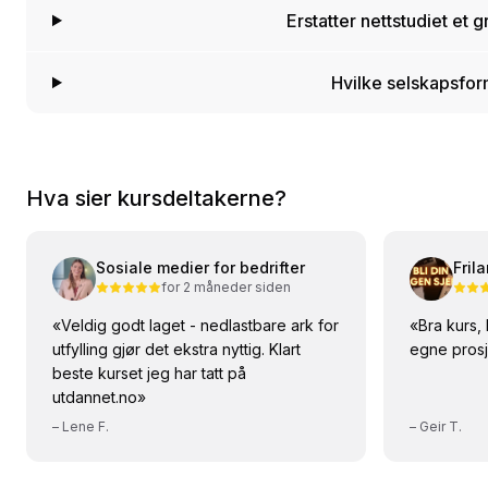
Erstatter nettstudiet et 
Hvilke selskapsfor
Hva sier kursdeltakerne?
Sosiale medier for bedrifter
Fril
for 2 måneder siden
«
Veldig godt laget - nedlastbare ark for
«
Bra kurs, 
utfylling gjør det ekstra nyttig. Klart
egne prosj
beste kurset jeg har tatt på
utdannet.no
»
–
Lene F.
–
Geir T.