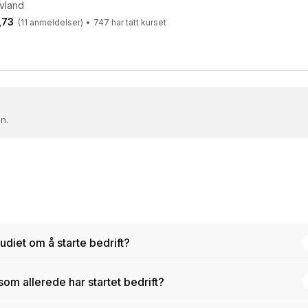
uvland
,73
(
11
anmeldelser)
•
747
har tatt kurset
n.
tudiet om å starte bedrift?
som allerede har startet bedrift?