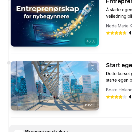
Entrepre
Å starte ege
veiledning bl
Neda Maria K
4
46:55
Start ege
Dette kurset 
starte egen b
Beate Holan
4
1:05:13
Økonomi og struktur