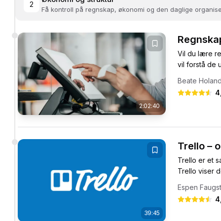
2
Få kontroll på regnskap, økonomi og den daglige organise
Regnskap
Vil du lære r
vil forstå de
Beate Holan
4
2:02:40
Trello – 
Trello er et
Trello viser 
Espen Faugs
4
39:45