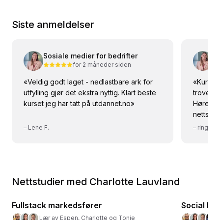
Siste anmeldelser
Sosiale medier for bedrifter
So
for 2 måneder siden
«
Veldig godt laget - nedlastbare ark for
«
Kursho
utfylling gjør det ekstra nyttig. Klart beste
troverd
kurset jeg har tatt på utdannet.no
»
Hører at
nettsted
vært fin
–
Lene F.
–
ring
innspilt.
Nettstudier med Charlotte Lauvland
10
kurs
· 30 timer
Fullstack markedsfører
🎯
Markedsføring
Social M
🎯
Markeds
Lær av Espen, Charlotte og Tonje