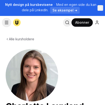
Nytt design på kursbevisene
·
Med en egen side du kan
dele på LinkedIn.
Se eksempel ➔
Abonner
Alle kursholdere