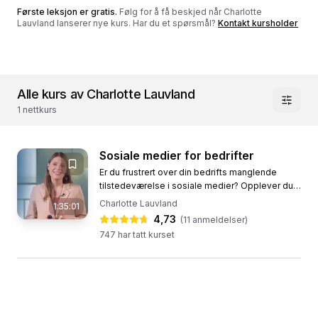
Første leksjon er gratis
.
Følg for å få beskjed når
Charlotte
Lauvland
lanserer nye kurs. Har du et spørsmål?
Kontakt kursholder
Alle kurs av Charlotte Lauvland
1 nettkurs
Sosiale medier for bedrifter
Er du frustrert over din bedrifts manglende
tilstedeværelse i sosiale medier? Opplever du
at innholdet dere publiserer ikke når ut til
Charlotte Lauvland
1:35:01
følgerne deres eller får...
4,73
(
11
anmeldelser)
747
har tatt kurset