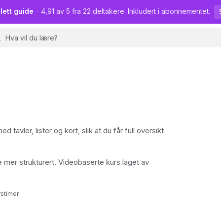
lett guide
·
4,91 av 5 fra 22 deltakere. Inkludert i abonnementet.
avler, lister og kort, slik at du får full oversikt
 mer strukturert. Videobaserte kurs laget av
rstimer