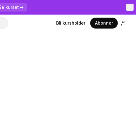
Se kurset ➔
Bli kursholder
Abonner