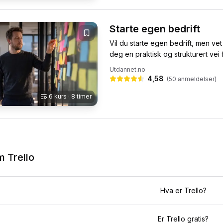
Starte egen bedrift
Vil du starte egen bedrift, men ve
deg en praktisk og strukturert vei fra
Utdannet.no
4,58
(
50
anmeldelser)
6
kurs
· 8 timer
om
Trello
Hva er Trello?
Er Trello gratis?