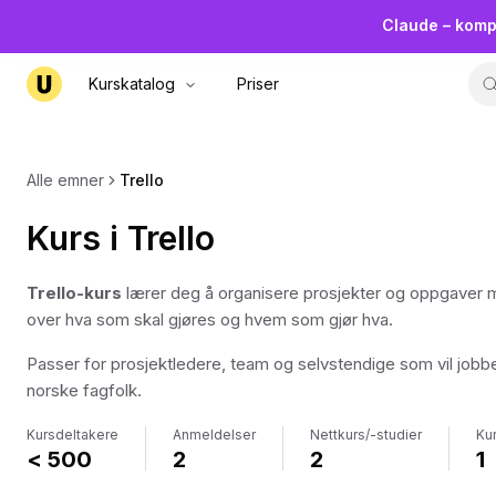
Claude – komp
Kurskatalog
Priser
Alle emner
Trello
Kurs i Trello
Trello-kurs
lærer deg å organisere prosjekter og oppgaver med t
over hva som skal gjøres og hvem som gjør hva.
Passer for prosjektledere, team og selvstendige som vil jobbe
norske fagfolk.
Kursdeltakere
Anmeldelser
Nettkurs/-studier
Ku
< 500
2
2
1