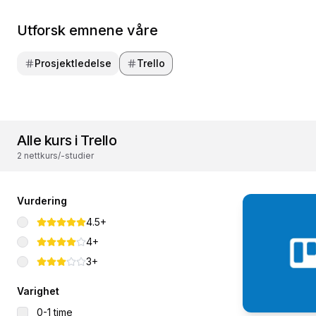
Utforsk emnene våre
Prosjektledelse
Trello
Alle kurs i Trello
2 nettkurs/-studier
Vurdering
4.5+
4+
3+
Varighet
0-1 time