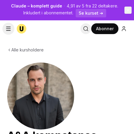
Claude – komplett guide
·
4,91 av 5 fra 22 deltakere.
Inkludert i abonnementet.
Se kurset ➔
Abonner
Alle kursholdere