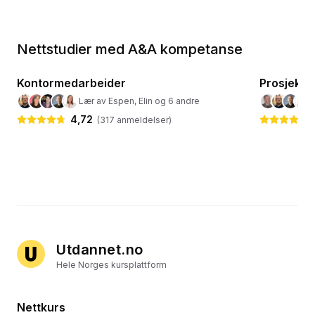
Nettstudier med A&A kompetanse
15
kurs
· 37 timer
Kontormedarbeider
💼
Business
Prosjektl
💼
Busines
Lær av Espen, Elin og 6 andre
4,72
(
317
anmeldelser)
Utdannet.no
Hele Norges kursplattform
Nettkurs