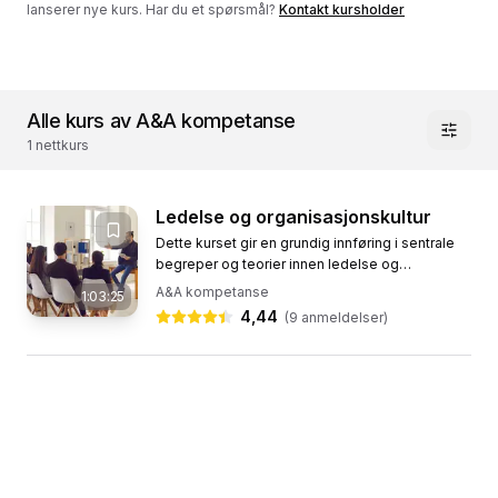
lanserer nye kurs. Har du et spørsmål?
Kontakt kursholder
Alle kurs av A&A kompetanse
1 nettkurs
Ledelse og organisasjonskultur
Dette kurset gir en grundig innføring i sentrale
begreper og teorier innen ledelse og
organisasjonskultur. Deltakerne vil utforske
A&A kompetanse
1:03:25
hvordan kultur former...
4,44
(
9
anmeldelser)