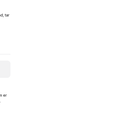
d, tar
m er
.