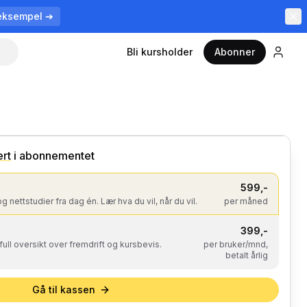
eksempel ➔
Bli kursholder
Abonner
10
kurs
· 29 timer
ert
i abonnementet
599
,-
og nettstudier fra dag én. Lær hva du vil, når du vil.
per måned
399
,-
 full oversikt over fremdrift og kursbevis.
per bruker/mnd,
betalt årlig
Gå til kassen