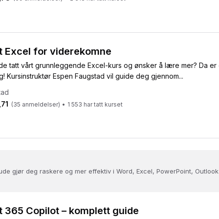
t Excel for viderekomne
ede tatt vårt grunnleggende Excel-kurs og ønsker å lære mer? Da er
g! Kursinstruktør Espen Faugstad vil guide deg gjennom...
tad
,71
(
35
anmeldelser)
•
1 553
har tatt kurset
de gjør deg raskere og mer effektiv i Word, Excel, PowerPoint, Outlook
t 365 Copilot – komplett guide