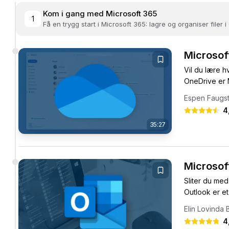
Kom i gang med Microsoft 365
1
Få en trygg start i Microsoft 365: lagre og organiser filer
Microsoft
Vil du lære h
OneDrive er M
Espen Faugs
4
35:27
Microsof
Sliter du me
Outlook er et
Elin Lovinda 
4