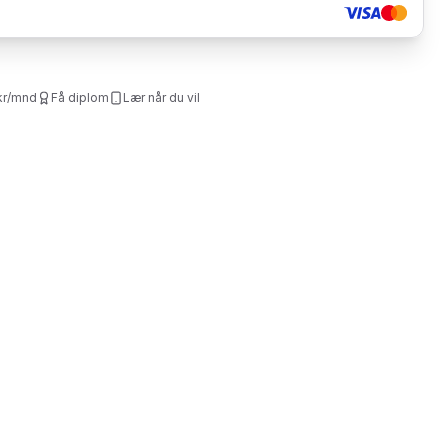
kr/mnd
Få diplom
Lær når du vil