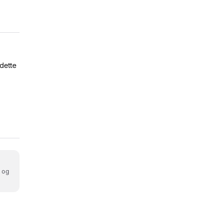
 dette
 og