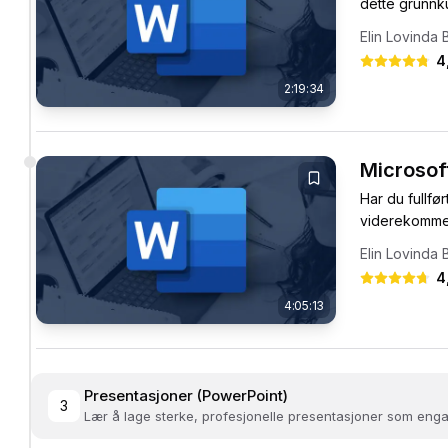
dette grunnku
Elin Lovinda 
4
2:19:34
Microsof
Har du fullfø
viderekommend
Elin Lovinda 
4
4:05:13
Presentasjoner (PowerPoint)
3
Lær å lage sterke, profesjonelle presentasjoner som enga