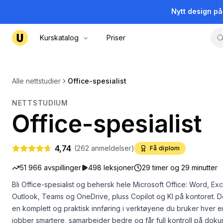
Nytt design p
Kurskatalog
Priser
Alle nettstudier
Office-spesialist
NETTSTUDIUM
Office-spesialist
4,74
(
262
anmeldelser)
Få diplom
51 966
avspillinger
498
leksjoner
29 timer og 29 minutter
Bli Office-spesialist og behersk hele Microsoft Office: Word, Ex
Outlook, Teams og OneDrive, pluss Copilot og KI på kontoret. De
en komplett og praktisk innføring i verktøyene du bruker hver en
jobber smartere, samarbeider bedre og får full kontroll på doku