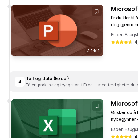
Microsof
Er du klar ti
deg gjennom a
Espen Faugs
4
3:34:18
Tall og data (Excel)
4
Få en praktisk og trygg start i Excel – med ferdigheter du 
Microsof
Ønsker du å 
nybegynner og
Espen Faugs
4