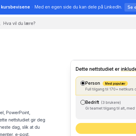
å kursbevisene
·
Med en egen side du kan dele på LinkedIn.
Se 
💼
Business
Dette nettstudiet
er
inklud
Person
Mest populær
Full tilgang til 170+ nettkurs 
Bedrift
(3 brukere)
Gi teamet tilgang til alt, med
cel, PowerPoint,
tte nettstudiet gir deg
este dag, slik at du
menter, e-post,