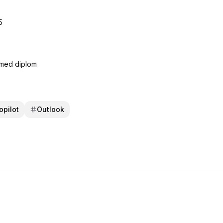
5
 med diplom
opilot
Outlook