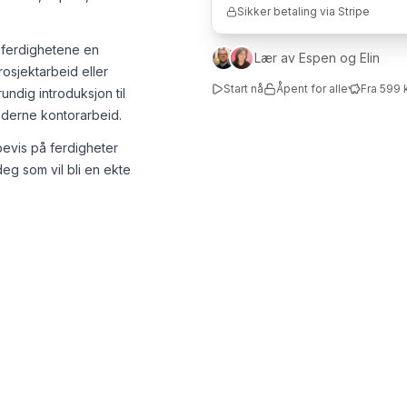
Sikker betaling via Stripe
 ferdighetene en
Lær av Espen og Elin
prosjektarbeid eller
Start nå
Åpent for alle
Fra 599 
ndig introduksjon til
oderne kontorarbeid.
 bevis på ferdigheter
eg som vil bli en ekte