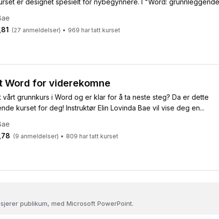
rset er designet spesielt for nybegynnere. I "Word: grunnleggende"
Bae
,81
(
27
anmeldelser)
•
969
har tatt kurset
t Word for viderekomne
rt vårt grunnkurs i Word og er klar for å ta neste steg? Da er dette
e kurset for deg! Instruktør Elin Lovinda Bae vil vise deg en...
Bae
,78
(
9
anmeldelser)
•
809
har tatt kurset
sjerer publikum, med Microsoft PowerPoint.