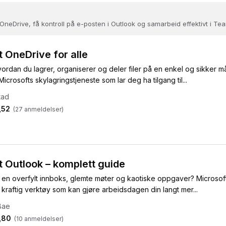
 i OneDrive, få kontroll på e-posten i Outlook og samarbeid effektivt i Te
 OneDrive for alle
vordan du lagrer, organiserer og deler filer på en enkel og sikker m
icrosofts skylagringstjeneste som lar deg ha tilgang til...
tad
,52
(
27
anmeldelser)
t Outlook – komplett guide
d en overfylt innboks, glemte møter og kaotiske oppgaver? Microsof
 kraftig verktøy som kan gjøre arbeidsdagen din langt mer...
Bae
,80
(
10
anmeldelser)