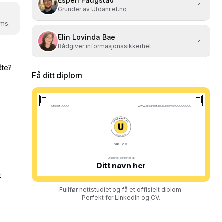
Espen Faugstad
Gründer av Utdannet.no
ams.
Elin Lovinda Bae
Rådgiver informasjonssikkerhet
åte?
Få ditt diplom
t
Fullfør nettstudiet og få et offisielt diplom.
Perfekt for LinkedIn og CV.