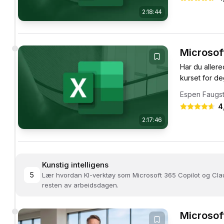
2:18:44
Microsof
Har du aller
kurset for de
Espen Faugs
4
2:17:46
Kunstig intelligens
5
Lær hvordan KI-verktøy som Microsoft 365 Copilot og Clau
resten av arbeidsdagen.
Microsof