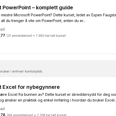
t PowerPoint – komplett guide
l å mestre Microsoft PowerPoint? Dette kurset, ledet av Espen Faugsta
lt du trenger å vite om PowerPoint, enten du er...
tad
,77
(
31
anmeldelser)
•
1 360
har tatt kurset
bruker i enhver kontorjobb.
t Excel for nybegynnere
lære Excel fra bunnen av? Dette kurset er skreddersydd for deg so
 ønsker en praktisk og enkel innføring i hvordan du bruker Excel..
tad
,78
(
69
anmeldelser)
•
2 318
har tatt kurset