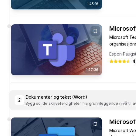
1:45:16
Microsof
Microsoft Te
organisasjone
mange...
Espen Faugs
4
1:47:36
Dokumenter og tekst (Word)
2
Bygg solide skriveferdigheter fra grunnleggende nivå til
Microsof
Microsoft Wo