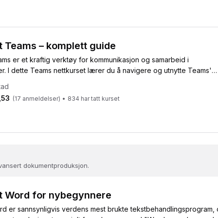
t Teams – komplett guide
ams er et kraftig verktøy for kommunikasjon og samarbeid i
r. I dette Teams nettkurset lærer du å navigere og utnytte Teams'
tad
,53
(
17
anmeldelser)
•
834
har tatt kurset
 avansert dokumentproduksjon.
t Word for nybegynnere
rd er sannsynligvis verdens mest brukte tekstbehandlingsprogram,