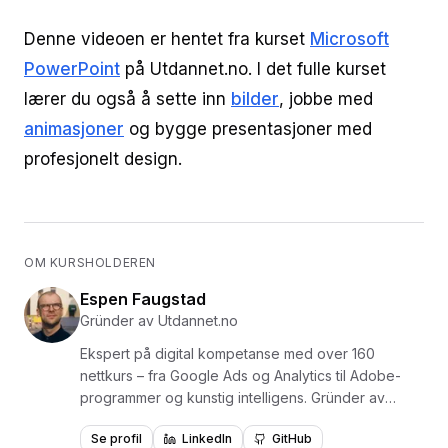
Denne videoen er hentet fra kurset
Microsoft
PowerPoint
på Utdannet.no. I det fulle kurset
lærer du også å sette inn
bilder
, jobbe med
animasjoner
og bygge presentasjoner med
profesjonelt design.
OM KURSHOLDEREN
Espen Faugstad
Gründer av Utdannet.no
Ekspert på digital kompetanse med over 160
nettkurs – fra Google Ads og Analytics til Adobe-
programmer og kunstig intelligens. Gründer av
Utdannet.no og en av Norges mest erfarne
Se profil
LinkedIn
GitHub
formidlere av digital læring, med over 1,5 millioner