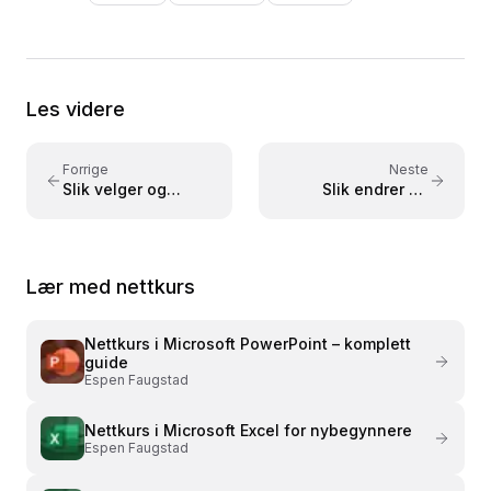
videoavspillinger. Har levert kurs og opplæring for
virksomheter som NKI, NITO, NHO, NAV, Polaris
Media og Adresseavisen. Forfatter av læreboken
«Lær Photoshop i en fei» utgitt på Fagbokforlaget i
Les videre
2015. Kursene er bygget på praktisk læring med
konkrete eksempler – tilpasset både nybegynnere
og viderekomne.
Forrige
Neste
Slik velger og
Slik endrer du
tilpasser du tema i
bakgrunn i
PowerPoint
PowerPoint
Lær med nettkurs
Nettkurs i
Microsoft PowerPoint – komplett
guide
Espen Faugstad
Nettkurs i
Microsoft Excel for nybegynnere
Espen Faugstad