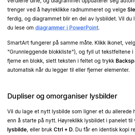
verdiene dine, og diagrammet oppdaterer seg automat
trenger ved å høyreklikke radnummeret og velge
Sle
ferdig, og diagrammet blir en del av lysbildet. Vil 
du lese om
diagrammer i PowerPoint
.
SmartArt fungerer på samme måte. Klikk ikonet, velg
"Grunnleggende blokkliste"), og fyll ut tekstfeltene i 
fjerne en blokk, slett teksten i feltet og trykk
Backsp
automatisk når du legger til eller fjerner elementer.
Dupliser og omorganiser lysbilder
Vil du lage et nytt lysbilde som ligner et du allerede 
enn å starte på nytt. Høyreklikk lysbildet i panelet ti
lysbilde
, eller bruk
Ctrl + D
. Du får en identisk kopi re