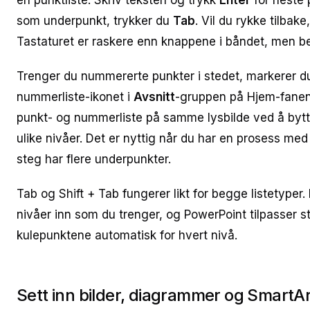
en punktliste. Skriv teksten og trykk
Enter
for neste 
som underpunkt, trykker du
Tab
. Vil du rykke tilbak
Tastaturet er raskere enn knappene i båndet, men b
Trenger du nummererte punkter i stedet, markerer du
nummerliste-ikonet i
Avsnitt
-gruppen på Hjem-fanen
punkt- og nummerliste på samme lysbilde ved å bytt
ulike nivåer. Det er nyttig når du har en prosess me
steg har flere underpunkter.
Tab og Shift + Tab fungerer likt for begge listetype
nivåer inn som du trenger, og PowerPoint tilpasser st
kulepunktene automatisk for hvert nivå.
Sett inn bilder, diagrammer og SmartAr