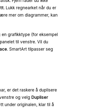
isk. Fjern rader du ikke
tt
. Lukk regnearket når du er
du lære mer om diagrammer, kan
 en grafikktype (for eksempel
panelet til venstre. Vil du
ace
. SmartArt tilpasser seg
har, er det raskere å duplisere
l venstre og velg
Dupliser
tt under originalen, klar til å