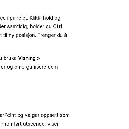
d i panelet. Klikk, hold og
ilder samtidig, holder du
Ctrl
 til ny posisjon. Trenger du å
du bruke
Visning >
tyrer og omorganisere dem
owerPoint og velger oppsett som
jennomført utseende, viser