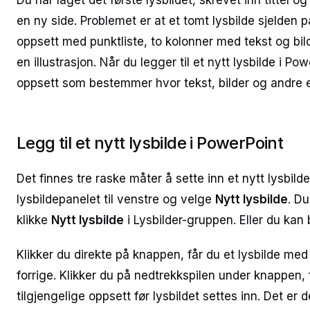
Du har laget det første lysbildet, skrevet inn tittel o
en ny side. Problemet er at et tomt lysbilde sjelden 
oppsett med punktliste, to kolonner med tekst og bilde,
en illustrasjon. Når du legger til et nytt lysbilde i P
oppsett som bestemmer hvor tekst, bilder og andre 
Legg til et nytt lysbilde i PowerPoint
Det finnes tre raske måter å sette inn et nytt lysbild
lysbildepanelet til venstre og velge
Nytt lysbilde
. Du
klikke
Nytt lysbilde
i Lysbilder-gruppen. Eller du kan
Klikker du direkte på knappen, får du et lysbilde m
forrige. Klikker du på nedtrekkspilen under knappen, 
tilgjengelige oppsett før lysbildet settes inn. Det er d