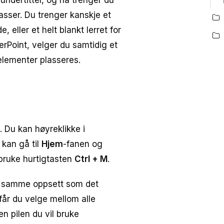
g undertittel, og nå trenger du
passer. Du trenger kanskje et
 eller et helt blankt lerret for
owerPoint, velger du samtidig et
elementer plasseres.
e. Du kan høyreklikke i
 kan gå til
Hjem
-fanen og
 bruke hurtigtasten
Ctrl + M
.
ed samme oppsett som det
får du velge mellom alle
en pilen du vil bruke