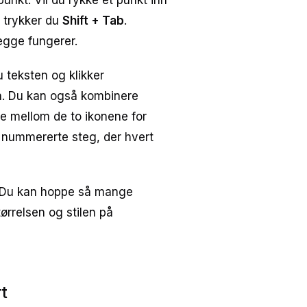
punkt. Vil du rykke et punkt inn
e, trykker du
Shift + Tab
.
egge fungerer.
 teksten og klikker
. Du kan også kombinere
e mellom de to ikonene for
d nummererte steg, der hvert
r. Du kan hoppe så mange
ørrelsen og stilen på
t