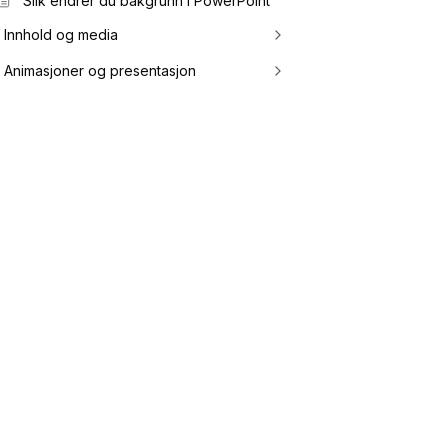
Slik endrer du bakgrunn i PowerPoint
Innhold og media
Animasjoner og presentasjon