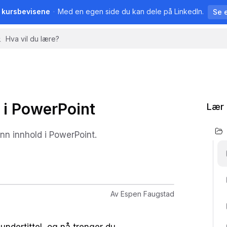
å kursbevisene
·
Med en egen side du kan dele på LinkedIn.
Se 
r i PowerPoint
Lær 
inn innhold i PowerPoint.
Av
Espen Faugstad