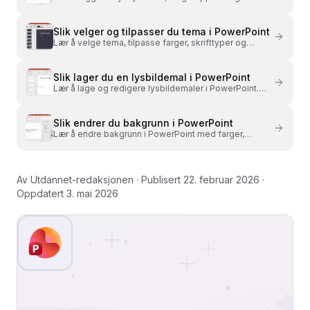
inn innhold i PowerPoint. Punktlister, bilder og
diagrammer.
Slik velger og tilpasser du tema i PowerPoint
Lær å velge tema, tilpasse farger, skrifttyper og
effekter i PowerPoint. Lag en presentasjon som ser
profesjonell ut.
Slik lager du en lysbildemal i PowerPoint
Lær å lage og redigere lysbildemaler i PowerPoint.
Tilpass oppsett, gi nytt navn og gjenbruk malen.
Slik endrer du bakgrunn i PowerPoint
Lær å endre bakgrunn i PowerPoint med farger,
gradering og bilder. Bruk lysbildemalen for konsistent
design.
Av
Utdannet-redaksjonen
· Publisert
22. februar 2026
·
Oppdatert
3. mai 2026