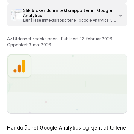
å sammenligne desktop og mobil, sjekke nettlesere
og finne problemer.
Slik bruker du inntektsrapportene i Google
Analytics
Lær å lese inntektsrapportene i Google Analytics. Se
inntekter, kjøpte produkter og frafall i
kjøpsprosessen.
Av
Utdannet-redaksjonen
· Publisert
22. februar 2026
·
Oppdatert
3. mai 2026
Har du åpnet Google Analytics og kjent at tallene