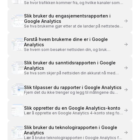
Se hvor trafikken kommer fra, og hvilke kanaler som
faktisk gir kvalitet. Forstå brukeranskaffelse og
trafikkanskaffelse i Google Analytics.
Slik bruker du engasjementsrapporten i
Google Analytics
Se hva brukerne gjør etter at de lander på nettstedet
ditt, og bruk engasjementsrapporten til å forstå sider,
hendelser og aktivitet.
Forstå hvem brukerne dine er i Google
Analytics
Se hvem som besøker nettsiden din, og bruk
demografiske data i Google Analytics til å målrette
innhold, annonser og budskap bedre.
Slik bruker du sanntidsrapporten i Google
Analytics
Se hva som skjer på nettsiden din akkurat nå med
sanntidsrapporten i Google Analytics, og bruk den til å
sjekke sporing og kampanjer.
Slik tilpasser du rapporter i Google Analytics
Fjern det du ikke trenger og legg til målingene du
savner. Slik tilpasser du standardrapporter i Google
Analytics til dine behov.
Slik oppretter du en Google Analytics-konto
Lær å opprette en Google Analytics 4-konto steg for
steg. Konfigurer område, datastrøm og forbedret
måling.
Slik bruker du teknologirapporten i Google
Analytics
Lær å bruke teknologirapporten i Google Analytics for