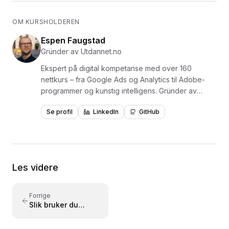
OM KURSHOLDEREN
Espen Faugstad
Gründer av Utdannet.no
Ekspert på digital kompetanse med over 160
nettkurs – fra Google Ads og Analytics til Adobe-
programmer og kunstig intelligens. Gründer av
Utdannet.no og en av Norges mest erfarne
Se profil
LinkedIn
GitHub
formidlere av digital læring, med over 1,5 millioner
videoavspillinger. Har levert kurs og opplæring for
virksomheter som NKI, NITO, NHO, NAV, Polaris
Media og Adresseavisen. Forfatter av læreboken
«Lær Photoshop i en fei» utgitt på Fagbokforlaget i
Les videre
2015. Kursene er bygget på praktisk læring med
konkrete eksempler – tilpasset både nybegynnere
og viderekomne.
Forrige
Slik bruker du
teknologirapporten
i Google Analytics