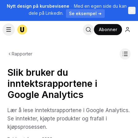
Nytt design på kursbevisene
·
Med en egen side du kan
dele på LinkedIn.
Se eksempel ➔
Abonner
Rapporter
Slik bruker du
inntektsrapportene i
Google Analytics
Lær å lese inntektsrapportene i Google Analytics.
Se inntekter, kjøpte produkter og frafall i
kjøpsprosessen.