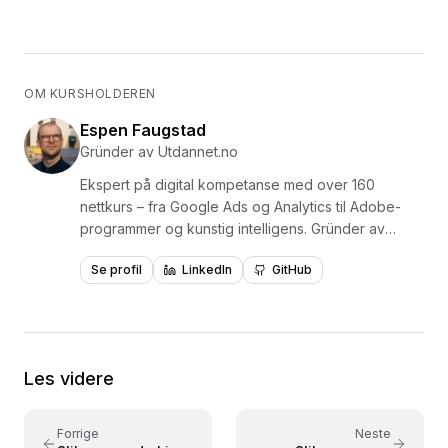
OM KURSHOLDEREN
Espen Faugstad
Gründer av Utdannet.no
Ekspert på digital kompetanse med over 160
nettkurs – fra Google Ads og Analytics til Adobe-
programmer og kunstig intelligens. Gründer av
Utdannet.no og en av Norges mest erfarne
Se profil
LinkedIn
GitHub
formidlere av digital læring, med over 1,5 millioner
videoavspillinger. Har levert kurs og opplæring for
virksomheter som NKI, NITO, NHO, NAV, Polaris
Media og Adresseavisen. Forfatter av læreboken
«Lær Photoshop i en fei» utgitt på Fagbokforlaget i
Les videre
2015. Kursene er bygget på praktisk læring med
konkrete eksempler – tilpasset både nybegynnere
og viderekomne.
Forrige
Neste