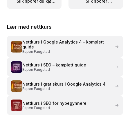
Slik sporer du kjøp
Slik sporer du
med purchase-
produktvisninger
hendelsen i Google
med view_item i
Analytics
Google Analytics
Lær med nettkurs
Nettkurs i
Google Analytics 4 – komplett
guide
Espen Faugstad
Nettkurs i
SEO – komplett guide
Espen Faugstad
Nettkurs i
gratiskurs i Google Analytics 4
Espen Faugstad
Nettkurs i
SEO for nybegynnere
Espen Faugstad