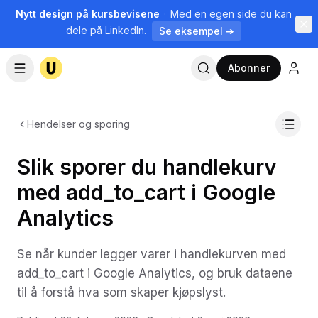
Nytt design på kursbevisene
·
Med en egen side du kan
dele på LinkedIn.
Se eksempel ➔
Abonner
Hendelser og sporing
Slik sporer du handlekurv
med add_to_cart i Google
Analytics
Se når kunder legger varer i handlekurven med
add_to_cart i Google Analytics, og bruk dataene
til å forstå hva som skaper kjøpslyst.