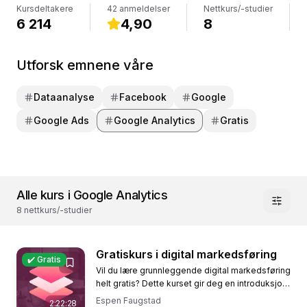
Kursdeltakere
42 anmeldelser
Nettkurs/-studier
6 214
4,90
8
Utforsk emnene våre
Dataanalyse
Facebook
Google
Google Ads
Google Analytics
Gratis
Alle kurs i Google Analytics
8 nettkurs/-studier
Gratiskurs i digital markedsføring
✔️ Gratis
Vil du lære grunnleggende digital markedsføring
helt gratis? Dette kurset gir deg en introduksjon
til tre av de mest effektive verktøyene for å
Espen Faugstad
2:22:28