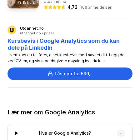
Utdannet.no
15
kurs
dette nettstudiet...
4,72
(
166
anmeldelser)
Utdannet.no
utdannet.no › priser
Kursbevis i Google Analytics som du kan
dele på LinkedIn
Hvert kurs du fullfører, gir et kursbevis med navnet ditt. Legg det
ved CV-en, og vis arbeidsgivere nøyaktig hva du kan.
Lås opp fra 599,-
Lær mer om
Google Analytics
Hva er Google Analytics?