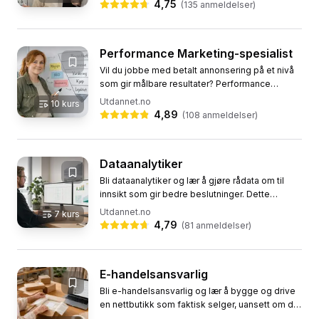
fra...
4,75
(
135
anmeldelser)
Performance Marketing-spesialist
Vil du jobbe med betalt annonsering på et nivå
som gir målbare resultater? Performance
Marketing-spesialist er nettstudiet for deg som
Utdannet.no
10
kurs
vil mestre hele...
4,89
(
108
anmeldelser)
Dataanalytiker
Bli dataanalytiker og lær å gjøre rådata om til
innsikt som gir bedre beslutninger. Dette
nettstudiet tar deg fra å jobbe med tall i
Utdannet.no
7
kurs
regneark til å analysere,...
4,79
(
81
anmeldelser)
E-handelsansvarlig
Bli e-handelsansvarlig og lær å bygge og drive
en nettbutikk som faktisk selger, uansett om du
velger Shopify, WooCommerce eller Magento. I