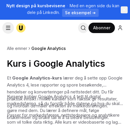
Nytt design på kursbevisene
·
Med en egen side du kan
dele på LinkedIn.
Se eksempel ➔
Abonner
Alle emner
Google Analytics
Kurs i Google Analytics
Et
Google Analytics-kurs
lærer deg å sette opp Google
Analytics 4, lese rapporter og spore besøkende,
hendelser og konverteringer på nettstedet ditt. Du får
Kursene kobler Google Analytics 4 tett til digital
praktisk innsikt i hvilke kanaler som faktisk gir resultater,
markedsføring, så du forstår både datene og hva du skal
og hvordan du måler effekten av markedsføringen.
gjøre med dem. Du lærer å definere mål, følge
Passer for markedsførere, nettstedseiere og analytikere
brukerreiser og bruke tall til å ta bedre beslutninger.
som vil tolke data riktig. Alle kurs er videobaserte og laget
av norske fagfolk.