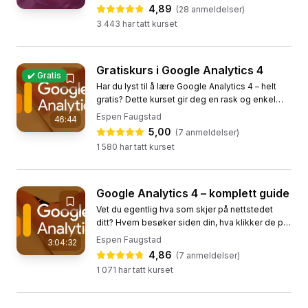
skape vekst og...
4,89
(
28
anmeldelser)
3 443
har tatt kurset
Gratiskurs i Google Analytics 4
✔️ Gratis
Har du lyst til å lære Google Analytics 4 – helt
gratis? Dette kurset gir deg en rask og enkel
innføring i hvordan du kommer i gang med
Espen Faugstad
46:44
verdens mest populære...
5,00
(
7
anmeldelser)
1 580
har tatt kurset
Google Analytics 4 – komplett guide
Vet du egentlig hva som skjer på nettstedet
ditt? Hvem besøker siden din, hva klikker de på,
og hvorfor forlater de deg før de konverterer?
Espen Faugstad
3:04:32
Hvis du ikke vet...
4,86
(
7
anmeldelser)
1 071
har tatt kurset