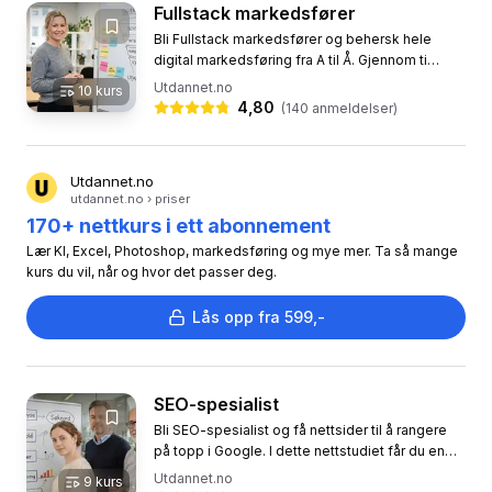
Fullstack markedsfører
Bli Fullstack markedsfører og behersk hele
digital markedsføring fra A til Å. Gjennom ti
praktiske nettkurs får du komplett opplæring i
Utdannet.no
10
kurs
det som faktisk driver...
4,80
(
140
anmeldelser)
Utdannet.no
utdannet.no › priser
170+ nettkurs i ett abonnement
Lær KI, Excel, Photoshop, markedsføring og mye mer. Ta så mange
kurs du vil, når og hvor det passer deg.
Lås opp fra 599,-
SEO-spesialist
Bli SEO-spesialist og få nettsider til å rangere
på topp i Google. I dette nettstudiet får du en
komplett utdanning i søkemotoroptimalisering,
Utdannet.no
9
kurs