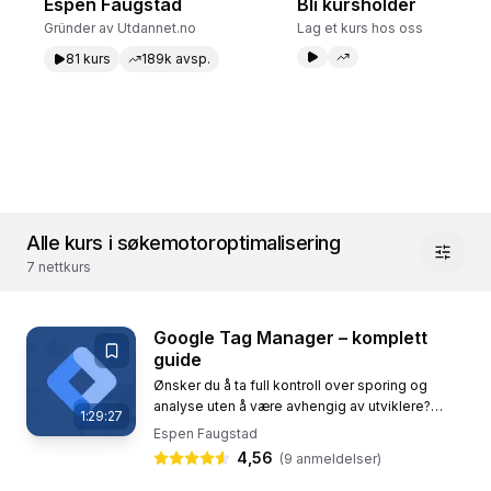
Espen Faugstad
Bli kursholder
Gründer av Utdannet.no
Lag et kurs hos oss
81
kurs
189k
avsp.
Alle kurs i søkemotoroptimalisering
7
nettkurs
Google Tag Manager – komplett
guide
Ønsker du å ta full kontroll over sporing og
analyse uten å være avhengig av utviklere?
1:29:27
Google Tag Manager (GTM) gjør det enklere
Espen Faugstad
enn noen gang å administrere...
4,56
(
9
anmeldelser)