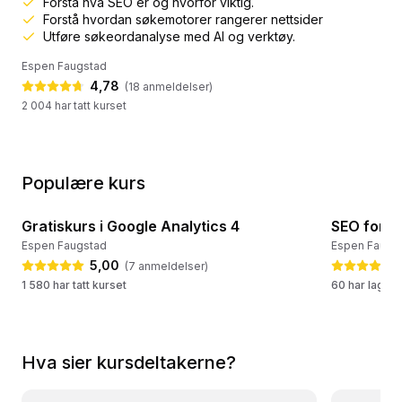
Forstå hva SEO er og hvorfor viktig.
teknikkene som lar deg rangere høyere, tiltrekke mer
Forstå hvordan søkemotorer rangerer nettsider
trafikk, og gjøre nettstedet ditt til en magnet for
Utføre søkeordanalyse med AI og verktøy.
søkemotorer. Du vil lære hvordan SEO fungerer i praksis, og
Espen Faugstad
hvordan du...
4,78
(
18
anmeldelser)
2 004 har tatt kurset
Populære kurs
46:44
Gratiskurs i Google Analytics 4
SEO for 
💛 Populært kurs
🔥 Ofte la
Espen Faugstad
Espen Faugs
5,00
(
7
anmeldelser
)
1 580 har tatt kurset
60 har lagret
Hva sier kursdeltakerne?