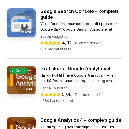
Google Search Console – komplett
guide
Vil du forstå hvordan nettstedet ditt presterer i
Google Søk? Google Search Console er et
1:02:41
gratis verktøy fra Google som gir deg innsikt i
Espen Faugstad
hvordan siden din...
4,92
(
13
anmeldelser)
584
har tatt kurset
Gratiskurs i Google Analytics 4
✔️ Gratis
Har du lyst til å lære Google Analytics 4 – helt
gratis? Dette kurset gir deg en rask og enkel
innføring i hvordan du kommer i gang med
Espen Faugstad
46:44
verdens mest populære...
5,00
(
7
anmeldelser)
1 580
har tatt kurset
Google Analytics 4 – komplett guide
Vet du egentlig hva som skjer på nettstedet