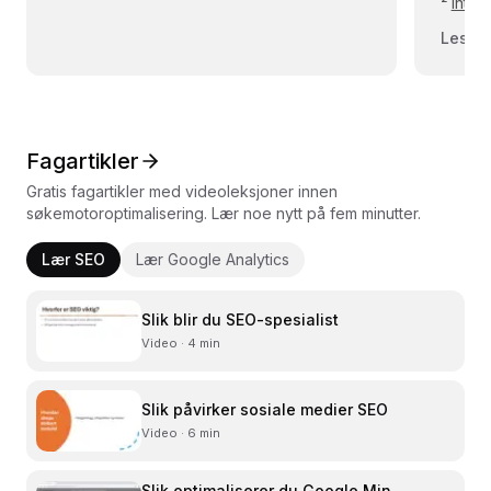
²
Inten
Les m
Fagartikler
Gratis fagartikler med videoleksjoner innen
søkemotoroptimalisering. Lær noe nytt på fem minutter.
Lær SEO
Lær Google Analytics
Slik blir du SEO-spesialist
Video · 4 min
Slik påvirker sosiale medier SEO
Video · 6 min
Slik optimaliserer du Google Min