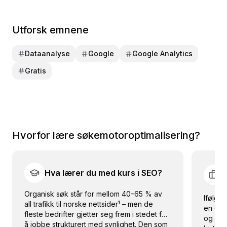
Utforsk emnene
Dataanalyse
Google
Google Analytics
Gratis
Hvorfor lære
søkemotoroptimalisering
?
Hva lærer du med kurs i SEO?
Organisk søk står for mellom 40–65 % av
Ifølge 
all trafikk til norske nettsider¹ – men de
en digi
fleste bedrifter gjetter seg frem i stedet for
og SEO
å jobbe strukturert med synlighet. Den som