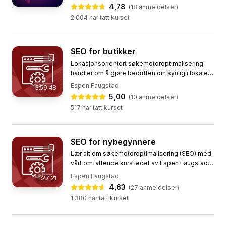
kurset gir deg svarene og...
4,78
(
18
anmeldelser)
2 004
har tatt kurset
SEO for butikker
Lokasjonsorientert søkemotoroptimalisering
handler om å gjøre bedriften din synlig i lokale
søk. Dette kurset vil hjelpe deg å forstå hvordan
Espen Faugstad
3:59:48
du kan øke lokal...
5,00
(
10
anmeldelser)
517
har tatt kurset
SEO for nybegynnere
Lær alt om søkemotoroptimalisering (SEO) med
vårt omfattende kurs ledet av Espen Faugstad.
Kurset dekker alle aspekter av SEO, fra
Espen Faugstad
1:27:21
grunnleggende teknikker til...
4,63
(
27
anmeldelser)
1 380
har tatt kurset