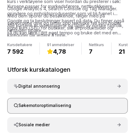
kurs i verktøyene som viser hvordan du presterer i søk:
Kursene passer for markedsførere, nettbutikkeiere,
Google Analytics 4, Search Console og Tag Manager.
gründere og innholdsprodusenter som vil bli funnet i
Med dem sporer du besøkende, følger med på
Google og ta beslutninger basert på data. Du finner også
søkeordene dine og retter opp tekniske feil som holder
Alle kursene er videobaserte og laget av norske fagfolk,
egne kurs i SEO for butikker, slik at produktsider og
nettsiden tilbake.
så du kan lære i ditt eget tempo og bruke det med en
kategorier blir lettere å finne.
gang på din egen nettside eller butikk.
Kursdeltakere
91 anmeldelser
Nettkurs
Kurstime
7 592
4,78
7
21
Utforsk kurskatalogen
Digital annonsering
Søkemotoroptimalisering
Sosiale medier