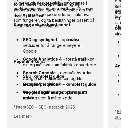
betydel
Kursene gir deg praktisk kompetanse i
forstår søkemotoroptimalisering og
SEO-ko
seniorr
verktøyene som driver resultater. Du lærer
webanalyse kan gjøre en nettside om fra
Arbeids
etters
å finne de riktige søkeordene, måle hva
usynlig til lønnsom.
konkret
og mar
som fungerer, og ta beslutninger basert på
ranger
Kursene dekker blant annet:
data – ikke magefølelse.
Aktuell
dette t
virkelig
SEO og synlighet
– optimaliser
S
nettsider for å rangere høyere i
sø
Google
W
Google Analytics 4
– forstå trafikken
Populære kurs:
f
din og mål hva som faktisk konverterer
Anbefa
ko
Search Console
– overvåk hvordan
D
SEO: komplett guide
Google ser nettsiden din og fiks
SE
G
tekniske problemer
Google Analytics 4 – komplett guide
he
g
Tag Manager
Google Tag Manager – komplett
– sett opp avansert
Fr
S
sporing uten å måtte kode
guide
be
¹
IntentSEO – SEO-statistikk 2025
¹
FINN 
Les mer
2025