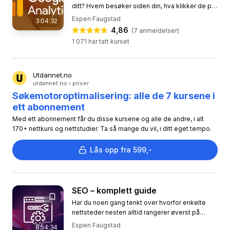
ditt? Hvem besøker siden din, hva klikker de på,
og hvorfor forlater de deg før de konverterer?
Espen Faugstad
3:04:32
Hvis du ikke vet...
4,86
(
7
anmeldelser)
1 071
har tatt kurset
Utdannet.no
utdannet.no › priser
Søkemotoroptimalisering: alle de 7 kursene i
ett abonnement
Med ett abonnement får du disse kursene og alle de andre, i alt
170+ nettkurs og nettstudier. Ta så mange du vil, i ditt eget tempo.
Lås opp fra 599,-
SEO – komplett guide
Har du noen gang tenkt over hvorfor enkelte
nettsteder nesten alltid rangerer øverst på
Google? Hva vet de som du ikke vet? Dette
Espen Faugstad
8:54:34