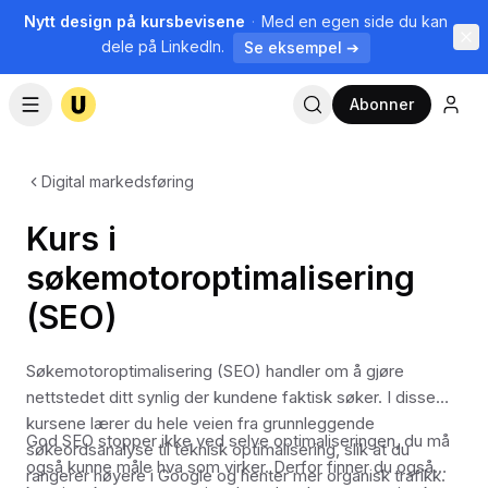
Nytt design på kursbevisene
·
Med en egen side du kan
dele på LinkedIn.
Se eksempel ➔
Abonner
Digital markedsføring
Kurs i
søkemotoroptimalisering
(SEO)
Søkemotoroptimalisering (SEO) handler om å gjøre
nettstedet ditt synlig der kundene faktisk søker. I disse
kursene lærer du hele veien fra grunnleggende
God SEO stopper ikke ved selve optimaliseringen, du må
søkeordsanalyse til teknisk optimalisering, slik at du
også kunne måle hva som virker. Derfor finner du også
rangerer høyere i Google og henter mer organisk trafikk.