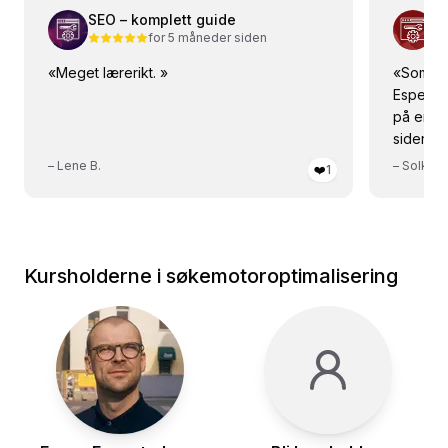
SEO – komplett guide
SE
for 5 måneder siden
«
Meget lærerikt.
»
«
Som van
Espen! 
på en de
sidene er
vanskeli
–
Lene B.
–
Solkont
❤️
1
kunne n
Kursholderne i søkemotoroptimalisering