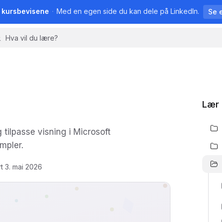
å kursbevisene
·
Med en egen side du kan dele på LinkedIn.
Se 
Lær 
tilpasse visning i Microsoft
mpler.
rt
3. mai 2026