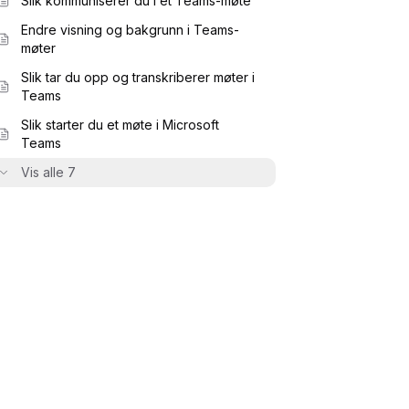
Slik kommuniserer du i et Teams-møte
Endre visning og bakgrunn i Teams-
møter
Slik tar du opp og transkriberer møter i
Teams
Slik starter du et møte i Microsoft
Teams
Vis alle 7