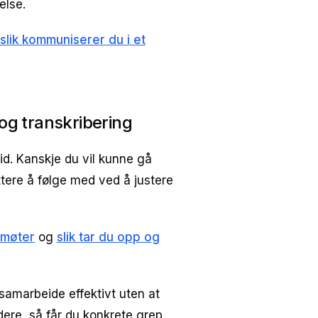
else.
slik kommuniserer du i et
og transkribering
d. Kanskje du vil kunne gå
ettere å følge med ved å justere
-møter
og
slik tar du opp og
samarbeide effektivt uten at
dere, så får du konkrete grep