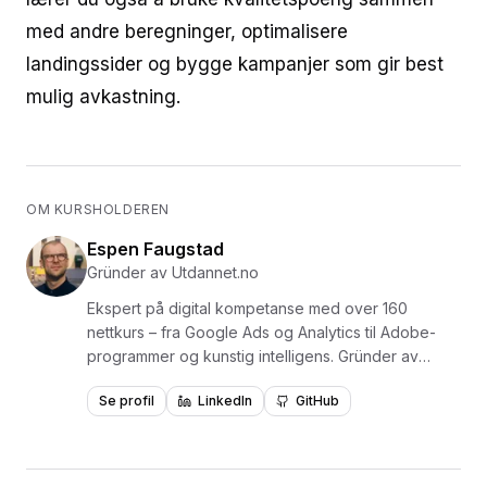
med andre beregninger, optimalisere
landingssider og bygge kampanjer som gir best
mulig avkastning.
OM KURSHOLDEREN
Espen Faugstad
Gründer av Utdannet.no
Ekspert på digital kompetanse med over 160
nettkurs – fra Google Ads og Analytics til Adobe-
programmer og kunstig intelligens. Gründer av
Utdannet.no og en av Norges mest erfarne
Se profil
LinkedIn
GitHub
formidlere av digital læring, med over 1,5 millioner
videoavspillinger. Har levert kurs og opplæring for
virksomheter som NKI, NITO, NHO, NAV, Polaris
Media og Adresseavisen. Forfatter av læreboken