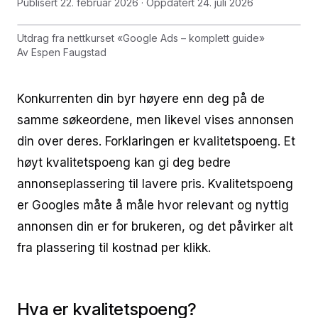
Publisert
22. februar 2026
· Oppdatert
24. juli 2026
Utdrag fra nettkurset
«
Google Ads – komplett guide
»
Av
Espen Faugstad
Konkurrenten din byr høyere enn deg på de
samme søkeordene, men likevel vises annonsen
din over deres. Forklaringen er kvalitetspoeng. Et
høyt kvalitetspoeng kan gi deg bedre
annonseplassering til lavere pris. Kvalitetspoeng
er Googles måte å måle hvor relevant og nyttig
annonsen din er for brukeren, og det påvirker alt
fra plassering til kostnad per klikk.
Hva er kvalitetspoeng?