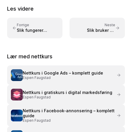
«Lær Photoshop i en fei» utgitt på Fagbokforlaget i
Les videre
2015. Kursene er bygget på praktisk læring med
konkrete eksempler – tilpasset både nybegynnere
og viderekomne.
Forrige
Neste
Slik fungerer
Slik bruker du
annonseauksjonen
Google
i Google Ads
Søkeordplanlegger
for Google Ads
Lær med nettkurs
Nettkurs i
Google Ads – komplett guide
Espen Faugstad
Nettkurs i
gratiskurs i digital markedsføring
Espen Faugstad
Nettkurs i
Facebook-annonsering – komplett
guide
Espen Faugstad