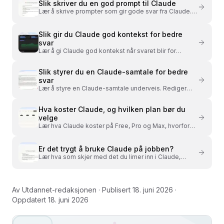
Slik skriver du en god prompt til Claude
Lær å skrive prompter som gir gode svar fra Claude.
Unngå ledende spørsmål, bruk RAKF-rammeverket
og gi eksempler som viser hva du vil ha.
Slik gir du Claude god kontekst for bedre
svar
Lær å gi Claude god kontekst når svaret blir for
generisk. Diagnostiser hva som mangler, og se
hvordan ekte eksempler og tall løfter resultatet.
Slik styrer du en Claude-samtale for bedre
svar
Lær å styre en Claude-samtale underveis. Rediger
egne prompts, fjern sidespor og start på nytt når
konteksten blir for rotete til gode svar.
Hva koster Claude, og hvilken plan bør du
velge
Lær hva Claude koster på Free, Pro og Max, hvorfor
Opus tømmer kvoten din, og hvilken plan som passer
deg. Sjekk også personvern og API-priser.
Er det trygt å bruke Claude på jobben?
Lær hva som skjer med det du limer inn i Claude,
hvordan du slår av trening på dialogene dine, og når
du bør bruke Inkognito for å jobbe tryggere.
Av
Utdannet-redaksjonen
· Publisert
18. juni 2026
·
Oppdatert
18. juni 2026