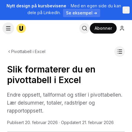
Nytt design på kursbevisene
·
Med en egen side du kan
dele på LinkedIn.
Se eksempel ➔
Abonner
Pivottabell i Excel
Slik formaterer du en
pivottabell i Excel
Endre oppsett, tallformat og stiler i pivottabellen.
Lær delsummer, totaler, radstriper og
rapportoppsett.
Publisert
20. februar 2026
· Oppdatert
21. februar 2026