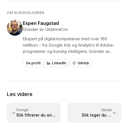
OM KURSHOLDEREN
Espen Faugstad
Gründer av Utdannet.no
Ekspert på digital kompetanse med over 160
nettkurs – fra Google Ads og Analytics til Adobe-
programmer og kunstig intelligens. Gründer av
Utdannet.no og en av Norges mest erfarne
Se profil
LinkedIn
GitHub
formidlere av digital læring, med over 1,5 millioner
videoavspillinger. Har levert kurs og opplæring for
virksomheter som NKI, NITO, NHO, NAV, Polaris
Media og Adresseavisen. Forfatter av læreboken
«Lær Photoshop i en fei» utgitt på Fagbokforlaget i
Les videre
2015. Kursene er bygget på praktisk læring med
konkrete eksempler – tilpasset både nybegynnere
og viderekomne.
Forrige
Neste
Slik filtrerer du en
Slik lager du et
pivottabell i Excel
pivotdiagram fra en
pivottabell i Excel