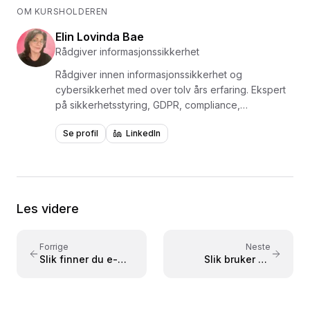
OM KURSHOLDEREN
Elin Lovinda Bae
Rådgiver informasjonssikkerhet
Rådgiver innen informasjonssikkerhet og
cybersikkerhet med over tolv års erfaring. Ekspert
på sikkerhetsstyring, GDPR, compliance,
risikovurdering og avviksstyring, med bakgrunn
Se profil
LinkedIn
som prosjektleder og konsulent. Har erfaring med å
utvikle kompetanseprogrammer og håndtere IKT-
systemer for sikkerhetsstyring. Underviser i
Microsoft- og Google-verktøy med fokus på
effektiv og sikker bruk i arbeidshverdagen.
Les videre
Forrige
Neste
Slik finner du e-
Slik bruker du
post raskt i Outlook
Fokusert innboks i
Outlook