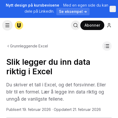
Nytt design på kursbevisene
·
Med en egen side du kan
dele på LinkedIn.
Se eksempel ➔
Abonner
Grunnleggende Excel
Slik legger du inn data
riktig i Excel
Du skriver et tall i Excel, og det forsvinner. Eller
blir til en formel. Lær å legge inn data riktig og
unngå de vanligste feilene.
Publisert
19. februar 2026
· Oppdatert
21. februar 2026