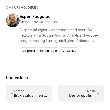
OM KURSHOLDEREN
Espen Faugstad
Gründer av Utdannet.no
Ekspert på digital kompetanse med over 160
nettkurs – fra Google Ads og Analytics til Adobe-
programmer og kunstig intelligens. Gründer av
Utdannet.no og en av Norges mest erfarne
Se profil
LinkedIn
GitHub
formidlere av digital læring, med over 1,5 millioner
videoavspillinger. Har levert kurs og opplæring for
virksomheter som NKI, NITO, NHO, NAV, Polaris
Media og Adresseavisen. Forfatter av læreboken
«Lær Photoshop i en fei» utgitt på Fagbokforlaget i
Les videre
2015. Kursene er bygget på praktisk læring med
konkrete eksempler – tilpasset både nybegynnere
og viderekomne.
Forrige
Neste
Bruk statuslinjen i
Derfor oppfører
Excel som en skjult
datoer seg rart i
kalkulator
Excel