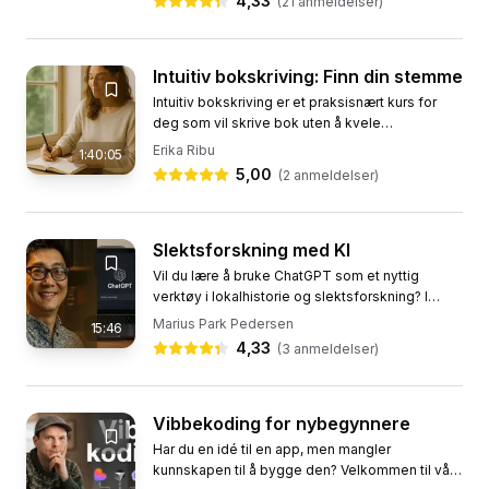
4,33
(
21
anmeldelser)
Intuitiv bokskriving: Finn din stemme
Intuitiv bokskriving er et praksisnært kurs for
deg som vil skrive bok uten å kvele
skapergleden med rigid planlegging. Du lærer å
Erika Ribu
1:40:05
bruke intuisjon og...
5,00
(
2
anmeldelser)
Slektsforskning med KI
Vil du lære å bruke ChatGPT som et nyttig
verktøy i lokalhistorie og slektsforskning? I
dette kurset får du en praktisk innføring i
Marius Park Pedersen
15:46
hvordan du kan stille gode...
4,33
(
3
anmeldelser)
Vibbekoding for nybegynnere
Har du en idé til en app, men mangler
kunnskapen til å bygge den? Velkommen til vårt