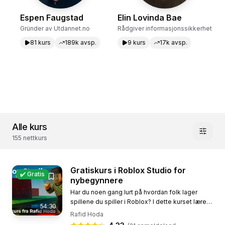
Espen Faugstad
Elin Lovinda Bae
Gründer av Utdannet.no
Rådgiver informasjonssikkerhet
81
kurs
189k
avsp.
9
kurs
17k
avsp.
Alle kurs
155
nettkurs
Gratiskurs i Roblox Studio for
✔️ Gratis
nybegynnere
Har du noen gang lurt på hvordan folk lager
spillene du spiller i Roblox? I dette kurset lærer
54:30
du å lage ditt eget Roblox-spill – helt fra bunnen
Rafid Hoda
av.Sammen med...