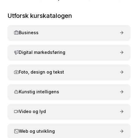
på PC, nettbrett og mobil. Utforsk, lær og voks – én
kompetansebygging.
leksjon av gangen.
Utforsk kurskatalogen
Business
Digital markedsføring
Foto, design og tekst
Kunstig intelligens
Video og lyd
Web og utvikling