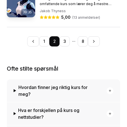
omfattende kurs som lærer deg å mestre
kunsten å skape unike, profesjonelle bilder kun
Jakob Thyness
39:35
ved hjelp av tekst og...
5,00
(
13
anmeldelser)
···
1
2
3
8
Ofte stilte spørsmål
Hvordan finner jeg riktig kurs for
meg?
Hva er forskjellen på kurs og
nettstudier?