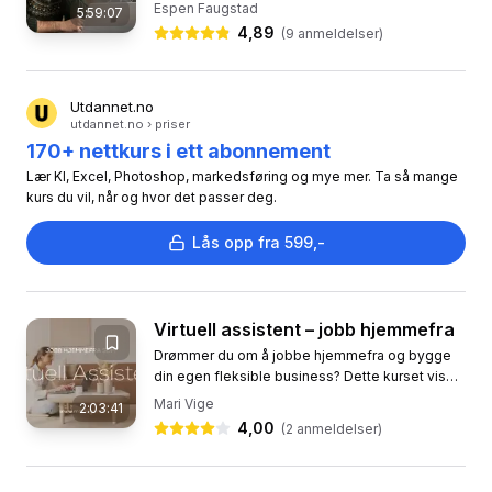
kurs i vibbekoding, kurset som river ned muren
Espen Faugstad
5:59:07
mellom idé og virkelighet....
4,89
(
9
anmeldelser)
Utdannet.no
utdannet.no › priser
170+ nettkurs i ett abonnement
Lær KI, Excel, Photoshop, markedsføring og mye mer. Ta så mange
kurs du vil, når og hvor det passer deg.
Lås opp fra 599,-
Virtuell assistent – jobb hjemmefra
Drømmer du om å jobbe hjemmefra og bygge
din egen fleksible business? Dette kurset viser
deg hvordan du kan starte som virtuell assistent
Mari Vige
2:03:41
– en bransje i sterk...
4,00
(
2
anmeldelser)