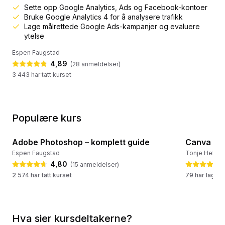
Sette opp Google Analytics, Ads og Facebook-kontoer
annonsering. Gjennom praktiske eksempler og trinn-for-trinn
Bruke Google Analytics 4 for å analysere trafikk
veiledning lærer du hvordan du analyserer data, lager
Lage målrettede Google Ads-kampanjer og evaluere
målrettede annonser og optimaliserer kampanjer – uten
ytelse
kostnad.I...
Espen Faugstad
4,89
(
28
anmeldelser)
3 443 har tatt kurset
Populære kurs
8:57:48
Adobe Photoshop – komplett guide
Canva – go
💛 Populært kurs
🔥 Ofte la
Espen Faugstad
Tonje Hellev
4,80
(
15
anmeldelser
)
2 574 har tatt kurset
79 har lagret
Hva sier kursdeltakerne?