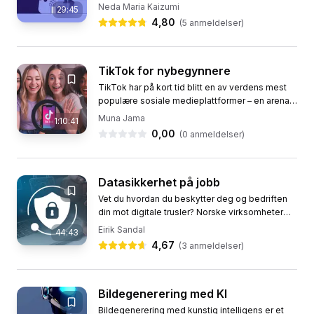
innføring i cybersikkerhet – enten du er student,
Neda Maria Kaizumi
29:45
ansatt eller bare...
4,80
(
5
anmeldelser)
TikTok for nybegynnere
TikTok har på kort tid blitt en av verdens mest
populære sosiale medieplattformer – en arena
hvor både enkeltpersoner og bedrifter kan nå ut
Muna Jama
1:10:41
til et bredt...
0,00
(
0
anmeldelser)
Datasikkerhet på jobb
Vet du hvordan du beskytter deg og bedriften
din mot digitale trusler? Norske virksomheter
angripes hver dag, og de aller fleste
Eirik Sandal
44:43
dataangrep starter med en...
4,67
(
3
anmeldelser)
Bildegenerering med KI
Bildegenerering med kunstig intelligens er et