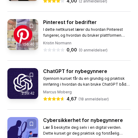
4,00
(
2
anmeldelser)
Pinterest for bedrifter
I dette nettkurset lærer du hvordan Pinterest
fungerer, og hvordan du bruker plattformen
strategisk for å tiltrekke kunder, bygge
Kristin Normann
1:56:40
merkevare og drive trafikk...
0,00
(
0
anmeldelser)
ChatGPT for nybegynnere
Gjennom kurset får du en grundig og praktisk
innføring i hvordan du kan bruke ChatGPT både
profesjonelt og privat. Vi starter med en
Marcus Moberg
2:39:42
introduksjon til hva...
4,67
(
18
anmeldelser)
Cybersikkerhet for nybegynnere
Lær å beskytte deg selv i en digital verden.
Dette kurset gir deg praktisk og forståelig