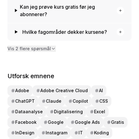
Kan jeg prøve kurs gratis før jeg
abonnerer?
Hvilke fagområder dekker kursene?
Vis 2 flere spørsmål
Utforsk emnene
Adobe
Adobe Creative Cloud
AI
ChatGPT
Claude
Copilot
CSS
Dataanalyse
Digitalisering
Excel
Facebook
Google
Google Ads
Gratis
InDesign
Instagram
IT
Koding