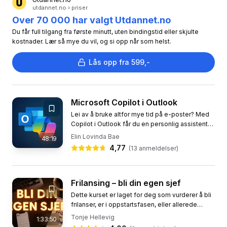
utdannet.no › priser
Over 70 000 har valgt Utdannet.no
Du får full tilgang fra første minutt, uten bindingstid eller skjulte
kostnader. Lær så mye du vil, og si opp når som helst.
Lås opp fra 599,-
Microsoft Copilot i Outlook
Lei av å bruke altfor mye tid på e-poster? Med
Copilot i Outlook får du en personlig assistent
som hjelper deg å skrive raskere, kommunisere
Elin Lovinda Bae
48:19
tydeligere og...
4,77
(
13
anmeldelser)
Frilansing – bli din egen sjef
Dette kurset er laget for deg som vurderer å bli
frilanser, er i oppstartsfasen, eller allerede
jobber som frilanser, men ønsker å styrke
Tonje Hellevig
1:33:50
kompetansen og...