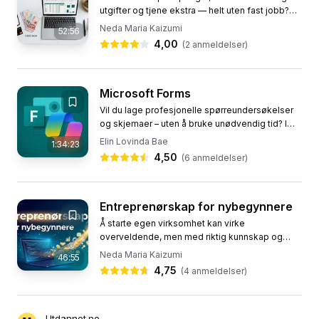
utgifter og tjene ekstra — helt uten fast jobb?
Dette kurset gir deg konkrete metoder og
Neda Maria Kaizumi
52:56
digitale verktøy for å...
4,00
(
2
anmeldelser)
Microsoft Forms
Vil du lage profesjonelle spørreundersøkelser
og skjemaer – uten å bruke unødvendig tid? I
dette kurset lærer du hvordan du kan lage
Elin Lovinda Bae
1:34:23
brukervennlige og ryddige...
4,50
(
6
anmeldelser)
Entreprenørskap for nybegynnere
Å starte egen virksomhet kan virke
overveldende, men med riktig kunnskap og
veiledning blir veien langt enklere. I dette
Neda Maria Kaizumi
46:55
grunnkurset i entreprenørskap tar Neda...
4,75
(
4
anmeldelser)
Utdannet.no