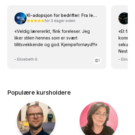
KI-adopsjon for bedrifter: Fra ledelse til ansatte
Ge
for 3 dager siden
«
Veldig lærererikt, flink foreleser. Jeg
«
Et fant
liker stilen hennes som er svært
komme i
tillitsvekkende og god. Kjempefornøyd!!!
»
sekund. 
Nesten l
–
Elisebeth G.
–
Elisebe
👏
1
Populære kursholdere