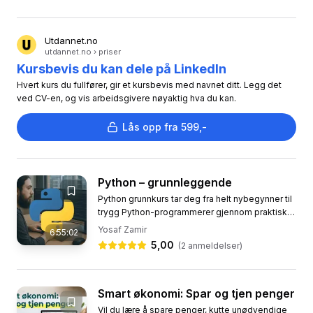
Utdannet.no
utdannet.no › priser
Kursbevis du kan dele på LinkedIn
Hvert kurs du fullfører, gir et kursbevis med navnet ditt. Legg det
ved CV-en, og vis arbeidsgivere nøyaktig hva du kan.
Lås opp fra 599,-
Python – grunnleggende
Python grunnkurs tar deg fra helt nybegynner til
trygg Python-programmerer gjennom praktiske
eksempler og trinnvis veiledning. Du lærer
Yosaf Zamir
6:55:02
hvordan du setter opp...
5,00
(
2
anmeldelser)
Smart økonomi: Spar og tjen penger
Vil du lære å spare penger, kutte unødvendige