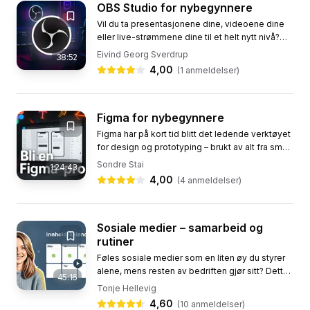
OBS Studio for nybegynnere
Vil du ta presentasjonene dine, videoene dine
eller live-strømmene dine til et helt nytt nivå?
OBS Studio er det profesjonelle verktøyet som
Eivind Georg Sverdrup
38:52
gir deg full...
4,00
(
1
anmeldelser)
Figma for nybegynnere
Figma har på kort tid blitt det ledende verktøyet
for design og prototyping – brukt av alt fra små
designstudioer til verdens største
Sondre Stai
1:24:43
teknologiselskaper. I...
4,00
(
4
anmeldelser)
Sosiale medier – samarbeid og
rutiner
Føles sosiale medier som en liten øy du styrer
alene, mens resten av bedriften gjør sitt? Dette
45:16
kurset viser hvordan du får med kolleger,
Tonje Hellevig
bygger en...
4,60
(
10
anmeldelser)