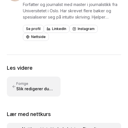
Forfatter og journalist med master i journalistikk fra
Universitetet i Oslo. Har skrevet flere bøker og
spesialiserer seg på intuitiv skriving. Hjelper
mennesker å finne sin autentiske stemme og
Se profil
LinkedIn
Instagram
uttrykke seg med klarhet og frihet. Kursene gir
verktøy for å skrive med flyt og selvtillit.
Nettside
Les videre
Forrige
Slik redigerer du
boka di uten å
miste flyten
Lær med nettkurs