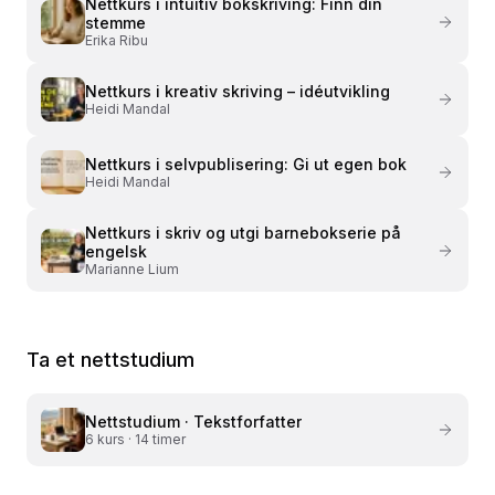
Nettkurs i
intuitiv bokskriving: Finn din
stemme
Erika Ribu
Nettkurs i
kreativ skriving – idéutvikling
Heidi Mandal
Nettkurs i
selvpublisering: Gi ut egen bok
Heidi Mandal
Nettkurs i
skriv og utgi barnebokserie på
engelsk
Marianne Lium
Ta et nettstudium
Nettstudium ·
Tekstforfatter
6
kurs ·
14 timer