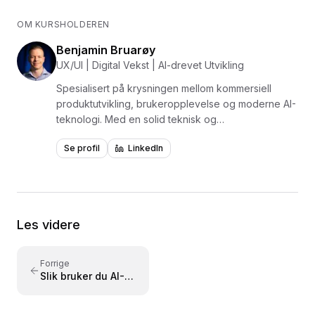
OM KURSHOLDEREN
Benjamin Bruarøy
UX/UI | Digital Vekst | AI-drevet Utvikling
Spesialisert på krysningen mellom kommersiell
produktutvikling, brukeropplevelse og moderne AI-
teknologi. Med en solid teknisk og
markedsføringsfaglig tyngde, kombinerer jeg
Se profil
LinkedIn
design og kode for å skape målbare resultater.
Les videre
Forrige
Slik bruker du AI-
agenter i
markedsføring og