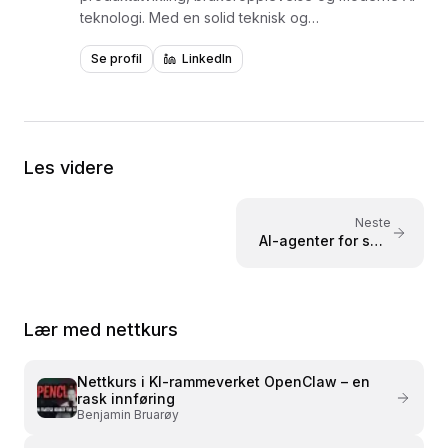
teknologi. Med en solid teknisk og
markedsføringsfaglig tyngde, kombinerer jeg
Se profil
LinkedIn
design og kode for å skape målbare resultater.
Les videre
Neste
AI-agenter for små
bedrifter: 3
konkrete
eksempler
Lær med nettkurs
Nettkurs i
KI-rammeverket OpenClaw – en
rask innføring
Benjamin Bruarøy