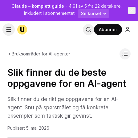
Claude – komplett guide
·
4,91 av 5 fra 22 deltakere.
Inkludert i abonnementet.
Se kurset ➔
Abonner
Bruksområder for AI-agenter
Slik finner du de beste
oppgavene for en AI-agent
Slik finner du de riktige oppgavene for en AI-
agent. Snu på spørsmålet og få konkrete
eksempler som faktisk gir gevinst.
Publisert
5. mai 2026