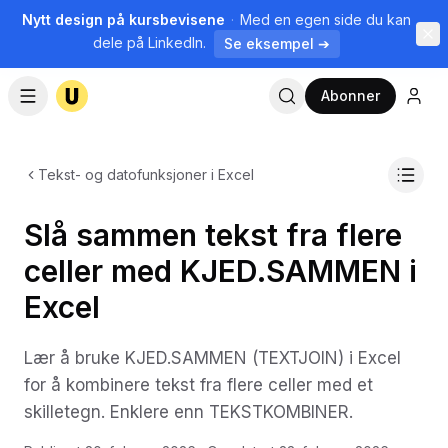
Nytt design på kursbevisene
·
Med en egen side du kan
dele på LinkedIn.
Se eksempel ➔
Abonner
Tekst- og datofunksjoner i Excel
Slå sammen tekst fra flere
celler med KJED.SAMMEN i
Excel
Lær å bruke KJED.SAMMEN (TEXTJOIN) i Excel
for å kombinere tekst fra flere celler med et
skilletegn. Enklere enn TEKSTKOMBINER.