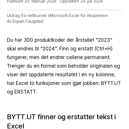
Publisert
20. februar 2026
· Oppdatert
24. juli 2026
Utdrag fra nettkurset
«
Microsoft Excel for eksperter
»
Av
Espen Faugstad
Du har 300 produktkoder der årstallet "2023"
skal endres til "2024". Finn og erstatt (Ctrl+H)
fungerer, men det endrer cellene permanent.
Trenger du en formel som beholder originalen og
viser det oppdaterte resultatet i en ny kolonne,
har Excel to funksjoner som gjør jobben: BYTT.UT
og ERSTATT.
BYTT.UT finner og erstatter tekst i
Excel