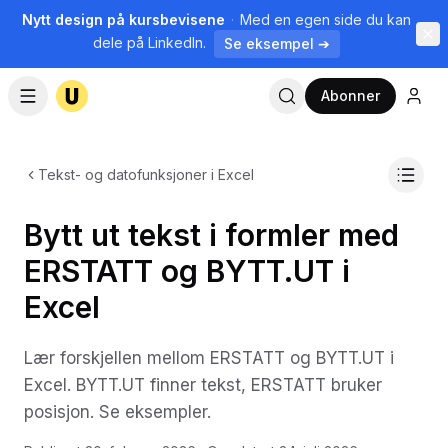
Nytt design på kursbevisene
·
Med en egen side du kan
dele på LinkedIn.
Se eksempel ➔
Abonner
Tekst- og datofunksjoner i Excel
Bytt ut tekst i formler med
ERSTATT og BYTT.UT i
Excel
Lær forskjellen mellom ERSTATT og BYTT.UT i
Excel. BYTT.UT finner tekst, ERSTATT bruker
posisjon. Se eksempler.