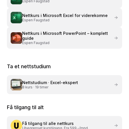
Espen Faugstad
Nettkurs i
Microsoft Excel for viderekomne
Espen Faugstad
Nettkurs i
Microsoft PowerPoint – komplett
guide
Espen Faugstad
Ta et nettstudium
Nettstudium ·
Excel-ekspert
8
kurs ·
19 timer
Få tilgang til alt
Få tilgang til alle nettkurs
Ubegrenset kurstilgang. Fra 599,-/mnd.