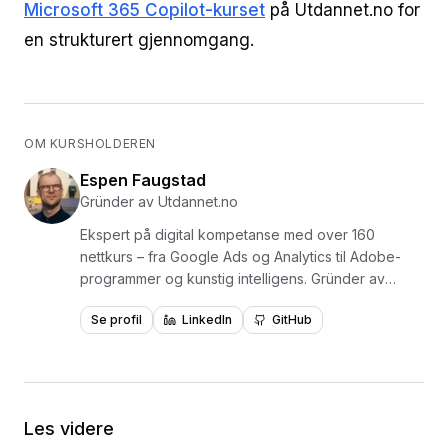
Microsoft 365 Copilot-kurset
på Utdannet.no for
en strukturert gjennomgang.
OM KURSHOLDEREN
Espen Faugstad
Gründer av Utdannet.no
Ekspert på digital kompetanse med over 160
nettkurs – fra Google Ads og Analytics til Adobe-
programmer og kunstig intelligens. Gründer av
Utdannet.no og en av Norges mest erfarne
Se profil
LinkedIn
GitHub
formidlere av digital læring, med over 1,5 millioner
videoavspillinger. Har levert kurs og opplæring for
virksomheter som NKI, NITO, NHO, NAV, Polaris
Media og Adresseavisen. Forfatter av læreboken
«Lær Photoshop i en fei» utgitt på Fagbokforlaget i
Les videre
2015. Kursene er bygget på praktisk læring med