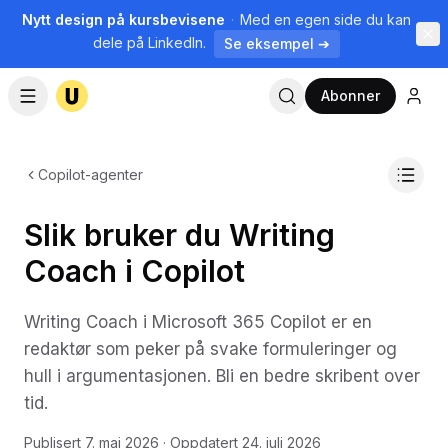
Nytt design på kursbevisene
·
Med en egen side du kan
dele på LinkedIn.
Se eksempel ➔
Abonner
Copilot-agenter
Slik bruker du Writing
Coach i Copilot
Writing Coach i Microsoft 365 Copilot er en
redaktør som peker på svake formuleringer og
hull i argumentasjonen. Bli en bedre skribent over
tid.
Publisert
7. mai 2026
· Oppdatert
24. juli 2026