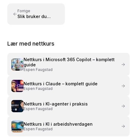
konkrete eksempler – tilpasset både nybegynnere
og viderekomne.
Forrige
Slik bruker du
Talechat i
Microsoft 365
Copilot
Lær med nettkurs
Nettkurs i
Microsoft 365 Copilot – komplett
guide
Espen Faugstad
Nettkurs i
Claude – komplett guide
Espen Faugstad
Nettkurs i
KI-agenter i praksis
Espen Faugstad
Nettkurs i
KI i arbeidshverdagen
Espen Faugstad