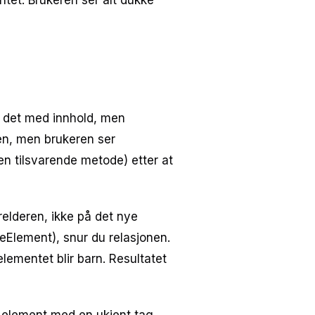
entet. Brukeren ser alt dukke
r det med innhold, men
den, men brukeren ser
 en tilsvarende metode) etter at
elderen, ikke på det nye
eElement), snur du relasjonen.
elementet blir barn. Resultatet