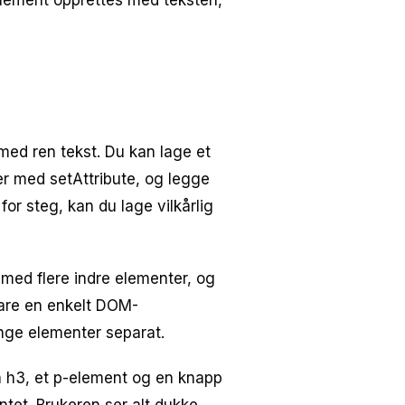
t element opprettes med teksten,
med ren tekst. Du kan lage et
ter med setAttribute, og legge
or steg, kan du lage vilkårlig
t med flere indre elementer, og
 bare en enkelt DOM-
ange elementer separat.
en h3, et p-element og en knapp