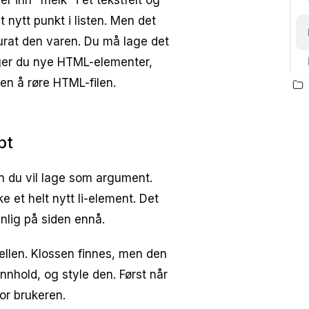
r inn "melk" i et tekstfelt og
 nytt punkt i listen. Men det
kurat den varen. Du må lage det
ger du nye HTML-elementer,
ten å røre HTML-filen.
pt
 du vil lage som argument.
e et helt nytt li-element. Det
ynlig på siden ennå.
llen. Klossen finnes, men den
innhold, og style den. Først når
for brukeren.