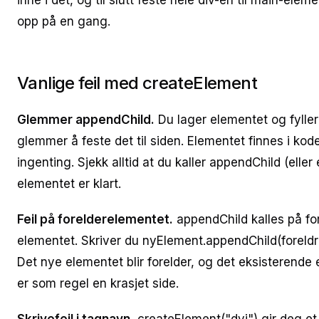
inne i det, og til slutt feste hele div-en til main-elem
opp på en gang.
Vanlige feil med createElement
Glemmer appendChild.
Du lager elementet og fylle
glemmer å feste det til siden. Elementet finnes i ko
ingenting. Sjekk alltid at du kaller appendChild (eller
elementet er klart.
Feil på forelderelementet.
appendChild kalles på for
elementet. Skriver du nyElement.appendChild(foreldr
Det nye elementet blir forelder, og det eksisterende 
er som regel en krasjet side.