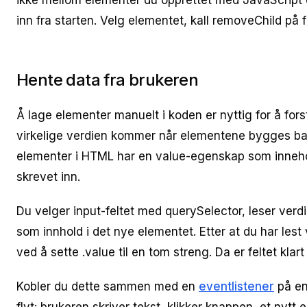
ikke mellom elementer du opprettet med JavaScript
inn fra starten. Velg elementet, kall removeChild på f
Hente data fra brukeren
Å lage elementer manuelt i koden er nyttig for å for
virkelige verdien kommer når elementene bygges bas
elementer i HTML har en value-egenskap som inneho
skrevet inn.
Du velger input-feltet med querySelector, leser verd
som innhold i det nye elementet. Etter at du har lest v
ved å sette .value til en tom streng. Da er feltet klart
Kobler du dette sammen med en
eventlistener
på en