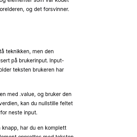
 og elementer som var kodet
orelderen, og det forsvinner.
stå teknikken, men den
ert på brukerinput. Input-
lder teksten brukeren har
ien med .value, og bruker den
erdien, kan du nullstille feltet
 for neste input.
 knapp, har du en komplett