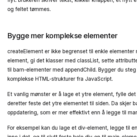
flyt: brukeren skriver tekst, klikker knappen, et nyt
og feltet tømmes.
Bygge mer komplekse elementer
createElement er ikke begrenset til enkle elementer 
element, gi det klasser med classList, sette attribut
til barn-elementer med appendChild. Bygger du steg f
komplekse HTML-strukturer fra JavaScript.
Et vanlig mønster er å lage et ytre element, fylle de
deretter feste det ytre elementet til siden. Da skjer
oppdatering, som er mer effektivt enn å legge til m
For eksempel kan du lage et div-element, legge til 