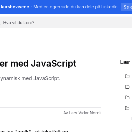
å kursbevisene
·
Med en egen side du kan dele på LinkedIn.
Se 
er med JavaScript
Lær 
 dynamisk med JavaScript.
Av
Lars Vidar Nordli