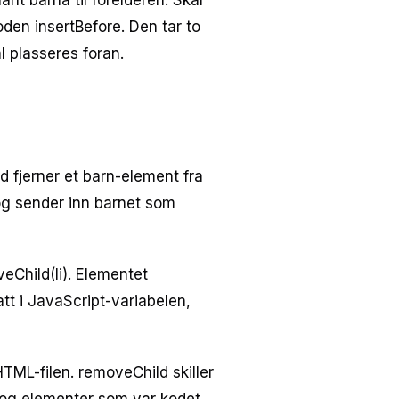
ant barna til forelderen. Skal
oden insertBefore. Den tar to
 plasseres foran.
d fjerner et barn-element fra
og sender inn barnet som
veChild(li). Elementet
att i JavaScript-variabelen,
TML-filen. removeChild skiller