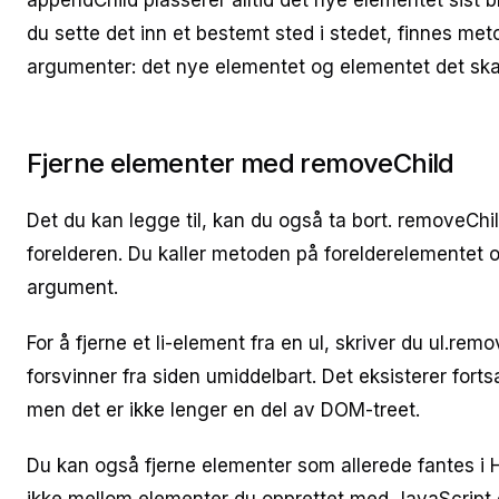
appendChild plasserer alltid det nye elementet sist bl
du sette det inn et bestemt sted i stedet, finnes met
argumenter: det nye elementet og elementet det skal
Fjerne elementer med removeChild
Det du kan legge til, kan du også ta bort. removeChil
forelderen. Du kaller metoden på forelderelementet 
argument.
For å fjerne et li-element fra en ul, skriver du ul.remo
forsvinner fra siden umiddelbart. Det eksisterer forts
men det er ikke lenger en del av DOM-treet.
Du kan også fjerne elementer som allerede fantes i H