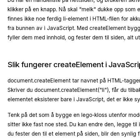
Du har en handleliste på nettsiden, og brukeren skrive
klikker på en knapp. Nå skal "melk" dukke opp som et
finnes ikke noe ferdig li-element i HTML-filen for ak
fra bunnen av i JavaScript. Med createElement byg
fyller dem med innhold, og fester dem til siden, alt u
Slik fungerer createElement i JavaScri
document.createElement tar navnet på HTML-taggen
Skriver du document.createElement("li"), får du tilbak
elementet eksisterer bare i JavaScript, det er ikke s
Tenk på det som å bygge en lego-kloss utenfor mode
sitter ikke fast noe sted. Du kan endre den, legge til 
du fester den til et element på siden, blir den synlig 