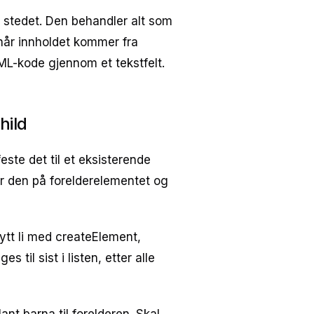
i stedet. Den behandler alt som
 når innholdet kommer fra
TML-kode gjennom et tekstfelt.
hild
este det til et eksisterende
r den på forelderelementet og
nytt li med createElement,
s til sist i listen, etter alle