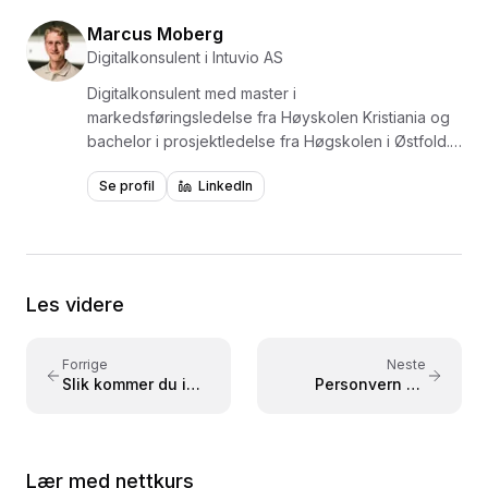
Marcus Moberg
Digitalkonsulent i Intuvio AS
Digitalkonsulent med master i
markedsføringsledelse fra Høyskolen Kristiania og
bachelor i prosjektledelse fra Høgskolen i Østfold.
Jobber i skjæringspunktet mellom markedsføring,
Se profil
LinkedIn
teknologi og kundeopplevelse, og hjelper bedrifter
med HubSpot-implementering. Spesialist på
generativ AI og holder jevnlig kurs og webinarer om
praktisk bruk av AI-verktøy i arbeidshverdagen.
Underviser i ChatGPT og viser hvordan bedrifter
Les videre
kan dra nytte av teknologien.
Forrige
Neste
Slik kommer du i
Personvern og
gang med ChatGPT
databehandling i
ChatGPT
Lær med nettkurs