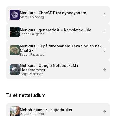
Nettkurs i
ChatGPT for nybegynnere
Marcus Moberg
Nettkurs i
generativ KI – komplett guide
Espen Faugstad
Nettkurs i
KI på timeplanen: Teknologien bak
ChatGPT
Espen Faugstad
Nettkurs i
Google NotebookLM i
klasserommet
Terje Pedersen
Ta et nettstudium
Nettstudium ·
KI-superbruker
9
kurs ·
38 timer