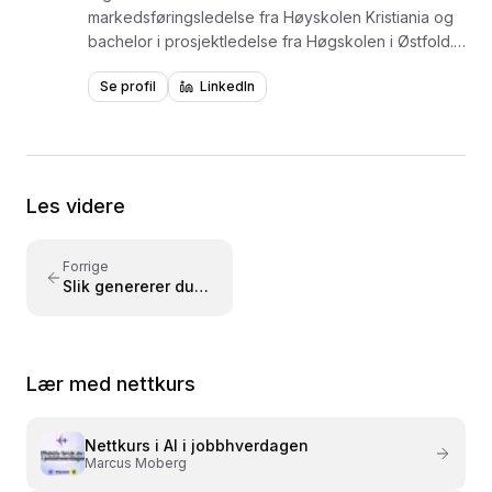
markedsføringsledelse fra Høyskolen Kristiania og
bachelor i prosjektledelse fra Høgskolen i Østfold.
Jobber i skjæringspunktet mellom markedsføring,
Se profil
LinkedIn
teknologi og kundeopplevelse, og hjelper bedrifter
med HubSpot-implementering. Spesialist på
generativ AI og holder jevnlig kurs og webinarer om
praktisk bruk av AI-verktøy i arbeidshverdagen.
Underviser i ChatGPT og viser hvordan bedrifter
Les videre
kan dra nytte av teknologien.
Forrige
Slik genererer du
bilder med
ChatGPT
Lær med nettkurs
Nettkurs i
AI i jobbhverdagen
Marcus Moberg