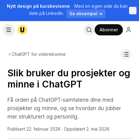
Nytt design på kursbevisene
·
Med en egen side du kan
dele på LinkedIn.
Se eksempel ➔
Abonner
ChatGPT for viderekomne
Slik bruker du prosjekter og
minne i ChatGPT
Få orden på ChatGPT-samtalene dine med
prosjekter og minne, og se hvordan du jobber
mer strukturert og personlig.
Publisert
22. februar 2026
· Oppdatert
2. mai 2026