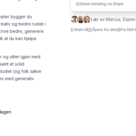
Sikker betaling via Stripe
empler bygger du
Lær av Marcus, Espen
eativ og bedre rustet i
Start nå
Åpent for alle
Fra 599 
skrive bedre, generere
ik at du kan hjelpe
r og sitter igjen med
samt et solid
tudiet (og folk søker
kes med generativ
rdagen