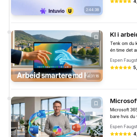
4
2:44:38
KI i arb
Tenk om du ku
én time det a
Espen Faugs
5
4:31:16
Microsof
Microsoft 365
bare hvis du 
Espen Faugs
4