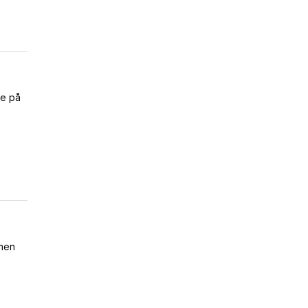
re på
 men