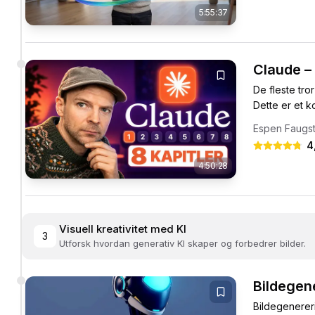
5:55:37
Claude –
De fleste tro
Dette er et k
Espen Faugs
4
4:50:28
Visuell kreativitet med KI
3
Utforsk hvordan generativ KI skaper og forbedrer bilder.
Bildegen
Bildegenerer