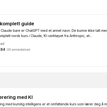
 komplett guide
r Claude bare er ChatGPT med et annet navn. De kunne ikke tatt mer 
omplett norsk kurs i Claude, KI-verktøyet fra Anthropic, et...
tad
,84
(
25
anmeldelser)
erering med KI
ing med kunstig intelligens er et omfattende kurs som lærer deg å 