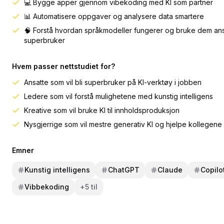
💻 Bygge apper gjennom vibekoding med KI som partner
📊 Automatisere oppgaver og analysere data smartere
🧠 Forstå hvordan språkmodeller fungerer og bruke dem ans
superbruker
Hvem passer nettstudiet for?
Ansatte som vil bli superbruker på KI-verktøy i jobben
Ledere som vil forstå mulighetene med kunstig intelligens
Kreative som vil bruke KI til innholdsproduksjon
Nysgjerrige som vil mestre generativ KI og hjelpe kollegene
Emner
Kunstig intelligens
ChatGPT
Claude
Copilo
Vibbekoding
+
5
til