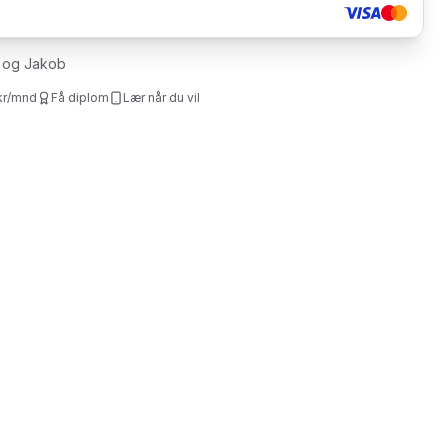
 og Jakob
kr/mnd
Få diplom
Lær når du vil