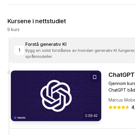
Kursene i nettstudiet
9
kurs
Forstå generativ KI
1
Bygg en solid forståelse av hvordan generativ KI fungerer
språkmodeller.
ChatGPT
Gjennom kurse
ChatGPT både 
Marcus Mob
4
2:39:42