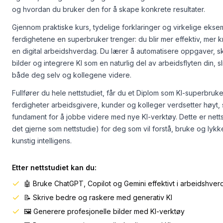
og hvordan du bruker den for å skape konkrete resultater.
Gjennom praktiske kurs, tydelige forklaringer og virkelige eks
ferdighetene en superbruker trenger: du blir mer effektiv, mer kr
en digital arbeidshverdag. Du lærer å automatisere oppgaver, 
bilder og integrere KI som en naturlig del av arbeidsflyten din, sl
både deg selv og kollegene videre.
Fullfører du hele nettstudiet, får du et Diplom som KI-superbruke
ferdigheter arbeidsgivere, kunder og kolleger verdsetter høyt, 
fundament for å jobbe videre med nye KI-verktøy. Dette er netts
det gjerne som nettstudie) for deg som vil forstå, bruke og lyk
kunstig intelligens.
Etter nettstudiet kan du:
🤖 Bruke ChatGPT, Copilot og Gemini effektivt i arbeidshve
📝 Skrive bedre og raskere med generativ KI
🖼️ Generere profesjonelle bilder med KI-verktøy