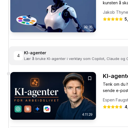
kunsten å ska
Jakob Thyne
5
39:35
KI-agenter
4
Lær å bruke KI-agenter i verktøy som Copilot, Claude og
KI-agente
Tenk om du h
sende e-poste
Espen Faugs
4
4:11:29