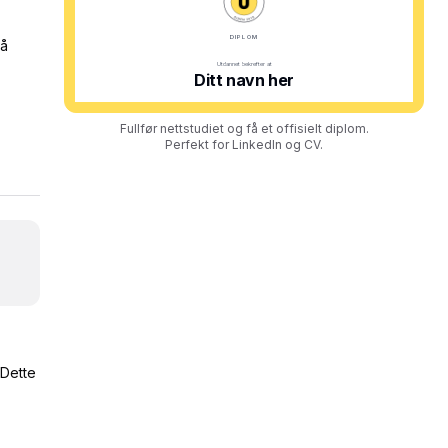
 å
Fullfør nettstudiet og få et offisielt diplom.
Perfekt for LinkedIn og CV.
 Dette