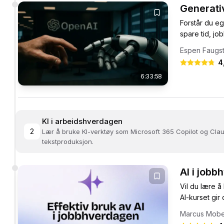
Generativ
Forstår du e
spare tid, jo
Espen Faugs
4
6:33:58
KI i arbeidshverdagen
2
Lær å bruke KI-verktøy som Microsoft 365 Copilot og Claud
tekstproduksjon.
AI i job
Vil du lære å
AI-kurset gir
Marcus Mob