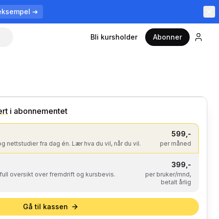
eksempel ➔
Bli kursholder
Abonner
9
kurs
· 38 timer
ert
i abonnementet
599
,-
og nettstudier fra dag én. Lær hva du vil, når du vil.
per måned
399
,-
 full oversikt over fremdrift og kursbevis.
per bruker/mnd,
betalt årlig
Gå til kassen