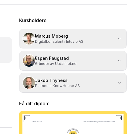
Kursholdere
Marcus Moberg
Digitalkonsulent i Intuvio AS
Espen Faugstad
Gründer av Utdannet.no
Jakob Thyness
Partner at KnowHouse AS
Få ditt diplom