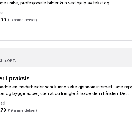
pe unike, profesjonelle bilder kun ved hjelp av tekst og...
ss
,00
(
13
anmeldelser)
 ChatGPT.
r i praksis
adde en medarbeider som kunne søke gjennom internett, lage rapp
r og bygge apper, uten at du trengte å holde den i hånden. Det...
tad
,79
(
19
anmeldelser)