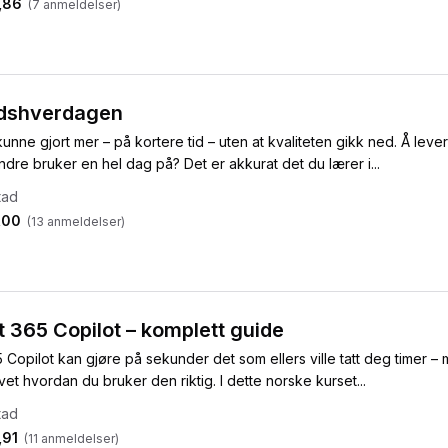
,86
(
7
anmeldelser)
eidshverdagen
nne gjort mer – på kortere tid – uten at kvaliteten gikk ned. Å leve
ndre bruker en hel dag på? Det er akkurat det du lærer i...
tad
,00
(
13
anmeldelser)
t 365 Copilot – komplett guide
 Copilot kan gjøre på sekunder det som ellers ville tatt deg timer –
vet hvordan du bruker den riktig. I dette norske kurset...
tad
,91
(
11
anmeldelser)