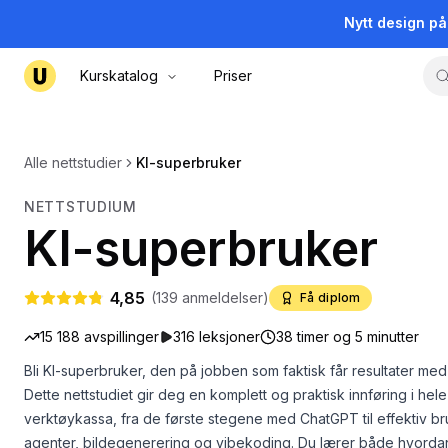
Nytt design p
Kurskatalog
Priser
Alle nettstudier
KI-superbruker
NETTSTUDIUM
KI-superbruker
4,85
(
139
anmeldelser)
Få diplom
15 188
avspillinger
316
leksjoner
38 timer og 5 minutter
Bli KI-superbruker, den på jobben som faktisk får resultater med 
Dette nettstudiet gir deg en komplett og praktisk innføring i he
verktøykassa, fra de første stegene med ChatGPT til effektiv bru
agenter, bildegenerering og vibekoding. Du lærer både hvorda