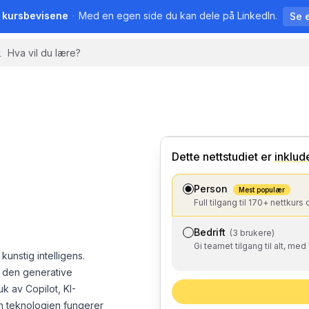
å kursbevisene
·
Med en egen side du kan dele på LinkedIn.
Se 
🤖
Kunstig intelligens
Dette nettstudiet
er
inklud
Person
Mest populær
Full tilgang til 170+ nettkurs 
Bedrift
(3 brukere)
Gi teamet tilgang til alt, med
kunstig intelligens.
le den generative
k av Copilot, KI-
n teknologien fungerer