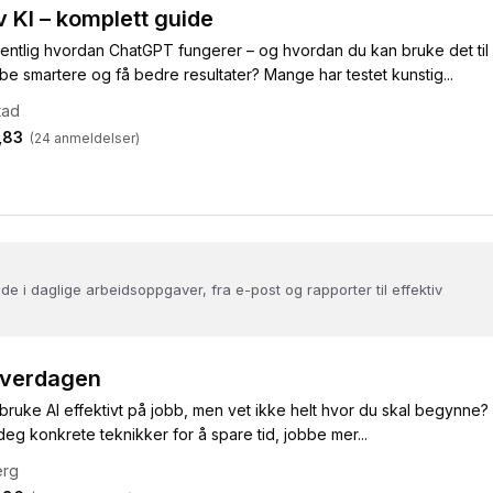
 KI – komplett guide
gentlig hvordan ChatGPT fungerer – og hvordan du kan bruke det til
bbe smartere og få bedre resultater? Mange har testet kunstig...
tad
,83
(
24
anmeldelser)
e i daglige arbeidsoppgaver, fra e-post og rapporter til effektiv
bhverdagen
 bruke AI effektivt på jobb, men vet ikke helt hvor du skal begynne?
 deg konkrete teknikker for å spare tid, jobbe mer...
erg