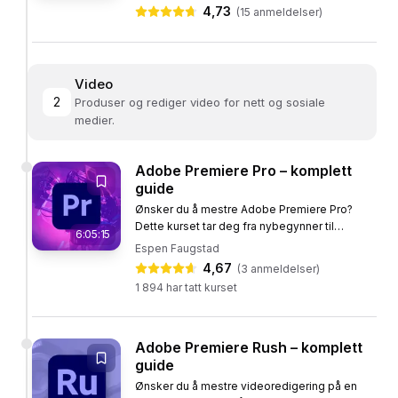
både fanger oppmerksomheten...
4,73
(
15
anmeldelser)
innholdsprodusent, og står igjen trygg, kreativ og
ettertraktet enten du jobber som innholdsprodusent, content
creator, markedsfører eller med egne sosiale kanaler.
Video
2
Produser og rediger video for nett og sosiale
Etter nettstudiet kan du:
medier.
Planlegge og produsere innhold for sosiale medier
Redigere video profesjonelt i Adobe Premiere Pro og
Adobe Premiere Pro – komplett
CapCut
guide
Lage grafikk og visuelt innhold i Canva
Ønsker du å mestre Adobe Premiere Pro?
Dette kurset tar deg fra nybegynner til
Ta bedre bilder til innholdet ditt
6:05:15
ekspert på videoredigering, uten at du trenger
Espen Faugstad
Bruke KI til å produsere tekst og bilder raskere
forkunnskaper. Med over 60...
4,67
(
3
anmeldelser)
1 894
har tatt kurset
Hvem passer nettstudiet for?
Markeds- og kommunikasjonsfolk som lager innhold i
Adobe Premiere Rush – komplett
jobben
guide
Selvstendig næringsdrivende som vil produsere eget
Ønsker du å mestre videoredigering på en
innhold