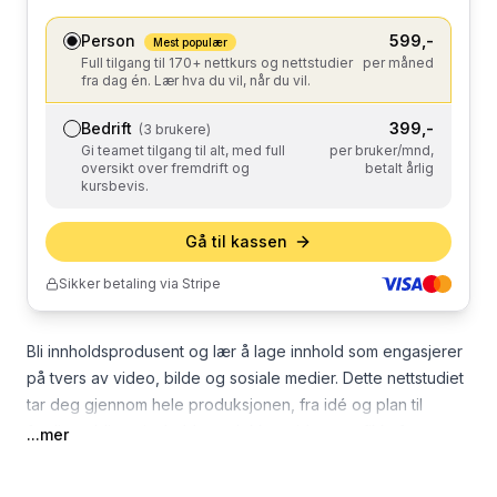
Person
599
,-
Mest populær
Full tilgang til 170+ nettkurs og nettstudier
per måned
fra dag én. Lær hva du vil, når du vil.
Bedrift
399
,-
(3 brukere)
Gi teamet tilgang til alt, med full
per bruker/mnd,
oversikt over fremdrift og
betalt årlig
kursbevis.
Gå til kassen
Sikker betaling via Stripe
Bli innholdsprodusent og lær å lage innhold som engasjerer
på tvers av video, bilde og sosiale medier. Dette nettstudiet
tar deg gjennom hele produksjonen, fra idé og plan til
ferdig publisert innhold, og dekker video, grafikk, foto og
...mer
innhold laget med kunstig intelligens. Du lærer å redigere
video i Premiere Pro, Premiere Rush og CapCut, designe