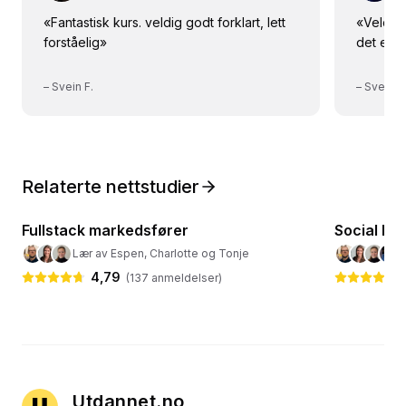
«
Fantastisk kurs. veldig godt forklart, lett
«
Veldig 
forståelig
»
det er le
–
Svein F.
–
Svein F
Relaterte nettstudier
10
kurs
· 30 timer
Fullstack markedsfører
🎯
Markedsføring
Social M
🎯
Markeds
Lær av Espen, Charlotte og Tonje
4,79
(
137
anmeldelser)
Utdannet.no