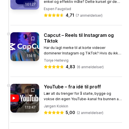
enkel og effektiv måte? Dette kurset gir deg
1:01:27
Nybegynnere som vil inn i en voksende innholdsrolle
en komplett guide til hvordan du bruker
Espen Faugstad
Adobe Premiere Rush. Programmet,...
4,71
(
7
anmeldelser)
Emner
Digital markedsføring
Premiere Pro
Capcut – Reels til Instagram og
Tiktok
ChatGPT
Copilot
Facebook
Instagram
Har du lagt merke til at korte videoer
+
7
til
dominerer Instagram og TikTok? Hvis du ikke
1:14:11
lager Reels, går du glipp av muligheten til å nå
Tonje Hellevig
ut til tusenvis av...
4,83
(
6
anmeldelser)
YouTube – fra idé til proff
Lær alt du trenger for å starte, bygge og
vokse din egen YouTube-kanal fra bunnen av.
Dette kurset tar deg gjennom hele reisen – fra
Jørgen Kokkin
1:13:47
å opprette en Google-konto...
5,00
(
2
anmeldelser)