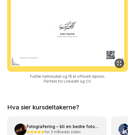
Espen Faugstad
Daglig leder, Utdannet.no
Attest-ID: XXXXXXXX
Fullfør nettstudiet og få et offisielt diplom.
Perfekt for LinkedIn og CV.
Hva sier kursdeltakerne?
Fotografering – bli en bedre fotograf
B
for 3 måneder siden