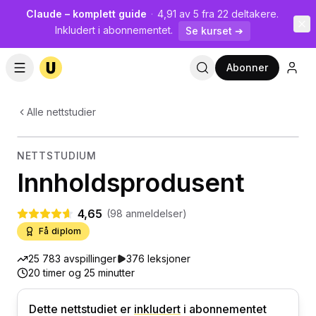
Claude – komplett guide
·
4,91 av 5 fra 22 deltakere.
Inkludert i abonnementet.
Se kurset ➔
Abonner
Alle nettstudier
9
kurs
· 20 timer
🎯
Markedsføring
NETTSTUDIUM
Innholdsprodusent
4,65
(
98
anmeldelser)
Få diplom
25 783
avspillinger
376
leksjoner
20 timer og 25 minutter
Dette nettstudiet
er
inkludert
i abonnementet