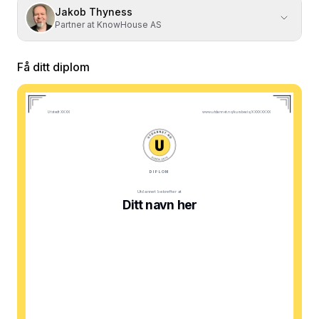
Jakob Thyness
Partner at KnowHouse AS
Få ditt diplom
Utstedt XXXX
www.utdannet.no/kursbevis/XXXXXXXX
DIPLOM
Utdannet bekrefter at
Ditt navn her