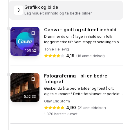
Grafikk og bilde
3
Lag visuelt innhold og ta bedre bilder.
Canva – godt og stilrent innhold
Drømmer du om å lage innhold som folk
legger merke til? Som stopper scrollingen og
får folk til å tenke: Wow, det der ser skikkelig
Tonje Hellevig
1:59:52
bra ut! Det trenger ikke...
4,19
(
16
anmeldelser)
Fotografering – bli en bedre
fotograf
Ønsker du å ta bedre bilder og forstå ditt
digitale kamera? Dette fotokurset er perfekt
5:52:33
for deg! Fotokurset på nett er designet for å
Olav Erik Storm
gjøre deg til en mer...
4,90
(
21
anmeldelser)
1 370
har tatt kurset