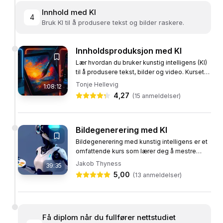
Innhold med KI
4
Bruk KI til å produsere tekst og bilder raskere.
Innholdsproduksjon med KI
Lær hvordan du bruker kunstig intelligens (KI)
til å produsere tekst, bilder og video. Kurset
gir deg en praktisk innføring i verktøy som
Tonje Hellevig
1:08:12
ChatGPT, Copilot,...
4,27
(
15
anmeldelser)
Bildegenerering med KI
Bildegenerering med kunstig intelligens er et
omfattende kurs som lærer deg å mestre
kunsten å skape unike, profesjonelle bilder
Jakob Thyness
39:35
kun ved hjelp av tekst og...
5,00
(
13
anmeldelser)
Få diplom når du fullfører nettstudiet