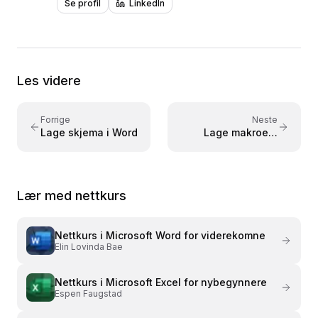
Se profil
LinkedIn
som prosjektleder og konsulent. Har erfaring med å
utvikle kompetanseprogrammer og håndtere IKT-
systemer for sikkerhetsstyring. Underviser i
Microsoft- og Google-verktøy med fokus på
effektiv og sikker bruk i arbeidshverdagen.
Les videre
Forrige
Neste
Lage skjema i Word
Lage makroer i
Word
Lær med nettkurs
Nettkurs i
Microsoft Word for viderekomne
Elin Lovinda Bae
Nettkurs i
Microsoft Excel for nybegynnere
Espen Faugstad