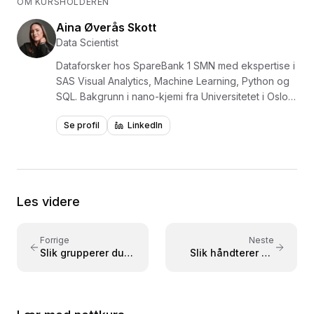
OM KURSHOLDEREN
Aina Øverås Skott
Data Scientist
Dataforsker hos SpareBank 1 SMN med ekspertise i
SAS Visual Analytics, Machine Learning, Python og
SQL. Bakgrunn i nano-kjemi fra Universitetet i Oslo,
med evne til å forene teknisk kunnskap med
Se profil
LinkedIn
forretningsinnsikt. Underviser i Power BI og SQL på
Utdannet.no. Kursene gir praktisk innføring i
dataanalyse med fokus på verktøy som brukes i
næringslivet.
Les videre
Forrige
Neste
Slik grupperer du
Slik håndterer du
data med GROUP
nullverdier i SQL
BY i SQL