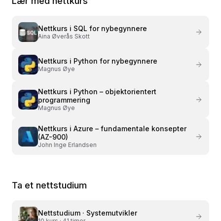
Lær med nettkurs
Nettkurs i
SQL for nybegynnere
Aina Øverås Skott
Nettkurs i
Python for nybegynnere
Magnus Øye
Nettkurs i
Python – objektorientert
programmering
Magnus Øye
Nettkurs i
Azure – fundamentale konsepter
(AZ-900)
John Inge Erlandsen
Ta et nettstudium
Nettstudium ·
Systemutvikler
10
kurs ·
41 timer