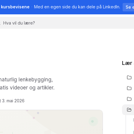
å kursbevisene
·
Med en egen side du kan dele på LinkedIn.
Se 
Lær
naturlig lenkebygging,
is videoer og artikler.
t
3. mai 2026