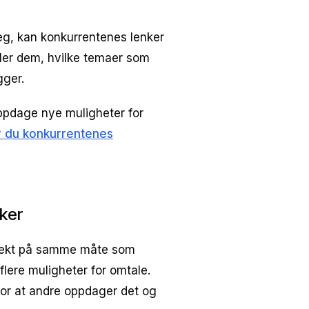
deg, kan konkurrentenes lenker
aler dem, hvilke temaer som
gger.
 oppdage nye muligheter for
er du konkurrentenes
ker
effekt på samme måte som
flere muligheter for omtale.
 for at andre oppdager det og