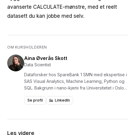
avanserte CALCULATE-mønstre, med et reelt
datasett du kan jobbe med selv.
OM KURSHOLDEREN
Aina Øverås Skott
Data Scientist
Dataforsker hos SpareBank 1 SMN med ekspertise i
SAS Visual Analytics, Machine Learning, Python og
SQL. Bakgrunn i nano-kjemi fra Universitetet i Oslo,
med evne til å forene teknisk kunnskap med
Se profil
LinkedIn
forretningsinnsikt. Underviser i Power BI og SQL på
Utdannet.no. Kursene gir praktisk innføring i
dataanalyse med fokus på verktøy som brukes i
næringslivet.
Les videre