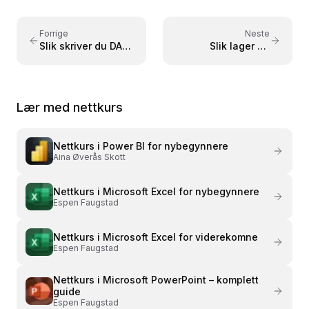
Forrige
Neste
Slik skriver du DAX-
Slik lager du
formler i Power BI
kalkulerte kolonner
i Power BI
Lær med nettkurs
Nettkurs i
Power BI for nybegynnere
Aina Øverås Skott
Nettkurs i
Microsoft Excel for nybegynnere
Espen Faugstad
Nettkurs i
Microsoft Excel for viderekomne
Espen Faugstad
Nettkurs i
Microsoft PowerPoint – komplett
guide
Espen Faugstad