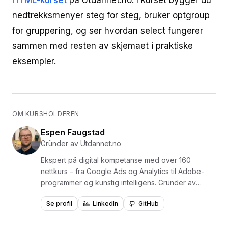
HTML-kurset
på Utdannet.no. I kurset bygger du
nedtrekksmenyer steg for steg, bruker optgroup
for gruppering, og ser hvordan select fungerer
sammen med resten av skjemaet i praktiske
eksempler.
OM KURSHOLDEREN
Espen Faugstad
Gründer av Utdannet.no
Ekspert på digital kompetanse med over 160
nettkurs – fra Google Ads og Analytics til Adobe-
programmer og kunstig intelligens. Gründer av
Utdannet.no og en av Norges mest erfarne
Se profil
LinkedIn
GitHub
formidlere av digital læring, med over 1,5 millioner
videoavspillinger. Har levert kurs og opplæring for
virksomheter som NKI, NITO, NHO, NAV, Polaris