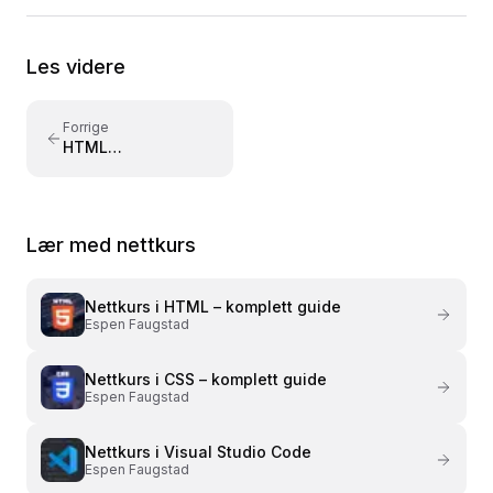
Media og Adresseavisen. Forfatter av læreboken
«Lær Photoshop i en fei» utgitt på Fagbokforlaget i
Les videre
2015. Kursene er bygget på praktisk læring med
konkrete eksempler – tilpasset både nybegynnere
og viderekomne.
Forrige
HTML
radioknapper —
input type radio
forklart
Lær med nettkurs
Nettkurs i
HTML – komplett guide
Espen Faugstad
Nettkurs i
CSS – komplett guide
Espen Faugstad
Nettkurs i
Visual Studio Code
Espen Faugstad