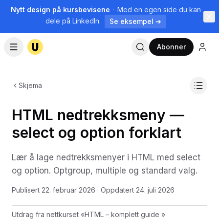
Nytt design på kursbevisene
·
Med en egen side du kan
dele på LinkedIn.
Se eksempel ➔
Abonner
Skjema
HTML nedtrekksmeny —
select og option forklart
Lær å lage nedtrekksmenyer i HTML med select
og option. Optgroup, multiple og standard valg.
Publisert
22. februar 2026
· Oppdatert
24. juli 2026
Utdrag fra nettkurset
«
HTML – komplett guide
»