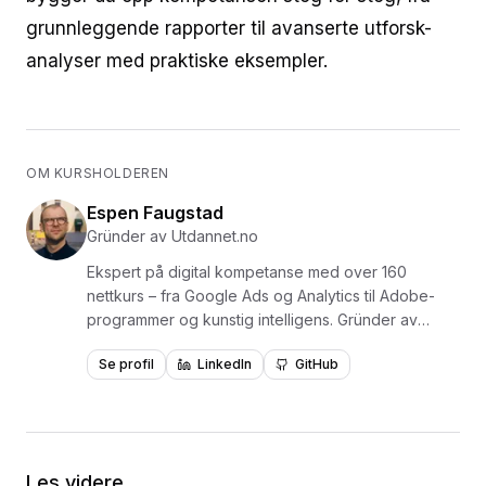
grunnleggende rapporter til avanserte utforsk-
analyser med praktiske eksempler.
OM KURSHOLDEREN
Espen Faugstad
Gründer av Utdannet.no
Ekspert på digital kompetanse med over 160
nettkurs – fra Google Ads og Analytics til Adobe-
programmer og kunstig intelligens. Gründer av
Utdannet.no og en av Norges mest erfarne
Se profil
LinkedIn
GitHub
formidlere av digital læring, med over 1,5 millioner
videoavspillinger. Har levert kurs og opplæring for
virksomheter som NKI, NITO, NHO, NAV, Polaris
Media og Adresseavisen. Forfatter av læreboken
«Lær Photoshop i en fei» utgitt på Fagbokforlaget i
Les videre