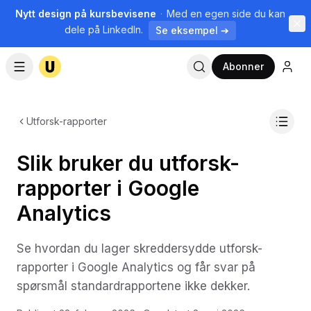
Nytt design på kursbevisene
·
Med en egen side du kan
dele på LinkedIn.
Se eksempel ➔
Abonner
Utforsk-rapporter
Slik bruker du utforsk-
rapporter i Google
Analytics
Se hvordan du lager skreddersydde utforsk-
rapporter i Google Analytics og får svar på
spørsmål standardrapportene ikke dekker.