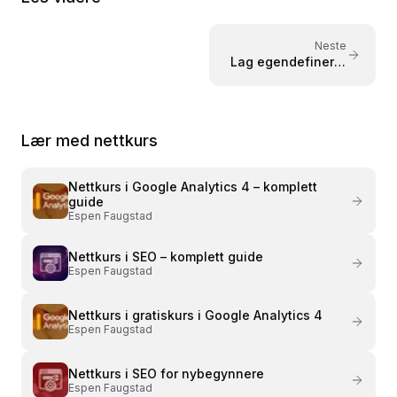
2015. Kursene er bygget på praktisk læring med
konkrete eksempler – tilpasset både nybegynnere
og viderekomne.
Neste
Lag egendefinerte
rapporter med fri
form i Google
Analytics
Lær med nettkurs
Nettkurs i
Google Analytics 4 – komplett
guide
Espen Faugstad
Nettkurs i
SEO – komplett guide
Espen Faugstad
Nettkurs i
gratiskurs i Google Analytics 4
Espen Faugstad
Nettkurs i
SEO for nybegynnere
Espen Faugstad