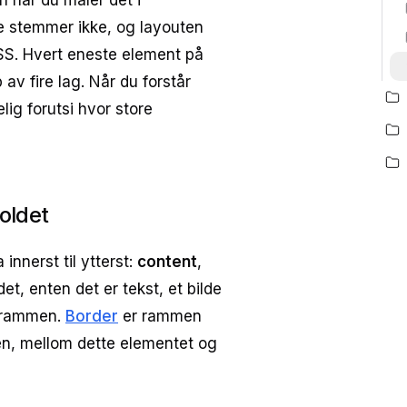
n når du måler det i
ene stemmer ikke, og layouten
SS. Hvert eneste element på
av fire lag. Når du forstår
ig forutsi hvor store
oldet
innerst til ytterst:
content
,
et, enten det er tekst, et bilde
g rammen.
Border
er rammen
n, mellom dette elementet og