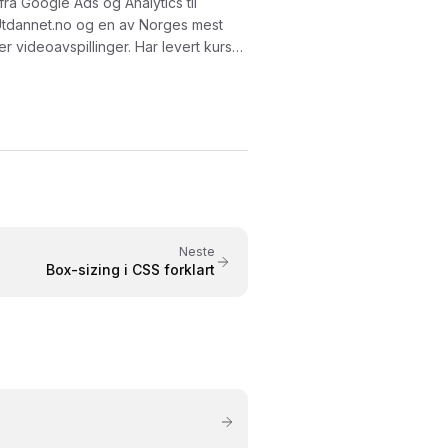
ra Google Ads og Analytics til
Utdannet.no og en av Norges mest
pillinger. Har levert kurs
V, Polaris Media og Adresseavisen.
på Fagbokforlaget i 2015. Kursene er
ilpasset både nybegynnere og
Neste
Box-sizing i CSS forklart