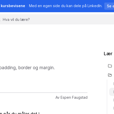
å kursbevisene
·
Med en egen side du kan dele på LinkedIn.
Se 
Lær
padding, border og margin.
Av
Espen Faugstad