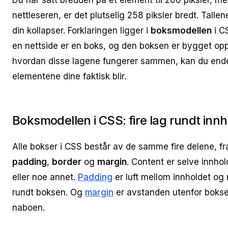
Du har satt bredden på et element til 200 piksler, me
nettleseren, er det plutselig 258 piksler bredt. Tall
din kollapser. Forklaringen ligger i
boksmodellen
i C
en nettside er en boks, og den boksen er bygget opp 
hvordan disse lagene fungerer sammen, kan du endel
elementene dine faktisk blir.
Boksmodellen i CSS: fire lag rundt innh
Alle bokser i CSS består av de samme fire delene, fra 
padding
,
border
og
margin
. Content er selve innhold
eller noe annet.
Padding
er luft mellom innholdet o
rundt boksen. Og
margin
er avstanden utenfor bokse
naboen.