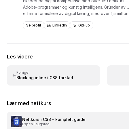
Ekspert på digital kompetanse med over 160 nettkurs – f
Adobe-programmer og kunstig intelligens. Gründer av 
erfarne formidlere av digital læring, med over 1,5 millioner videoavs
og opplæring for virksomheter som NKI, NITO, NHO, NA
Se profil
LinkedIn
GitHub
Forfatter av læreboken «Lær Photoshop i en fei» utgitt 
bygget på praktisk læring med konkrete eksempler – t
viderekomne.
Les videre
Forrige
Block og inline i CSS forklart
Lær med nettkurs
Nettkurs i
CSS – komplett guide
Espen Faugstad