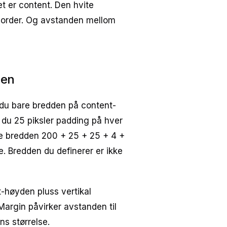
t er content. Den hvite
border. Og avstanden mellom
sen
 du bare bredden på content-
r du 25 piksler padding på hver
ske bredden 200 + 25 + 25 + 4 +
e. Bredden du definerer er ikke
høyden pluss vertikal
Margin påvirker avstanden til
s størrelse.