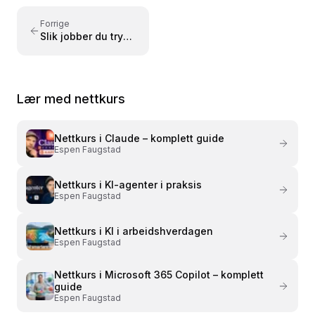
konkrete eksempler – tilpasset både nybegynnere
og viderekomne.
Forrige
Slik jobber du trygt
i Claude Cowork
uten å miste filer
Lær med nettkurs
Nettkurs i
Claude – komplett guide
Espen Faugstad
Nettkurs i
KI-agenter i praksis
Espen Faugstad
Nettkurs i
KI i arbeidshverdagen
Espen Faugstad
Nettkurs i
Microsoft 365 Copilot – komplett
guide
Espen Faugstad