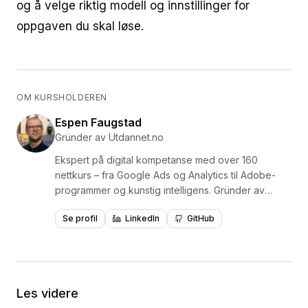
og å velge riktig modell og innstillinger for
oppgaven du skal løse.
OM KURSHOLDEREN
Espen Faugstad
Gründer av Utdannet.no
Ekspert på digital kompetanse med over 160
nettkurs – fra Google Ads og Analytics til Adobe-
programmer og kunstig intelligens. Gründer av
Utdannet.no og en av Norges mest erfarne
Se profil
LinkedIn
GitHub
formidlere av digital læring, med over 1,5 millioner
videoavspillinger. Har levert kurs og opplæring for
virksomheter som NKI, NITO, NHO, NAV, Polaris
Media og Adresseavisen. Forfatter av læreboken
«Lær Photoshop i en fei» utgitt på Fagbokforlaget i
Les videre
2015. Kursene er bygget på praktisk læring med