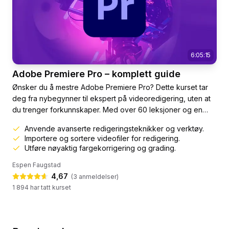
6:05:15
Adobe Premiere Pro – komplett guide
Ønsker du å mestre Adobe Premiere Pro? Dette kurset tar
deg fra nybegynner til ekspert på videoredigering, uten at
du trenger forkunnskaper. Med over 60 leksjoner og en
varighet på 6 timer og 5 minutter, vil du lære alt fra å
Anvende avanserte redigeringsteknikker og verktøy.
opprette prosjekter, importere og organisere filer, til
Importere og sortere videofiler for redigering.
avansert videoklipping og lydredigering.Vi starter med å
Utføre nøyaktig fargekorrigering og grading.
vise deg hvordan du setter opp et prosjekt og holder
Espen Faugstad
orden...
4,67
(
3
anmeldelser)
1 894 har tatt kurset