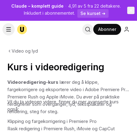
Claude – komplett guide
·
4,91 av 5 fra 22 deltakere.
Inkludert i abonnementet.
Se kurset ➔
Abonner
Video og lyd
Kurs i videoredigering
Videoredigering-kurs
lærer deg å klippe,
fargekorrigere og eksportere video i Adobe Premiere Pro,
Premiere Rush og Apple iMovie. Du øver på praktiske
Vil du ta videoen videre, finner du mer avanserte kurs
ferdigheter som overganger, lyd, tekstplakater og
også:
rendering, steg for steg.
Klipping og fargekorrigering i Premiere Pro
Rask redigering i Premiere Rush, iMovie og CapCut
Tekstanimasjon i After Effects og opptak i OBS Studio