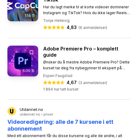
Har du lagt merke til at korte videoer dominerer
Instagram og TikTok? Hvis du ikke lager Reels,
1:14:11
går du glipp av muligheten til å nå ut til tusenvis
Tonje Hellevig
av...
4,83
(
6
anmeldelser)
Adobe Premiere Pro – komplett
guide
Ønsker du å mestre Adobe Premiere Pro? Dette
kurset tar deg fra nybegynner til ekspert på
6:05:15
videoredigering, uten at du trenger
Espen Faugstad
forkunnskaper. Med over 60...
4,67
(
3
anmeldelser)
1 894
har tatt kurset
Utdannet.no
utdannet.no › priser
Videoredigering: alle de 7 kursene i ett
abonnement
Med ett abonnement får du disse kursene og alle de andre, i alt