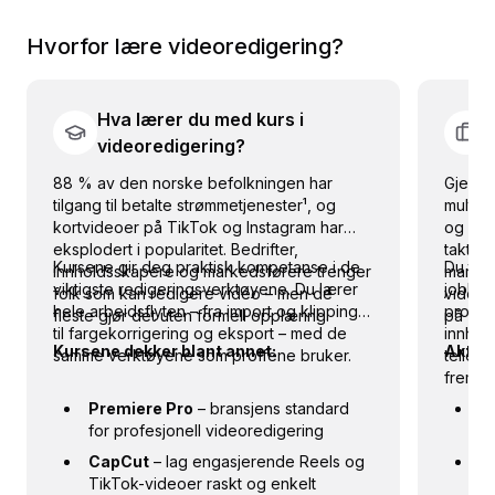
Hvorfor lære
videoredigering
?
Hva lærer du med kurs i
videoredigering?
88 % av den norske befolkningen har
Gjennom
tilgang til betalte strømmetjenester¹, og
multime
kortvideoer på TikTok og Instagram har
og beh
eksplodert i popularitet. Bedrifter,
takt me
Kursene gir deg praktisk kompetanse i de
Du tre
innholdsskapere og markedsførere trenger
marked
viktigste redigeringsverktøyene. Du lærer
jobbe 
folk som kan redigere video – men de
videor
hele arbeidsflyten – fra import og klipping
profes
fleste gjør det uten formell opplæring.
på fril
til fargekorrigering og eksport – med de
innhol
Kursene dekker blant annet:
Aktuell
samme verktøyene som proffene bruker.
teller
frem.
Premiere Pro
– bransjens standard
V
for profesjonell videoredigering
le
CapCut
– lag engasjerende Reels og
I
TikTok-videoer raskt og enkelt
Yo