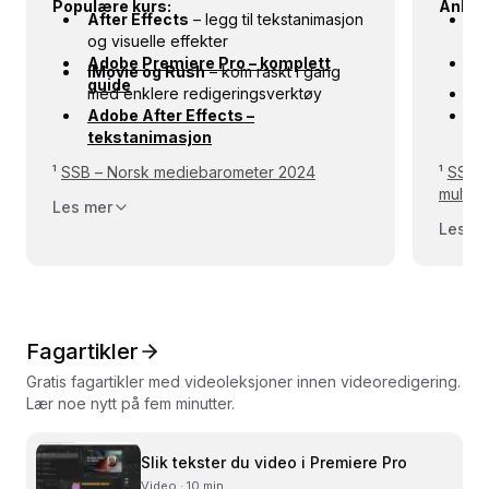
Populære kurs:
Anbefa
After Effects
– legg til tekstanimasjon
M
og visuelle effekter
vi
Adobe Premiere Pro – komplett
Ef
A
iMovie og Rush
– kom raskt i gang
guide
g
med enklere redigeringsverktøy
Fr
Adobe After Effects –
vi
Ca
tekstanimasjon
b
T
¹
SSB – Norsk mediebarometer 2024
¹
SSB/S
multim
Les mer
Les m
Fagartikler
Gratis fagartikler med videoleksjoner innen videoredigering.
Lær noe nytt på fem minutter.
Slik tekster du video i Premiere Pro
Video · 10 min