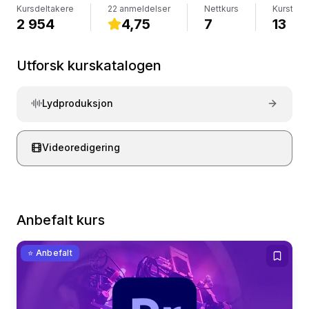
Kursdeltakere
22 anmeldelser
Nettkurs
Kurstime
Fra idé til ferdig video på YouTube
2 954
4,75
7
13
Utforsk kurskatalogen
Lydproduksjon
Videoredigering
Anbefalt kurs
⭐ Anbefalt