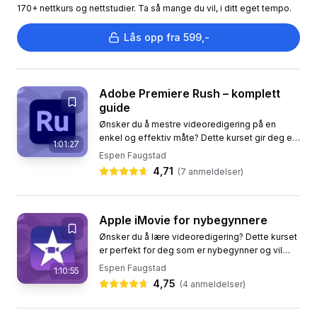
170+ nettkurs og nettstudier. Ta så mange du vil, i ditt eget tempo.
Lås opp fra 599,-
Adobe Premiere Rush – komplett
guide
Ønsker du å mestre videoredigering på en
enkel og effektiv måte? Dette kurset gir deg en
1:01:27
komplett guide til hvordan du bruker Adobe
Espen Faugstad
Premiere Rush. Programmet,...
4,71
(
7
anmeldelser)
Apple iMovie for nybegynnere
Ønsker du å lære videoredigering? Dette kurset
er perfekt for deg som er nybegynner og vil
redigere video på Mac. Med iMovie, et
Espen Faugstad
1:10:55
brukervennlig program fra...
4,75
(
4
anmeldelser)