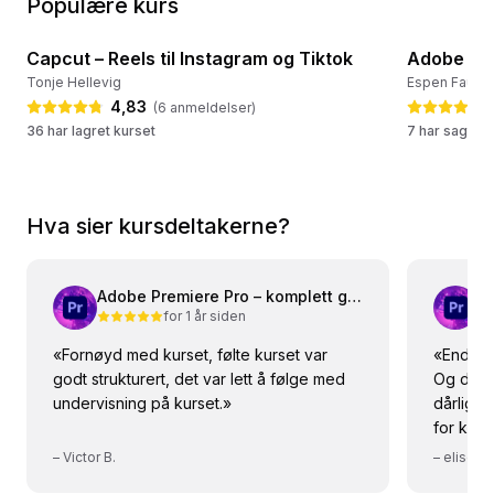
Populære kurs
1:14:11
Capcut – Reels til Instagram og Tiktok
Adobe Pre
🔥 Ofte lagret
✍️ Mange 
Tonje Hellevig
Espen Faugs
4,83
(
6
anmeldelser
)
36 har lagret kurset
7 har sagt h
Hva sier kursdeltakerne?
Adobe Premiere Pro – komplett guide
for 1 år siden
«
Fornøyd med kurset, følte kurset var
«
Enda et
godt strukturert, det var lett å følge med
Og du læ
undervisning på kurset.
»
dårlig t
for kurs
forenkle
–
Victor B.
–
eliseb
er sagt 