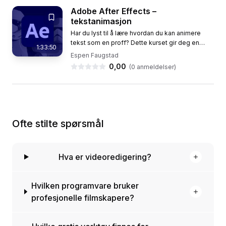
Adobe After Effects –
tekstanimasjon
Har du lyst til å lære hvordan du kan animere
tekst som en proff? Dette kurset gir deg en
1:33:50
grundig innføring i hvordan du bruker Adobe
Espen Faugstad
After Effects til å lage...
0,00
(
0
anmeldelser)
Ofte stilte spørsmål
Hva er videoredigering?
Hvilken programvare bruker
profesjonelle filmskapere?