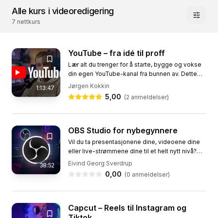
Alle kurs i videoredigering
7
nettkurs
YouTube – fra idé til proff
Lær alt du trenger for å starte, bygge og vokse
din egen YouTube-kanal fra bunnen av. Dette
kurset tar deg gjennom hele reisen – fra å
Jørgen Kokkin
1:13:47
opprette en Google-konto...
5,00
(
2
anmeldelser)
OBS Studio for nybegynnere
Vil du ta presentasjonene dine, videoene dine
eller live-strømmene dine til et helt nytt nivå?
OBS Studio er det profesjonelle verktøyet som
Eivind Georg Sverdrup
38:52
gir deg full...
0,00
(
0
anmeldelser)
Capcut – Reels til Instagram og
Tiktok