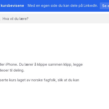
å kursbevisene
·
Med en egen side du kan dele på LinkedIn.
Se 
ller iPhone. Du lærer å klippe sammen klipp, legge
oer til deling.
te kurs laget av norske fagfolk, slik at du kan