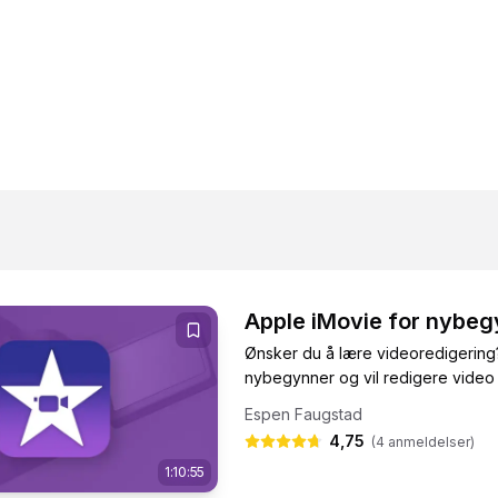
Apple iMovie for nybe
Ønsker du å lære videoredigering?
nybegynner og vil redigere video 
Espen Faugstad
4,75
(
4
anmeldelser)
1:10:55