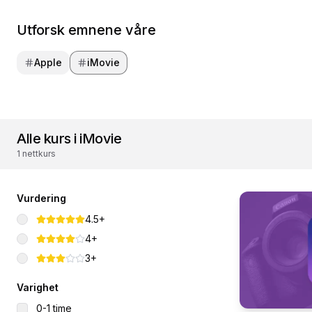
Utforsk emnene våre
Apple
iMovie
Alle kurs i iMovie
1 nettkurs
Vurdering
4.5+
4+
3+
Varighet
0-1 time