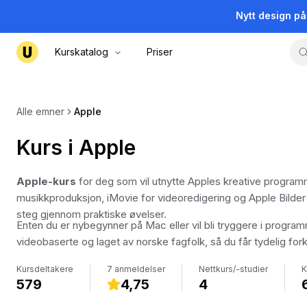
Nytt design p
Kurskatalog
Priser
Alle emner
Apple
Kurs i Apple
Apple-kurs
for deg som vil utnytte Apples kreative programme
musikkproduksjon, iMovie for videoredigering og Apple Bilder
steg gjennom praktiske øvelser.
Enten du er nybegynner på Mac eller vil bli tryggere i progra
videobaserte og laget av norske fagfolk, så du får tydelig for
Kursdeltakere
7 anmeldelser
Nettkurs/-studier
K
579
4,75
4