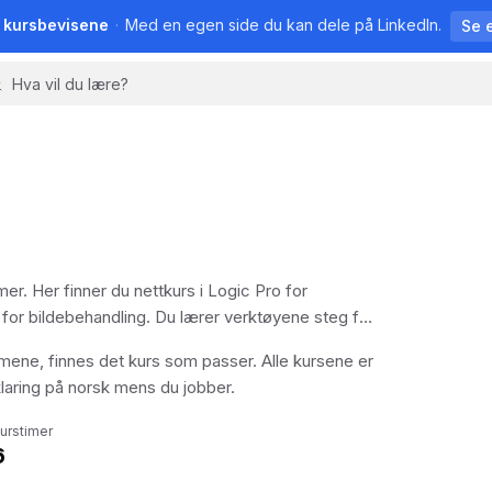
å kursbevisene
·
Med en egen side du kan dele på LinkedIn.
Se 
r. Her finner du nettkurs i Logic Pro for
 for bildebehandling. Du lærer verktøyene steg for
mmene, finnes det kurs som passer. Alle kursene er
klaring på norsk mens du jobber.
urstimer
6