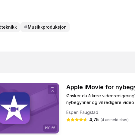
dteknikk
Musikkproduksjon
Apple iMovie for nybe
Ønsker du å lære videoredigering?
nybegynner og vil redigere video 
Espen Faugstad
4,75
(
4
anmeldelser)
1:10:55