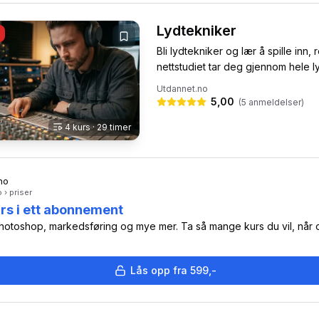
Lydtekniker
Bli lydtekniker og lær å spille inn
nettstudiet tar deg gjennom hele l
Utdannet.no
5,00
(
5
anmeldelser)
4
kurs
· 29 timer
no
 › priser
rs i ett abonnement
Photoshop, markedsføring og mye mer. Ta så mange kurs du vil, når 
Lås opp fra 599,-