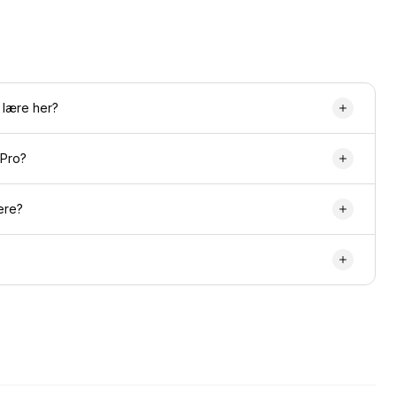
 lære her?
 Pro?
ere?