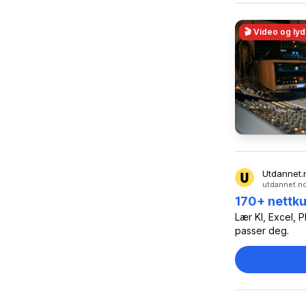
🎬
Video og lyd
Utdannet.
utdannet.no
170+ nettku
Lær KI, Excel, 
passer deg.