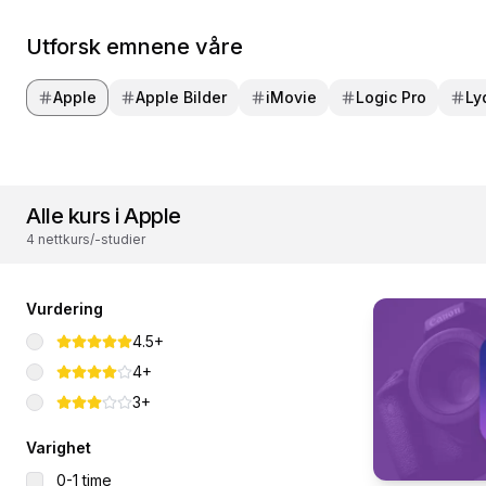
Utforsk emnene våre
Apple
Apple Bilder
iMovie
Logic Pro
Ly
Alle kurs i Apple
4 nettkurs/-studier
Vurdering
4.5+
4+
3+
Varighet
0-1 time