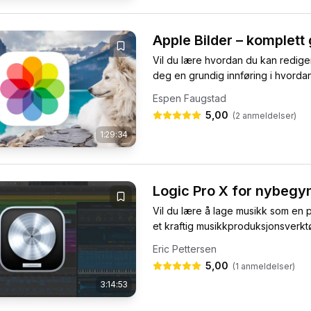
Apple Bilder – komplett
Vil du lære hvordan du kan rediger
deg en grundig innføring i hvordan
Espen Faugstad
5,00
(
2
anmeldelser)
1:29:34
Logic Pro X for nybegy
Vil du lære å lage musikk som en pr
et kraftig musikkproduksjonsverkt
Eric Pettersen
5,00
(
1
anmeldelser)
3:14:53